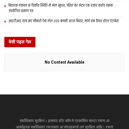
बिहारक पंचायत क वित्‍तीय स्थिति मे भेल सुधार, पहिल बेर भेटत एक हजार करोड़ तकक
उपयोगिता प्रमाण पत्र
आइटीआइ छात्र कए नौकरी देबा लेल 200 कंपनी आउत बिहार, मार्च तक तैयार होएत डेटाबेस
बेसी पढ़ल गेल
No Content Available
सर्वाधिकार सुरक्षित। इसमाद डॉट कॉम मे प्रकाशित सभटा रचना आ
आर्काइवक सर्वाधिकार रचनाकार आ संग्रहकर्त्ता लग सुरक्षित अछि। रचना