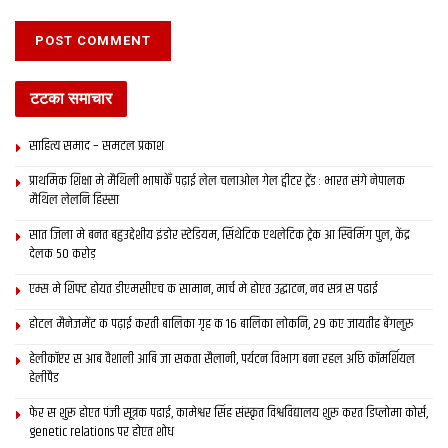
टटका समाचार
साहित्य समाद – समटल प्रकाश
प्राथमिक शि‍क्षा मे मैथि‍ली भाषाकेँ पढ़ाई लेल चलाओल गेल ट्वीटर ट्रेंड : भारत संगे नेपालक
मैथिल लेलनि हिस्सा
सात जिला मे बनत बहुउद्देशीय इंडोर स्‍टेडि‍यम, सिंथेटिक एथलेटिक ट्रेक आ स्विमिंग पुल, केंद्र
देलक 50 करोड़
एम्स मे शिफ्ट होयत डीएमसीएच क सामान, मार्च मे होएत उद्घाटन, नव सत्र स पढाई
होटल मैनेजमेंट क पढ़ाई करती बालिका गृह क 16 बालिका लोकनि, 29 कए जायतीह बेंगलुरु
हेलीकॉप्टर स आब वैशाली आबि जा सकता सैलानी, पर्यटन विभाग बना रहल अछि कॉमर्शियल
हेलीपैड
फेर स शुरू होएत पंजी सूत्रक पढाई, कामेश्वर सिंह संस्कृत विश्वविद्यालय शुरू करत डिप्लोमा कोर्स,
genetic relations पर होएत शोध