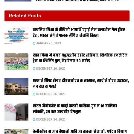
एम्स मे शिफ्ट होयत डीएमसीएच क सामान, मार्च मे होएत
उद्घाटन, नव सत्र स पढाई
DECEMBER 26, 2020
Related
Posts
होटल मैनेजमेंट क पढ़ाई करती बालिका गृह क 16 बालिका
प्राथमिक शि‍क्षा मे मैथि‍ली भाषाकेँ पढ़ाई लेल चलाओल गेल ट्वीटर
लोकनि, 29 कए जायतीह बेंगलुरु
ट्रेंड : भारत संगे नेपालक मैथिल लेलनि हिस्सा
DECEMBER 24, 2020
JANUARY 5, 2021
सात जिला मे बनत बहुउद्देशीय इंडोर स्‍टेडि‍यम, सिंथेटिक एथलेटिक
पटना। नगर पंचायत खुशरूपुर (पटना), डुमरा आ जनकपुर रोड (सीतामढ़ी)
ट्रेक आ स्विमिंग पुल, केंद्र देलक 50 करोड़
मे वार्ड पार्षद क चुनाव 24 जनवरी कए होएत। राज्य निर्वाचन आयोग क
DECEMBER 26, 2020
अनुसार 18 दिसंबर कए अधिसूचना जारी होएत, नामांकन क अंतिम तारीख
एम्स मे शिफ्ट होयत डीएमसीएच क सामान, मार्च मे होएत उद्घाटन,
29 दिसंबर अछि। 30 कए नामांकन पत्र क जांच होएत। 2 जनवरी तक
नव सत्र स पढाई
नामांकन वापस लेल जा सकत।
DECEMBER 26, 2020
होटल मैनेजमेंट क पढ़ाई करती बालिका गृह क 16 बालिका
लोकनि, 29 कए जायतीह बेंगलुरु
Tags:
nagar panchayat
DECEMBER 24, 2020
हेलीकॉप्टर स आब वैशाली आबि जा सकता सैलानी, पर्यटन विभाग