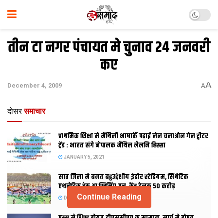
तीन टा नगर पंचायत मे चुनाव 24 जनवरी
कए
A
December 4, 2009
A
दोसर
समाचार
प्राथमिक शि‍क्षा मे मैथि‍ली भाषाकेँ पढ़ाई लेल चलाओल गेल ट्वीटर
ट्रेंड : भारत संगे नेपालक मैथिल लेलनि हिस्सा
JANUARY 5, 2021
सात जिला मे बनत बहुउद्देशीय इंडोर स्‍टेडि‍यम, सिंथेटिक
एथलेटिक ट्रेक आ स्विमिंग पुल, केंद्र देलक 50 करोड़
Continue Reading
DECEMBER 26, 2020