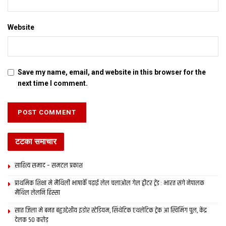
Website
Save my name, email, and website in this browser for the
next time I comment.
टटका समाचार
साहित्य समाद – समटल प्रकाश
प्राथमिक शि‍क्षा मे मैथि‍ली भाषाकेँ पढ़ाई लेल चलाओल गेल ट्वीटर ट्रेंड : भारत संगे नेपालक
मैथिल लेलनि हिस्सा
सात जिला मे बनत बहुउद्देशीय इंडोर स्‍टेडि‍यम, सिंथेटिक एथलेटिक ट्रेक आ स्विमिंग पुल, केंद्र
देलक 50 करोड़