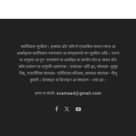
सर्वाधिकार सुरक्षित। इसमाद डॉट कॉम मे प्रकाशित सभटा रचना आ
आर्काइवक सर्वाधिकार रचनाकार आ संग्रहकर्त्ता लग सुरक्षित अछि। रचना
क अनुवाद आ पुन: प्रकाशन वा आर्काइव क उपयोग लेल इ-समाद डॉट
कॉम प्रबंधन क अनुमति आवश्यक। प्रबंधक- छवि झा, संपादक- कुमुद
सिंह, राजनीतिक संपादक- प्रीतिलता मल्लिक, समाचार संपादक- नीलू
कुमारी। वेवसाइट क डिजाइन आ संचालन - जया झा।
हमरा स संपर्क: esamaad@gmail.com