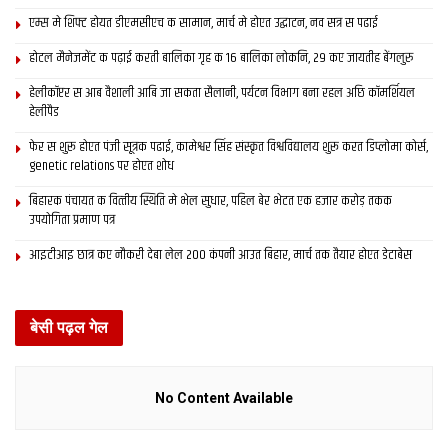
एम्स मे शिफ्ट होयत डीएमसीएच क सामान, मार्च मे होएत उद्घाटन, नव सत्र स पढाई
होटल मैनेजमेंट क पढ़ाई करती बालिका गृह क 16 बालिका लोकनि, 29 कए जायतीह बेंगलुरु
हेलीकॉप्टर स आब वैशाली आबि जा सकता सैलानी, पर्यटन विभाग बना रहल अछि कॉमर्शियल
हेलीपैड
फेर स शुरू होएत पंजी सूत्रक पढाई, कामेश्वर सिंह संस्कृत विश्वविद्यालय शुरू करत डिप्लोमा कोर्स,
genetic relations पर होएत शोध
बिहारक पंचायत क वित्‍तीय स्थिति मे भेल सुधार, पहिल बेर भेटत एक हजार करोड़ तकक
उपयोगिता प्रमाण पत्र
आइटीआइ छात्र कए नौकरी देबा लेल 200 कंपनी आउत बिहार, मार्च तक तैयार होएत डेटाबेस
बेसी पढ़ल गेल
No Content Available