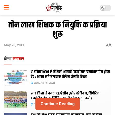
तीन लाख शिक्षक क नियुक्ति क प्रक्रिया
शुरू
A
May 23, 2011
A
दोसर
समाचार
प्राथमिक शि‍क्षा मे मैथि‍ली भाषाकेँ पढ़ाई लेल चलाओल गेल ट्वीटर
ट्रेंड : भारत संगे नेपालक मैथिल लेलनि हिस्सा
JANUARY 5, 2021
सात जिला मे बनत बहुउद्देशीय इंडोर स्‍टेडि‍यम, सिंथेटिक
एथलेटिक ट्रेक आ स्विमिंग पुल, केंद्र देलक 50 करोड़
Continue Reading
DECEMBER 26, 2020