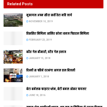
Related
Posts
दिल्‍ली स पहिने दरभंगा आयल छल बिजली
नुकायल अपन सौरा कहीं हेरा नहि जाये
JANUARY 1, 2018
NOVEMBER 10, 2019
विकसित मिथिला आखिर कोना बनल पिछडल मिथिला
FEBRUARY 23, 2019
बढैत गेल बीमारी, घटैत गेल इलाज
JANUARY 15, 2018
नई दिल्‍ली।
दिल्‍ली स पहिने दरभंगा आयल छल बिजली
JANUARY 1, 2018
बेटा बनेलक फाइटर प्लेन, बेटी बनल ओकर पायलट
बिहार क भागलपुर स हवाई कनेक्टिविटी क सुविधा क मांग पुरान अछि आ इ
JUNE 18, 2016
मांग आब एयर इंडिया क प्रबंधन तक पहुंच चुकल अछि। एहन मे राष्ट्रीय
एयरलाइन एयर इंडिया भागलपुर सन किछु छोट शहर लेल उडान शुरू करबाक