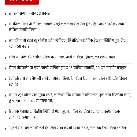
साहित्य समाद – समटल प्रकाश
प्राथमिक शि‍क्षा मे मैथि‍ली भाषाकेँ पढ़ाई लेल चलाओल गेल ट्वीटर ट्रेंड : भारत संगे नेपालक
मैथिल लेलनि हिस्सा
सात जिला मे बनत बहुउद्देशीय इंडोर स्‍टेडि‍यम, सिंथेटिक एथलेटिक ट्रेक आ स्विमिंग पुल, केंद्र
देलक 50 करोड़
एम्स मे शिफ्ट होयत डीएमसीएच क सामान, मार्च मे होएत उद्घाटन, नव सत्र स पढाई
होटल मैनेजमेंट क पढ़ाई करती बालिका गृह क 16 बालिका लोकनि, 29 कए जायतीह बेंगलुरु
हेलीकॉप्टर स आब वैशाली आबि जा सकता सैलानी, पर्यटन विभाग बना रहल अछि कॉमर्शियल
हेलीपैड
फेर स शुरू होएत पंजी सूत्रक पढाई, कामेश्वर सिंह संस्कृत विश्वविद्यालय शुरू करत डिप्लोमा कोर्स,
genetic relations पर होएत शोध
बिहारक पंचायत क वित्‍तीय स्थिति मे भेल सुधार, पहिल बेर भेटत एक हजार करोड़ तकक
उपयोगिता प्रमाण पत्र
आइटीआइ छात्र कए नौकरी देबा लेल 200 कंपनी आउत बिहार, मार्च तक तैयार होएत डेटाबेस