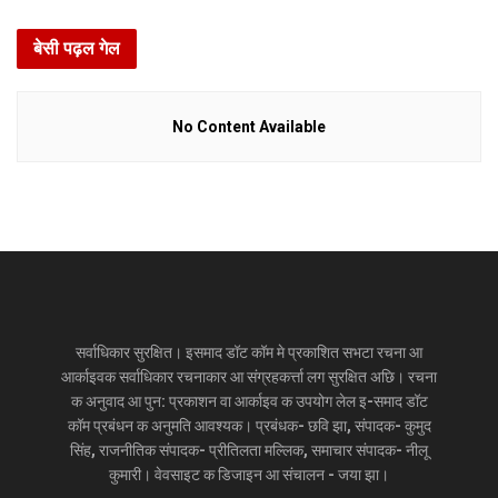
बेसी पढ़ल गेल
No Content Available
सर्वाधिकार सुरक्षित। इसमाद डॉट कॉम मे प्रकाशित सभटा रचना आ
आर्काइवक सर्वाधिकार रचनाकार आ संग्रहकर्त्ता लग सुरक्षित अछि। रचना
क अनुवाद आ पुन: प्रकाशन वा आर्काइव क उपयोग लेल इ-समाद डॉट
कॉम प्रबंधन क अनुमति आवश्यक। प्रबंधक- छवि झा, संपादक- कुमुद
सिंह, राजनीतिक संपादक- प्रीतिलता मल्लिक, समाचार संपादक- नीलू
कुमारी। वेवसाइट क डिजाइन आ संचालन - जया झा।