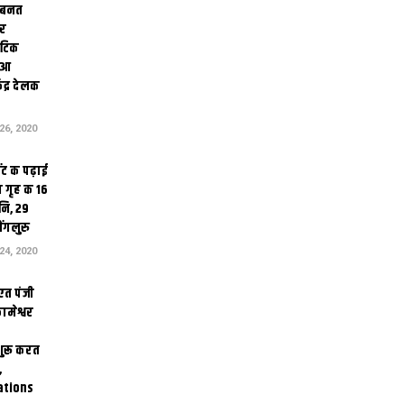
 बनत
ोर
थेटिक
क आ
ेंद्र देलक
6, 2020
ंट क पढ़ाई
 गृह क 16
ि, 29
ंगलुरु
4, 2020
एत पंजी
ामेश्वर
 शुरू करत
,
ations