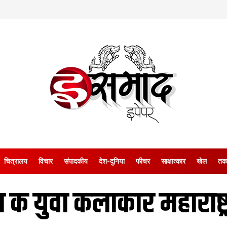
चित्रालय
विचार
संपादकीय
देश-दुनिया
फीचर
साक्षात्‍कार
खेल
तक
 क युवा कलाकार महाराष्ट्