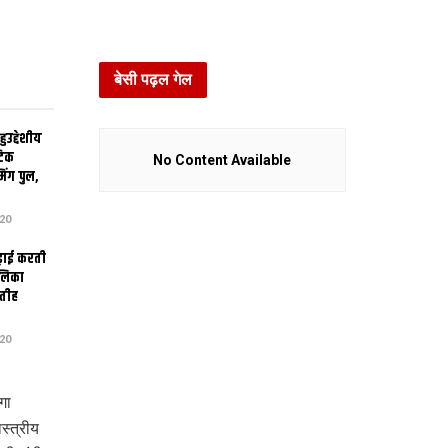
बेसी पढ़ल गेल
उद्देशीय
ेटिक
No Content Available
िंग पुल,
20
ढ़ाई करती
ालिका
तीह
20
गा
स्त्रीय