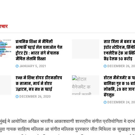
ाचार
प्राथमिक शि‍क्षा मे मैथि‍ली
सात जिला मे बनत बहु
भाषाकेँ पढ़ाई लेल चलाओल गेल
इंडोर स्‍टेडि‍यम, सिंथ
ट्वीटर ट्रेंड : भारत संगे नेपालक
एथलेटिक ट्रेक आ स्विम
मैथिल लेलनि हिस्सा
केंद्र देलक 50 करोड़
JANUARY 5, 2021
DECEMBER 26, 20
एम्स मे शिफ्ट होयत डीएमसीएच
होटल मैनेजमेंट क प
क सामान, मार्च मे होएत
बालिका गृह क 16 ब
उद्घाटन, नव सत्र स पढाई
लोकनि, 29 कए जाय
बेंगलुरु
DECEMBER 26, 2020
DECEMBER 24, 20
मुंबई मे आयोजित अखिल भारतीय आकाशवाणी शास्त्रीय संगीत प्रतियोगिता मे दरभं
ुवा गायक साहित्य मल्लिक आ संगीत मल्लिक पुरस्कार जीत मिथिला क सुखाइत शा