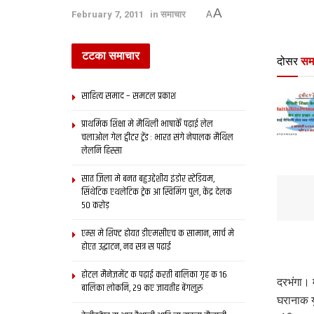
A
February 7, 2011
in
समाचार
A
टटका समाचार
दोसर
सम
साहित्य समाद – समटल प्रकाश
प्राथमिक शि‍क्षा मे मैथि‍ली भाषाकेँ पढ़ाई लेल
चलाओल गेल ट्वीटर ट्रेंड : भारत संगे नेपालक मैथिल
लेलनि हिस्सा
सात जिला मे बनत बहुउद्देशीय इंडोर स्‍टेडि‍यम,
सिंथेटिक एथलेटिक ट्रेक आ स्विमिंग पुल, केंद्र देलक
50 करोड़
एम्स मे शिफ्ट होयत डीएमसीएच क सामान, मार्च मे
होएत उद्घाटन, नव सत्र स पढाई
होटल मैनेजमेंट क पढ़ाई करती बालिका गृह क 16
दरभंगा। 
बालिका लोकनि, 29 कए जायतीह बेंगलुरु
घरानाक य