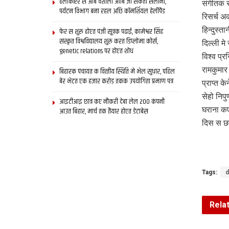
हेलीकॉप्टर स आब वैशाली आबि जा सकता सैलानी,
संगीतक र
पर्यटन विभाग बना रहल अछि कॉमर्शियल हेलीपैड
रिसर्च अ
हिन्दुस्
फेर स शुरू होएत पंजी सूत्रक पढाई, कामेश्वर सिंह
संस्कृत विश्वविद्यालय शुरू करत डिप्लोमा कोर्स,
दिल्ली मे
genetic relations पर होएत शोध
विश्व प्
रामकुमार
बिहारक पंचायत क वित्‍तीय स्थिति मे भेल सुधार, पहिल
बेर भेटत एक हजार करोड़ तकक उपयोगिता प्रमाण पत्र
प्राप्त क
सेहो निप
आइटीआइ छात्र कए नौकरी देबा लेल 200 कंपनी
घराना कए
आउत बिहार, मार्च तक तैयार होएत डेटाबेस
दिस स छा
Tags:
d
Rela