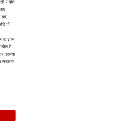
सी संगीत
 कए
ी कए
अछि जे
.
र क ज्ञान
ंगीत मे
ार दरभंगा
रत सरकार