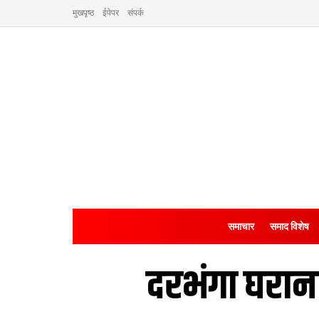
मुखपृष्ठ
ईपेपर
संपर्क
समाचार
समाद विशेष
दरभंगा घराना