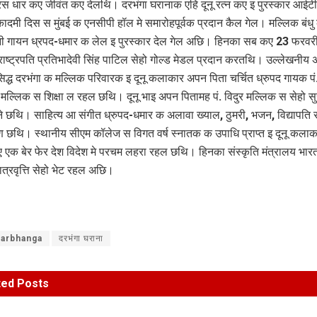
स धार कए जीवंत कए देलथि। दरभंगा घरानाक एहि दूनू रत्न कए इ पुरस्कार आईटी
कादमी दिस स मुंबई क एनसीपी हॉल मे समारोहपूर्वक प्रदान कैल गेल। मल्लिक बंधु
तानी गायन ध्रपद-धमार क लेल इ पुरस्कार देल गेल अछि। हिनका सब कए 23 फरवर
 राष्ट्रपति प्रतिभादेवी सिंह पाटिल सेहो गोल्ड मेडल प्रदान करतथि। उल्लेखनीय 
रसिद्ध दरभंगा क मल्लिक परिवारक इ दूनू कलाकार अपन पिता चर्चित ध्रुपद गायक पं
 मल्लिक स शिक्षा ल रहल छथि। दूनू भाइ अपन पितामह पं. विदुर मल्लिक स सेहो सु
ेने छथि। साहित्य आ संगीत ध्रुपद-धमार क अलावा ख्याल, ठुमरी, भजन, विद्यापति स
ुण छथि। स्थानीय सीएम कॉलेज स विगत वर्ष स्नातक क उपाधि प्राप्त इ दूनू कलाक
 एक बेर फेर देश विदेश मे परचम लहरा रहल छथि। हिनका संस्कृति मंत्रालय भा
त्रवृत्ति सेहो भेट रहल अछि।
arbhanga
दरभंगा घराना
ted
Posts