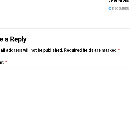
पर होएत शोध
DECEMBER 1
e a Reply
*
il address will not be published.
Required fields are marked
*
nt