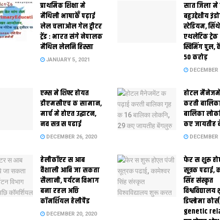
प्राथमिक शि‍क्षा मे
सात जिला मे
मैथि‍ली भाषाकेँ पढ़ाई
बहुउद्देशीय इंड
लेल चलाओल गेल ट्वीटर
स्‍टेडि‍यम, सिं
ट्रेंड : भारत संगे नेपालक
एथलेटिक ट्रे
मैथिल लेलनि हिस्सा
स्विमिंग पुल, क
50 करोड़
JANUARY 5, 2021
DECEMBER 2
एम्स मे शिफ्ट होयत
होटल मैनेजमे
डीएमसीएच क सामान,
करती बालिका
मार्च मे होएत उद्घाटन,
बालिका लोकन
नव सत्र स पढाई
कए जायतीह बे
DECEMBER 26, 2020
DECEMBER 2
हेलीकॉप्टर स आब
फेर स शुरू हो
वैशाली आबि जा सकता
सूत्रक पढाई, क
सैलानी, पर्यटन विभाग
सिंह संस्कृत
बना रहल अछि
विश्वविद्यालय
कॉमर्शियल हेलीपैड
डिप्लोमा कोर्स
genetic rel
DECEMBER 20, 2020