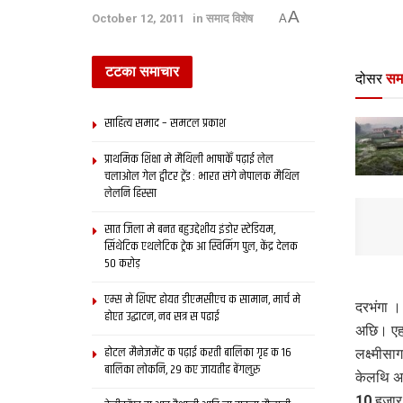
A
October 12, 2011
in
समाद विशेष
A
टटका समाचार
दोसर
सम
साहित्य समाद – समटल प्रकाश
प्राथमिक शि‍क्षा मे मैथि‍ली भाषाकेँ पढ़ाई लेल
चलाओल गेल ट्वीटर ट्रेंड : भारत संगे नेपालक मैथिल
लेलनि हिस्सा
सात जिला मे बनत बहुउद्देशीय इंडोर स्‍टेडि‍यम,
सिंथेटिक एथलेटिक ट्रेक आ स्विमिंग पुल, केंद्र देलक
50 करोड़
एम्स मे शिफ्ट होयत डीएमसीएच क सामान, मार्च मे
दरभंगा ।
होएत उद्घाटन, नव सत्र स पढाई
अछि। एहन
होटल मैनेजमेंट क पढ़ाई करती बालिका गृह क 16
लक्ष्मीस
बालिका लोकनि, 29 कए जायतीह बेंगलुरु
केलथि अछ
10 हजार