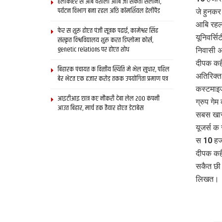
हेलीकॉप्टर स आब वैशाली आबि जा सकता सैलानी,
पर्यटन विभाग बना रहल अछि कॉमर्शियल हेलीपैड
जे हुनक
आबि रहल 
फेर स शुरू होएत पंजी सूत्रक पढाई, कामेश्वर सिंह
यूनिवर्स
संस्कृत विश्वविद्यालय शुरू करत डिप्लोमा कोर्स,
genetic relations पर होएत शोध
निवासी अ
दीपक कहै
बिहारक पंचायत क वित्‍तीय स्थिति मे भेल सुधार, पहिल
अतिरिक्त 
बेर भेटत एक हजार करोड़ तकक उपयोगिता प्रमाण पत्र
कस्टमाइज
आइटीआइ छात्र कए नौकरी देबा लेल 200 कंपनी
ग्रुप गे
आउत बिहार, मार्च तक तैयार होएत डेटाबेस
सबस खास
यूजर्स क
स 10 हज
दीपक कहैत
सकैत छी।
लिखत।