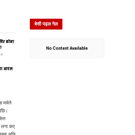
बेसी पढ़ल गेल
खिर कोना
ा
No Content Available
19
भंगा आयल
म मचेने
 अछि।
सित
ग लगा कए
 कहब अछि