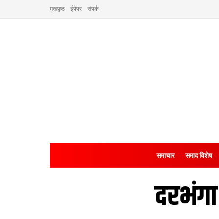
मुखपृष्ठ
ईपेपर
संपर्क
समाचार
समाद विशेष
दरभंगा