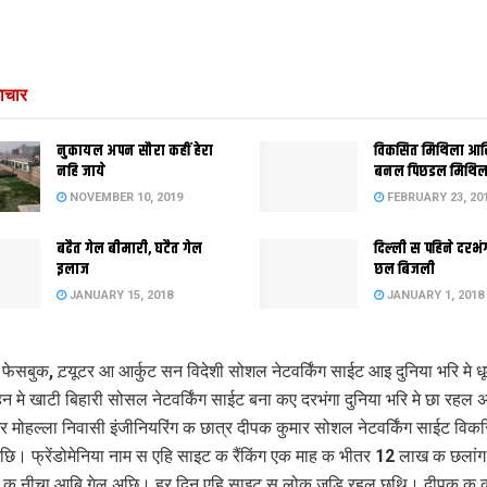
ाचार
नुकायल अपन सौरा कहीं हेरा
विकसित मिथिला आ
नहि जाये
बनल पिछडल मिथिल
NOVEMBER 10, 2019
FEBRUARY 23, 20
बढैत गेल बीमारी, घटैत गेल
दिल्‍ली स पहिने दर
इलाज
छल बिजली
JANUARY 15, 2018
JANUARY 1, 2018
 फेसबुक, ट़यूटर आ आर्कुट सन विदेशी सोशल नेटवर्किंग साईट आइ दुनिया भरि मे धू
 मे खाटी बिहारी सोसल नेटवर्किंग साईट बना कए दरभंगा दुनिया भरि मे छा रहल
ागर मोहल्ला निवासी इंजीनियरिंग क छात्र दीपक कुमार सोशल नेटवर्किंग साईट विक
ि। फ्रेंडोमेनिया नाम स एहि साइट क रैंकिंग एक माह क भीतर 12 लाख क छलां
 क नीचा आबि गेल अछि। हर दिन एहि साइट स लोक जुडि रहल छथि। दीपक क