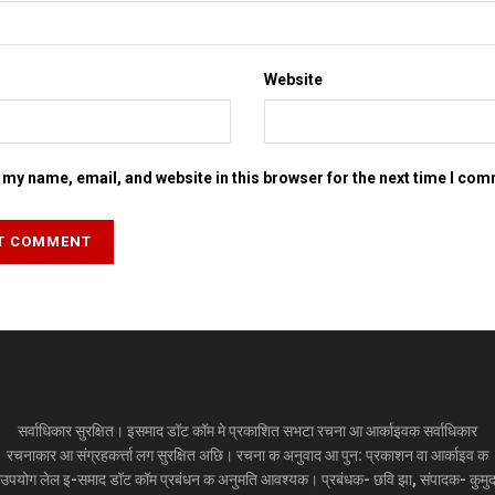
Website
my name, email, and website in this browser for the next time I co
सर्वाधिकार सुरक्षित। इसमाद डॉट कॉम मे प्रकाशित सभटा रचना आ आर्काइवक सर्वाधिकार
रचनाकार आ संग्रहकर्त्ता लग सुरक्षित अछि। रचना क अनुवाद आ पुन: प्रकाशन वा आर्काइव क
उपयोग लेल इ-समाद डॉट कॉम प्रबंधन क अनुमति आवश्यक। प्रबंधक- छवि झा, संपादक- कुमु