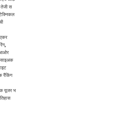
तेजी स
टेक्निकल
ची
 एकर
िंग,
म आओर
ि साइअक
साइट
रैंकिंग
ट क यूजर भ
इतिहास