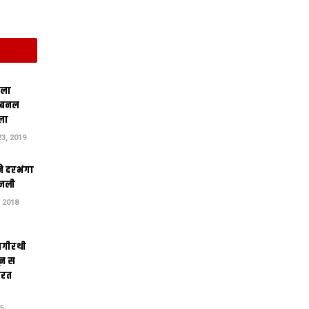
िला
 बनल
ला
3, 2019
ने दरभंगा
जली
 2018
ागीरथी
ून स
तरत
15