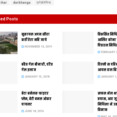
ihar
darbhanga
फ्रेंडोमेनिया
ted
Posts
नुकायल अपन सौरा
विकसित मिथ
कहीं हेरा नहि जाये
आखिर कोना
पिछडल मिथि
NOVEMBER 10, 2019
FEBRUARY 2
बढैत गेल बीमारी, घटैत
दिल्‍ली स पहि
गेल इलाज
आयल छल बि
JANUARY 15, 2018
JANUARY 1,
बेटा बनेलक फाइटर
सफल भेल भ
प्लेन, बेटी बनल ओकर
प्रयास, आठ ज
पायलट
मिथिला मे उ
विमान
JUNE 18, 2016
MAY 24, 20