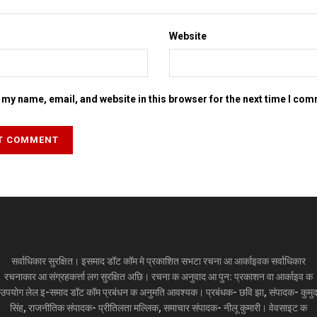
Website
my name, email, and website in this browser for the next time I co
सर्वाधिकार सुरक्षित। इसमाद डॉट कॉम मे प्रकाशित सभटा रचना आ आर्काइवक सर्वाधिकार
रचनाकार आ संग्रहकर्त्ता लग सुरक्षित अछि। रचना क अनुवाद आ पुन: प्रकाशन वा आर्काइव क
उपयोग लेल इ-समाद डॉट कॉम प्रबंधन क अनुमति आवश्यक। प्रबंधक- छवि झा, संपादक- कुमु
सिंह, राजनीतिक संपादक- प्रीतिलता मल्लिक, समाचार संपादक- नीलू कुमारी। वेवसाइट क