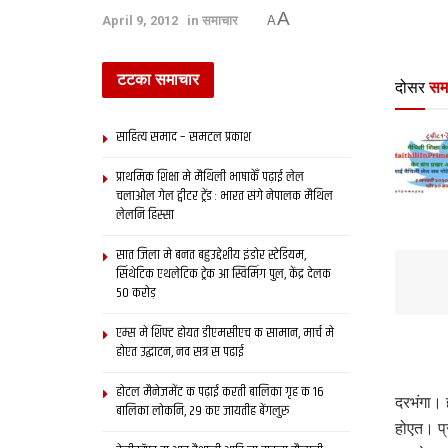
A
April 9, 2012
in
समाचार
A
टटका समाचार
दोसर
सम
साहित्य समाद – समटल प्रकाश
प्राथमिक शि‍क्षा मे मैथि‍ली भाषाकेँ पढ़ाई लेल
चलाओल गेल ट्वीटर ट्रेंड : भारत संगे नेपालक मैथिल
लेलनि हिस्सा
सात जिला मे बनत बहुउद्देशीय इंडोर स्‍टेडि‍यम,
सिंथेटिक एथलेटिक ट्रेक आ स्विमिंग पुल, केंद्र देलक
50 करोड़
एम्स मे शिफ्ट होयत डीएमसीएच क सामान, मार्च मे
होएत उद्घाटन, नव सत्र स पढाई
होटल मैनेजमेंट क पढ़ाई करती बालिका गृह क 16
दरभंगा। ह
बालिका लोकनि, 29 कए जायतीह बेंगलुरु
होएत। प्