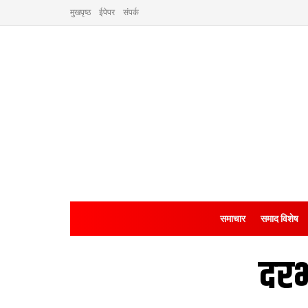
मुखपृष्ठ
ईपेपर
संपर्क
समाचार
समाद विशेष
दरभ