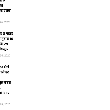
थेटिक
क आ
ेंद्र देलक
6, 2020
ंट क पढ़ाई
 गृह क 16
ि, 29
ंगलुरु
4, 2020
एत पंजी
ामेश्वर
 शुरू करत
,
ations
9, 2020