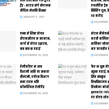
लेल चलाओल गेल ट्वीटर
स्‍टेडि‍यम, सिं
ट्रेंड : भारत संगे नेपालक
एथलेटिक ट्रे
मैथिल लेलनि हिस्सा
स्विमिंग पुल, क
50 करोड़
JANUARY 5, 2021
DECEMBER 2
एम्स मे शिफ्ट होयत
होटल मैनेजमे
डीएमसीएच क सामान,
करती बालिका
मार्च मे होएत उद्घाटन,
बालिका लोकन
नव सत्र स पढाई
कए जायतीह बे
DECEMBER 26, 2020
DECEMBER 2
हेलीकॉप्टर स आब
फेर स शुरू हो
वैशाली आबि जा सकता
सूत्रक पढाई, क
सैलानी, पर्यटन विभाग
सिंह संस्कृत
बना रहल अछि
विश्वविद्यालय
कॉमर्शियल हेलीपैड
डिप्लोमा कोर्स
genetic rel
DECEMBER 20, 2020
पर होएत शोध
DECEMBER 1