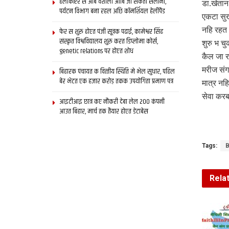
हेलीकॉप्टर स आब वैशाली आबि जा सकता सैलानी,
डा.खेतान
पर्यटन विभाग बना रहल अछि कॉमर्शियल हेलीपैड
एकटा सुख
नहि रहत।
फेर स शुरू होएत पंजी सूत्रक पढाई, कामेश्वर सिंह
संस्कृत विश्वविद्यालय शुरू करत डिप्लोमा कोर्स,
शुरु भ 
genetic relations पर होएत शोध
कैल जा र
मरीज संग
बिहारक पंचायत क वित्‍तीय स्थिति मे भेल सुधार, पहिल
बेर भेटत एक हजार करोड़ तकक उपयोगिता प्रमाण पत्र
मात्र नह
सेवा कर
आइटीआइ छात्र कए नौकरी देबा लेल 200 कंपनी
आउत बिहार, मार्च तक तैयार होएत डेटाबेस
Tags:
B
Rela