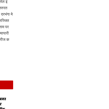
लेल इ
जरुरत
रभंगा मे
सज्जित
नाम पर
यापारी
मरीज क
 बनत
ोर