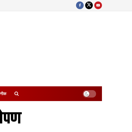
नीक
रोपण