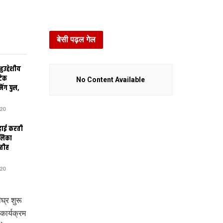
बेसी पढ़ल गेल
उद्देशीय
ेटिक
No Content Available
िंग पुल,
20
ढ़ाई करती
ालिका
तीह
20
घ्र शुरू
कार्यक्रम