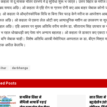
 कहला जे दू मासक भीतर दरभंगा मे इ सुविधा शुरू भ जाएत। उत्तर बिहार क मरीज 
द समाद अछि। ओ कहला जे एहि रोग स ग्रस्‍त रोगी कए आब बाहर जेबाक कोनो 
 ओ कहला जे ऑथ्रोस्कोपिक विधि स बिना चिर फाड़ केने मरीज क आपरेशन आब द
चुकल अछि। ओ कहला जे एकरा लेल ओटी कए अत्याधुनिक मशीन आ उपकरण स सु
हल अछि। एहि अवसर पर मुख्य अतिथि वरीय सर्जन डा. सीताराम सिंह उपचार क 
 भ रहल धोखाधड़ी कए पेशा संग अन्याय बहलाह। ओ कहला जे डाक्टर कए एकटा व्‍
ि बनि जेबाक चाही। विशेष अतिथि आरबी मेमोरियल अस्पताल क डा. बीएन मिश्रा 
बाक अपील केलथि।
ihar
darbhanga
ted
Posts
प्राथमिक शि‍क्षा मे
सात जिला मे
मैथि‍ली भाषाकेँ पढ़ाई
बहुउद्देशीय इंड