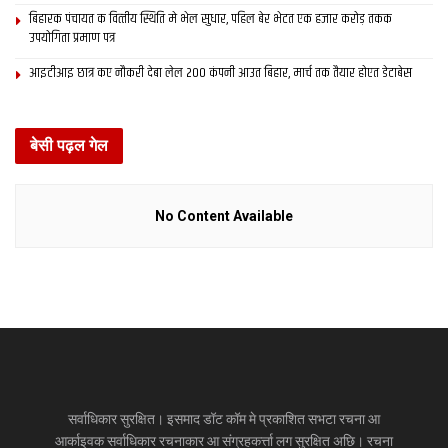
बिहारक पंचायत क वित्‍तीय स्थिति मे भेल सुधार, पहिल बेर भेटत एक हजार करोड़ तकक
उपयोगिता प्रमाण पत्र
आइटीआइ छात्र कए नौकरी देबा लेल 200 कंपनी आउत बिहार, मार्च तक तैयार होएत डेटाबेस
बेसी पढ़ल गेल
No Content Available
सर्वाधिकार सुरक्षित। इसमाद डॉट कॉम मे प्रकाशित सभटा रचना आ
आर्काइवक सर्वाधिकार रचनाकार आ संग्रहकर्त्ता लग सुरक्षित अछि। रचना