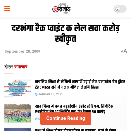
दरभंगा रैक प्वाइंट क लेल सवा करोड़
स्वीकृत
A
September 28, 2009
A
दोसर
समाचार
प्राथमिक शि‍क्षा मे मैथि‍ली भाषाकेँ पढ़ाई लेल चलाओल गेल ट्वीटर
ट्रेंड : भारत संगे नेपालक मैथिल लेलनि हिस्सा
JANUARY 5, 2021
सात जिला मे बनत बहुउद्देशीय इंडोर स्‍टेडि‍यम, सिंथेटिक
एथलेटिक ट्रेक आ स्विमिंग पुल, केंद्र देलक 50 करोड़
Continue Reading
DECEMBER 26, 2020