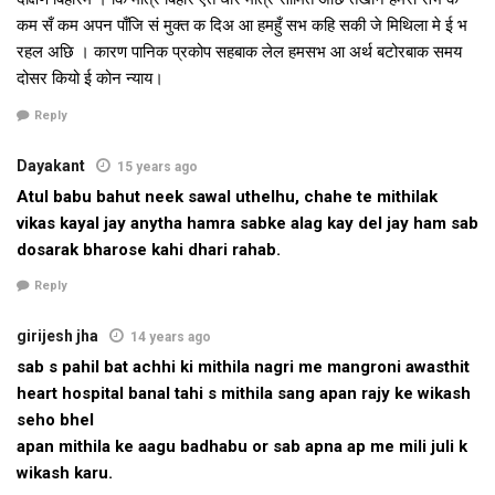
एहि ठाम ऊंट क सवारी, स्पीड बोर्ड राइड, जेटस्की राइड, प्ले एक्टिविटी, एयर
कम सँ कम अपन पाँजि सं मुक्त क दिअ आ हमहुँ सभ कहि सकी जे मिथिला मे ई भ
माडलिंग शो आदि क व्यवस्था अछि। एयर माडलिंग शनि आ रविदिन उपलब्ध
रहल अछि । कारण पानिक प्रकोप सहबाक लेल हमसभ आ अर्थ बटोरबाक समय
रहत। ऊंट क सवारी फिलहाल चालू नहि भेल अछि। एहि स्‍थल पर एबा लेल
दोसर कियो ई कोन न्याय।
कोनो व्‍यक्ति कए बिहार राज्य पर्यटन विकास निगम क फ्लोटिंग रेस्तरां स
Reply
100 टका खर्च पर दियारा पहुंचए पडत। एहि ठाम एबा लेल गांधीघाट आ
कालीघाट स सामान्य नाव सेहो उपलब्ध अछि। इ मात्र 20 टका प्रति व्यक्ति
Dayakant
15 years ago
किराया पर अहां कए दियारा पहुंचा देत आ वापस सेहो आनत। फ्लोटिंग रेस्तरां
Atul babu bahut neek sawal uthelhu, chahe te mithilak
गांधीघाट स दिन मे 12 बजे खुलैत अछि। इ हर डेढ़ घंटा पर उपलब्ध रहैत
vikas kayal jay anytha hamra sabke alag kay del jay ham sab
अछि।
dosarak bharose kahi dhari rahab.
Reply
girijesh jha
Tags:
Bihar
ganga
goa
patna
14 years ago
sab s pahil bat achhi ki mithila nagri me mangroni awasthit
heart hospital banal tahi s mithila sang apan rajy ke wikash
seho bhel
apan mithila ke aagu badhabu or sab apna ap me mili juli k
wikash karu.