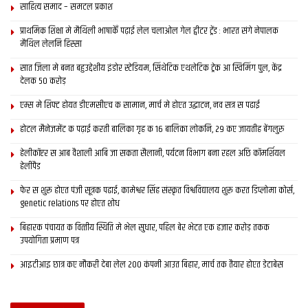
साहित्य समाद – समटल प्रकाश
प्राथमिक शि‍क्षा मे मैथि‍ली भाषाकेँ पढ़ाई लेल चलाओल गेल ट्वीटर ट्रेंड : भारत संगे नेपालक
मैथिल लेलनि हिस्सा
सात जिला मे बनत बहुउद्देशीय इंडोर स्‍टेडि‍यम, सिंथेटिक एथलेटिक ट्रेक आ स्विमिंग पुल, केंद्र
देलक 50 करोड़
एम्स मे शिफ्ट होयत डीएमसीएच क सामान, मार्च मे होएत उद्घाटन, नव सत्र स पढाई
होटल मैनेजमेंट क पढ़ाई करती बालिका गृह क 16 बालिका लोकनि, 29 कए जायतीह बेंगलुरु
हेलीकॉप्टर स आब वैशाली आबि जा सकता सैलानी, पर्यटन विभाग बना रहल अछि कॉमर्शियल
हेलीपैड
फेर स शुरू होएत पंजी सूत्रक पढाई, कामेश्वर सिंह संस्कृत विश्वविद्यालय शुरू करत डिप्लोमा कोर्स,
genetic relations पर होएत शोध
बिहारक पंचायत क वित्‍तीय स्थिति मे भेल सुधार, पहिल बेर भेटत एक हजार करोड़ तकक
उपयोगिता प्रमाण पत्र
आइटीआइ छात्र कए नौकरी देबा लेल 200 कंपनी आउत बिहार, मार्च तक तैयार होएत डेटाबेस