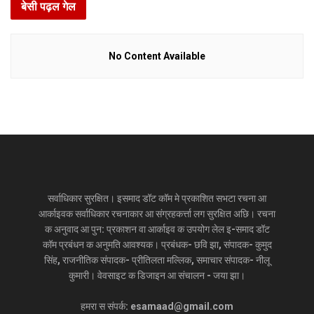
बेसी पढ़ल गेल
No Content Available
सर्वाधिकार सुरक्षित। इसमाद डॉट कॉम मे प्रकाशित सभटा रचना आ
आर्काइवक सर्वाधिकार रचनाकार आ संग्रहकर्त्ता लग सुरक्षित अछि। रचना
क अनुवाद आ पुन: प्रकाशन वा आर्काइव क उपयोग लेल इ-समाद डॉट
कॉम प्रबंधन क अनुमति आवश्यक। प्रबंधक- छवि झा, संपादक- कुमुद
सिंह, राजनीतिक संपादक- प्रीतिलता मल्लिक, समाचार संपादक- नीलू
कुमारी। वेवसाइट क डिजाइन आ संचालन - जया झा।
हमरा स संपर्क: esamaad@gmail.com