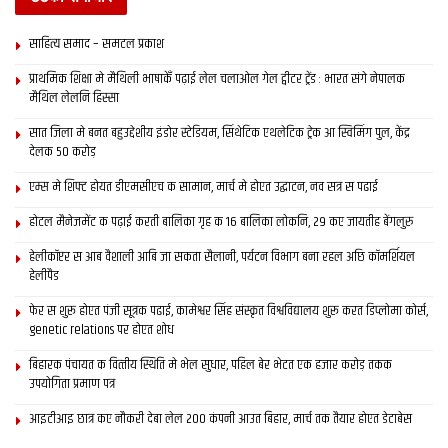
साहित्य समाद – समटल प्रकाश
प्राथमिक शि‍क्षा मे मैथि‍ली भाषाकेँ पढ़ाई लेल चलाओल गेल ट्वीटर ट्रेंड : भारत संगे नेपालक
मैथिल लेलनि हिस्सा
सात जिला मे बनत बहुउद्देशीय इंडोर स्‍टेडि‍यम, सिंथेटिक एथलेटिक ट्रेक आ स्विमिंग पुल, केंद्र
देलक 50 करोड़
एम्स मे शिफ्ट होयत डीएमसीएच क सामान, मार्च मे होएत उद्घाटन, नव सत्र स पढाई
होटल मैनेजमेंट क पढ़ाई करती बालिका गृह क 16 बालिका लोकनि, 29 कए जायतीह बेंगलुरु
हेलीकॉप्टर स आब वैशाली आबि जा सकता सैलानी, पर्यटन विभाग बना रहल अछि कॉमर्शियल
हेलीपैड
फेर स शुरू होएत पंजी सूत्रक पढाई, कामेश्वर सिंह संस्कृत विश्वविद्यालय शुरू करत डिप्लोमा कोर्स,
genetic relations पर होएत शोध
बिहारक पंचायत क वित्‍तीय स्थिति मे भेल सुधार, पहिल बेर भेटत एक हजार करोड़ तकक
उपयोगिता प्रमाण पत्र
आइटीआइ छात्र कए नौकरी देबा लेल 200 कंपनी आउत बिहार, मार्च तक तैयार होएत डेटाबेस