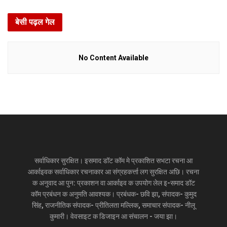
बेसी पढ़ल गेल
No Content Available
सर्वाधिकार सुरक्षित। इसमाद डॉट कॉम मे प्रकाशित सभटा रचना आ
आर्काइवक सर्वाधिकार रचनाकार आ संग्रहकर्त्ता लग सुरक्षित अछि। रचना
क अनुवाद आ पुन: प्रकाशन वा आर्काइव क उपयोग लेल इ-समाद डॉट
कॉम प्रबंधन क अनुमति आवश्यक। प्रबंधक- छवि झा, संपादक- कुमुद
सिंह, राजनीतिक संपादक- प्रीतिलता मल्लिक, समाचार संपादक- नीलू
कुमारी। वेवसाइट क डिजाइन आ संचालन - जया झा।