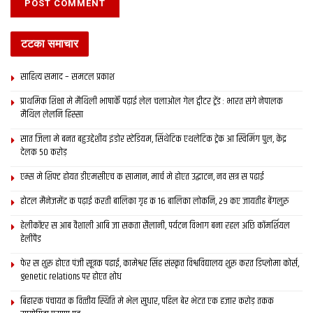
टटका समाचार
साहित्य समाद – समटल प्रकाश
प्राथमिक शि‍क्षा मे मैथि‍ली भाषाकेँ पढ़ाई लेल चलाओल गेल ट्वीटर ट्रेंड : भारत संगे नेपालक
मैथिल लेलनि हिस्सा
सात जिला मे बनत बहुउद्देशीय इंडोर स्‍टेडि‍यम, सिंथेटिक एथलेटिक ट्रेक आ स्विमिंग पुल, केंद्र
देलक 50 करोड़
एम्स मे शिफ्ट होयत डीएमसीएच क सामान, मार्च मे होएत उद्घाटन, नव सत्र स पढाई
होटल मैनेजमेंट क पढ़ाई करती बालिका गृह क 16 बालिका लोकनि, 29 कए जायतीह बेंगलुरु
हेलीकॉप्टर स आब वैशाली आबि जा सकता सैलानी, पर्यटन विभाग बना रहल अछि कॉमर्शियल
हेलीपैड
फेर स शुरू होएत पंजी सूत्रक पढाई, कामेश्वर सिंह संस्कृत विश्वविद्यालय शुरू करत डिप्लोमा कोर्स,
genetic relations पर होएत शोध
बिहारक पंचायत क वित्‍तीय स्थिति मे भेल सुधार, पहिल बेर भेटत एक हजार करोड़ तकक