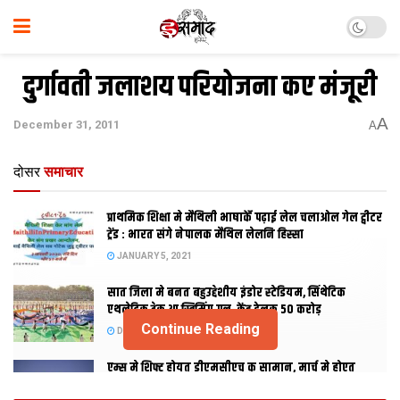
दुर्गावती जलाशय परियोजना कए मंजूरी
A
December 31, 2011
A
दोसर
समाचार
प्राथमिक शि‍क्षा मे मैथि‍ली भाषाकेँ पढ़ाई लेल चलाओल गेल ट्वीटर
ट्रेंड : भारत संगे नेपालक मैथिल लेलनि हिस्सा
JANUARY 5, 2021
सात जिला मे बनत बहुउद्देशीय इंडोर स्‍टेडि‍यम, सिंथेटिक
एथलेटिक ट्रेक आ स्विमिंग पुल, केंद्र देलक 50 करोड़
Continue Reading
DECEMBER 26, 2020
एम्स मे शिफ्ट होयत डीएमसीएच क सामान, मार्च मे होएत
उद्घाटन, नव सत्र स पढाई