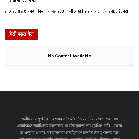
उपयोगिता प्रमाण पत्र
आइटीआइ छात्र कए नौकरी देबा लेल 200 कंपनी आउत बिहार, मार्च तक तैयार होएत डेटाबेस
बेसी पढ़ल गेल
No Content Available
सर्वाधिकार सुरक्षित। इसमाद डॉट कॉम मे प्रकाशित सभटा रचना आ
आर्काइवक सर्वाधिकार रचनाकार आ संग्रहकर्त्ता लग सुरक्षित अछि। रचना
क अनुवाद आ पुन: प्रकाशन वा आर्काइव क उपयोग लेल इ-समाद डॉट