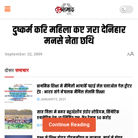
दुष्कर्म करि महिला कए जरा देनिहार
मनसे नेता छथि
A
September 22, 2009
A
दोसर
समाचार
प्राथमिक शि‍क्षा मे मैथि‍ली भाषाकेँ पढ़ाई लेल चलाओल गेल ट्वीटर
ट्रेंड : भारत संगे नेपालक मैथिल लेलनि हिस्सा
JANUARY 5, 2021
सात जिला मे बनत बहुउद्देशीय इंडोर स्‍टेडि‍यम, सिंथेटिक
एथलेटिक ट्रेक आ स्विमिंग पुल, केंद्र देलक 50 करोड़
Continue Reading
DECEMBER 26, 2020