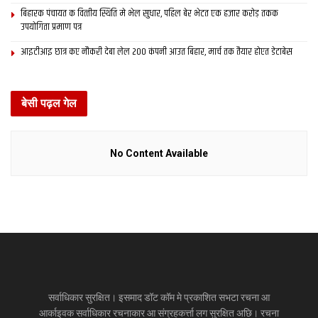
बिहारक पंचायत क वित्‍तीय स्थिति मे भेल सुधार, पहिल बेर भेटत एक हजार करोड़ तकक
उपयोगिता प्रमाण पत्र
आइटीआइ छात्र कए नौकरी देबा लेल 200 कंपनी आउत बिहार, मार्च तक तैयार होएत डेटाबेस
बेसी पढ़ल गेल
No Content Available
सर्वाधिकार सुरक्षित। इसमाद डॉट कॉम मे प्रकाशित सभटा रचना आ
आर्काइवक सर्वाधिकार रचनाकार आ संग्रहकर्त्ता लग सुरक्षित अछि। रचना