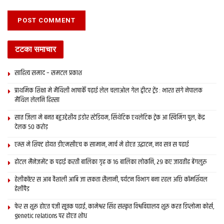
टटका समाचार
साहित्य समाद – समटल प्रकाश
प्राथमिक शि‍क्षा मे मैथि‍ली भाषाकेँ पढ़ाई लेल चलाओल गेल ट्वीटर ट्रेंड : भारत संगे नेपालक
मैथिल लेलनि हिस्सा
सात जिला मे बनत बहुउद्देशीय इंडोर स्‍टेडि‍यम, सिंथेटिक एथलेटिक ट्रेक आ स्विमिंग पुल, केंद्र
देलक 50 करोड़
एम्स मे शिफ्ट होयत डीएमसीएच क सामान, मार्च मे होएत उद्घाटन, नव सत्र स पढाई
होटल मैनेजमेंट क पढ़ाई करती बालिका गृह क 16 बालिका लोकनि, 29 कए जायतीह बेंगलुरु
हेलीकॉप्टर स आब वैशाली आबि जा सकता सैलानी, पर्यटन विभाग बना रहल अछि कॉमर्शियल
हेलीपैड
फेर स शुरू होएत पंजी सूत्रक पढाई, कामेश्वर सिंह संस्कृत विश्वविद्यालय शुरू करत डिप्लोमा कोर्स,
genetic relations पर होएत शोध