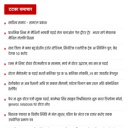
टटका समाचार
साहित्य समाद – समटल प्रकाश
प्राथमिक शि‍क्षा मे मैथि‍ली भाषाकेँ पढ़ाई लेल चलाओल गेल ट्वीटर ट्रेंड : भारत संगे नेपालक
मैथिल लेलनि हिस्सा
सात जिला मे बनत बहुउद्देशीय इंडोर स्‍टेडि‍यम, सिंथेटिक एथलेटिक ट्रेक आ स्विमिंग पुल, केंद्र
देलक 50 करोड़
एम्स मे शिफ्ट होयत डीएमसीएच क सामान, मार्च मे होएत उद्घाटन, नव सत्र स पढाई
होटल मैनेजमेंट क पढ़ाई करती बालिका गृह क 16 बालिका लोकनि, 29 कए जायतीह बेंगलुरु
हेलीकॉप्टर स आब वैशाली आबि जा सकता सैलानी, पर्यटन विभाग बना रहल अछि कॉमर्शियल
हेलीपैड
फेर स शुरू होएत पंजी सूत्रक पढाई, कामेश्वर सिंह संस्कृत विश्वविद्यालय शुरू करत डिप्लोमा कोर्स,
genetic relations पर होएत शोध
बिहारक पंचायत क वित्‍तीय स्थिति मे भेल सुधार, पहिल बेर भेटत एक हजार करोड़ तकक
उपयोगिता प्रमाण पत्र