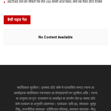
आइटीआइ छात्र कए नौकरी देबा लेल 200 कंपनी आउत बिहार, मार्च तक तैयार होएत डेटाबेस
बेसी पढ़ल गेल
No Content Available
सर्वाधिकार सुरक्षित। इसमाद डॉट कॉम मे प्रकाशित सभटा रचना आ
आर्काइवक सर्वाधिकार रचनाकार आ संग्रहकर्त्ता लग सुरक्षित अछि। रचना
क अनुवाद आ पुन: प्रकाशन वा आर्काइव क उपयोग लेल इ-समाद डॉट
कॉम प्रबंधन क अनुमति आवश्यक। प्रबंधक- छवि झा, संपादक- कुमुद
सिंह, राजनीतिक संपादक- प्रीतिलता मल्लिक, समाचार संपादक- नीलू