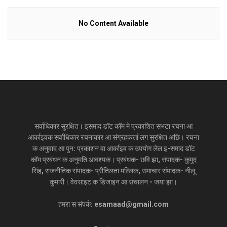
No Content Available
सर्वाधिकार सुरक्षित। इसमाद डॉट कॉम मे प्रकाशित सभटा रचना आ
आर्काइवक सर्वाधिकार रचनाकार आ संग्रहकर्त्ता लग सुरक्षित अछि। रचना
क अनुवाद आ पुन: प्रकाशन वा आर्काइव क उपयोग लेल इ-समाद डॉट
कॉम प्रबंधन क अनुमति आवश्यक। प्रबंधक- छवि झा, संपादक- कुमुद
सिंह, राजनीतिक संपादक- प्रीतिलता मल्लिक, समाचार संपादक- नीलू
कुमारी। वेवसाइट क डिजाइन आ संचालन - जया झा।
हमरा स संपर्क: esamaad@gmail.com