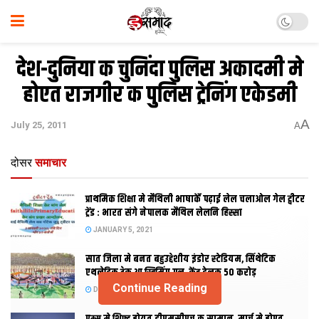
देश-दुनिया क चुनिंदा पुलिस अकादमी मे
होएत राजगीर क पुलिस ट्रेनिंग एकेडमी
A
July 25, 2011
A
दोसर
समाचार
प्राथमिक शि‍क्षा मे मैथि‍ली भाषाकेँ पढ़ाई लेल चलाओल गेल ट्वीटर
ट्रेंड : भारत संगे नेपालक मैथिल लेलनि हिस्सा
JANUARY 5, 2021
सात जिला मे बनत बहुउद्देशीय इंडोर स्‍टेडि‍यम, सिंथेटिक
एथलेटिक ट्रेक आ स्विमिंग पुल, केंद्र देलक 50 करोड़
Continue Reading
DECEMBER 26, 2020