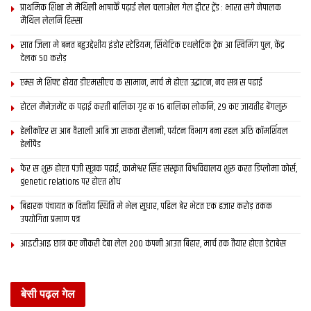
प्राथमिक शि‍क्षा मे मैथि‍ली भाषाकेँ पढ़ाई लेल चलाओल गेल ट्वीटर ट्रेंड : भारत संगे नेपालक
मैथिल लेलनि हिस्सा
सात जिला मे बनत बहुउद्देशीय इंडोर स्‍टेडि‍यम, सिंथेटिक एथलेटिक ट्रेक आ स्विमिंग पुल, केंद्र
देलक 50 करोड़
एम्स मे शिफ्ट होयत डीएमसीएच क सामान, मार्च मे होएत उद्घाटन, नव सत्र स पढाई
होटल मैनेजमेंट क पढ़ाई करती बालिका गृह क 16 बालिका लोकनि, 29 कए जायतीह बेंगलुरु
हेलीकॉप्टर स आब वैशाली आबि जा सकता सैलानी, पर्यटन विभाग बना रहल अछि कॉमर्शियल
हेलीपैड
फेर स शुरू होएत पंजी सूत्रक पढाई, कामेश्वर सिंह संस्कृत विश्वविद्यालय शुरू करत डिप्लोमा कोर्स,
genetic relations पर होएत शोध
बिहारक पंचायत क वित्‍तीय स्थिति मे भेल सुधार, पहिल बेर भेटत एक हजार करोड़ तकक
उपयोगिता प्रमाण पत्र
आइटीआइ छात्र कए नौकरी देबा लेल 200 कंपनी आउत बिहार, मार्च तक तैयार होएत डेटाबेस
बेसी पढ़ल गेल