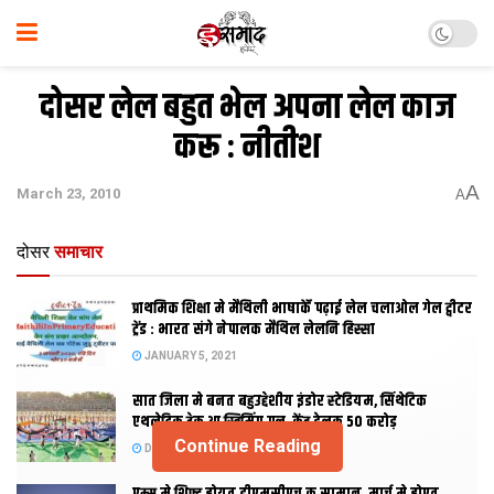
दोसर लेल बहुत भेल अपना लेल काज
करू : नीतीश
A
March 23, 2010
A
दोसर
समाचार
प्राथमिक शि‍क्षा मे मैथि‍ली भाषाकेँ पढ़ाई लेल चलाओल गेल ट्वीटर
ट्रेंड : भारत संगे नेपालक मैथिल लेलनि हिस्सा
JANUARY 5, 2021
सात जिला मे बनत बहुउद्देशीय इंडोर स्‍टेडि‍यम, सिंथेटिक
एथलेटिक ट्रेक आ स्विमिंग पुल, केंद्र देलक 50 करोड़
Continue Reading
DECEMBER 26, 2020