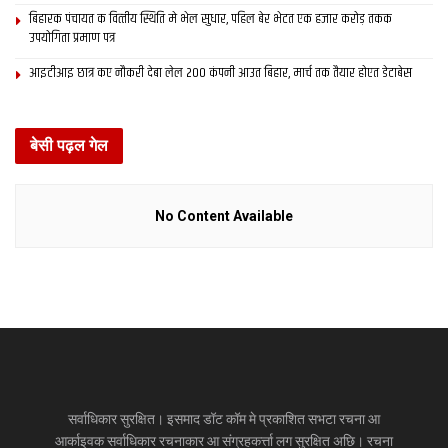
बिहारक पंचायत क वित्‍तीय स्थिति मे भेल सुधार, पहिल बेर भेटत एक हजार करोड़ तकक
उपयोगिता प्रमाण पत्र
आइटीआइ छात्र कए नौकरी देबा लेल 200 कंपनी आउत बिहार, मार्च तक तैयार होएत डेटाबेस
बेसी पढ़ल गेल
No Content Available
सर्वाधिकार सुरक्षित। इसमाद डॉट कॉम मे प्रकाशित सभटा रचना आ
आर्काइवक सर्वाधिकार रचनाकार आ संग्रहकर्त्ता लग सुरक्षित अछि। रचना