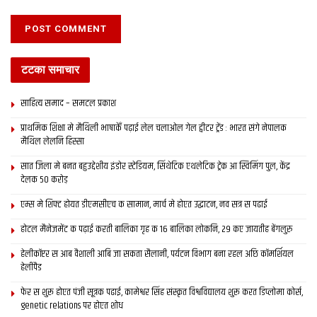
कार्यक्रम मे आगत अतिथि क स्वागत करैत मानव संसाधन विकास विभाग क
प्रधान सचिव अंजनी कुमार सिंह कहला जे राज्य क सबटा प्राथमिक,
माध्यमिक आ उच्च विद्यालय सहित 25,000 स्थान पर बिहार दिवस क
आयोजन भ रहल अछि।
टटका समाचार
साहित्य समाद – समटल प्रकाश
प्राथमिक शि‍क्षा मे मैथि‍ली भाषाकेँ पढ़ाई लेल चलाओल गेल ट्वीटर ट्रेंड : भारत संगे नेपालक
Tags:
Bihar
नीतीश
मैथिल लेलनि हिस्सा
सात जिला मे बनत बहुउद्देशीय इंडोर स्‍टेडि‍यम, सिंथेटिक एथलेटिक ट्रेक आ स्विमिंग पुल, केंद्र
देलक 50 करोड़
एम्स मे शिफ्ट होयत डीएमसीएच क सामान, मार्च मे होएत उद्घाटन, नव सत्र स पढाई
होटल मैनेजमेंट क पढ़ाई करती बालिका गृह क 16 बालिका लोकनि, 29 कए जायतीह बेंगलुरु
हेलीकॉप्टर स आब वैशाली आबि जा सकता सैलानी, पर्यटन विभाग बना रहल अछि कॉमर्शियल
हेलीपैड
फेर स शुरू होएत पंजी सूत्रक पढाई, कामेश्वर सिंह संस्कृत विश्वविद्यालय शुरू करत डिप्लोमा कोर्स,
genetic relations पर होएत शोध