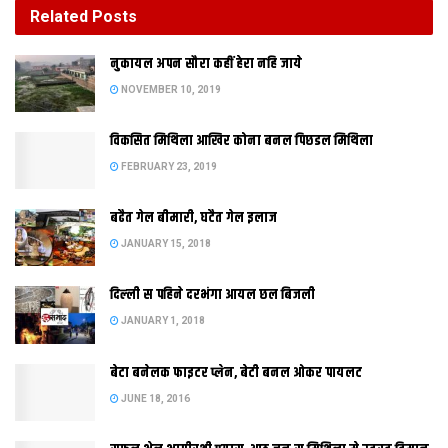
Related
Posts
दिल्‍ली स पहिने दरभंगा आयल छल बिजली
नुकायल अपन सौरा कहीं हेरा नहि जाये
JANUARY 1, 2018
NOVEMBER 10, 2019
विकसित मिथिला आखिर कोना बनल पिछडल मिथिला
मुजफ्फरपुर । सोचू केहन रहत जखन अहांक पडोस क परचून दूकान स ल
FEBRUARY 23, 2019
कए अहांक मोहल्‍ला क बिजली पोल तक क जानकारी महज एक क्लिक स
अहांक सामने होएत। सब किछु ठीक रहल त इ सपना मुजफ्फरपुर क लोक
बढैत गेल बीमारी, घटैत गेल इलाज
लेल शीघ्र साकर भ सकैत अछि। दिल्ली क कंपनी सीइ इन्फो सिस्टम, पटना
JANUARY 15, 2018
क स्पर कंपनी क सहयोग स इ सपना कए साकार करबा मे जुटल अछि। इ दूनू
कंपनी शहर क एकटा एहन डिजिटल मैप तैयार करबा मे लागल अछि जाहि मे
दिल्‍ली स पहिने दरभंगा आयल छल बिजली
अहांक छोट छोट जानकारी महज एक क्लीक स ल सकैत छी। एहि सॉफ्टवेर
JANUARY 1, 2018
क नाम अछि “जीआईएस”। कम्पनी डिजिटल मैप तैयार करबा लेल नगर
निगम क अधिकारी सब स सहयोग मंगलक अछि। कंपनीक एकटा अधिकारी
बेटा बनेलक फाइटर प्लेन, बेटी बनल ओकर पायलट
आरके शर्मा क अनुसार एहि डिजिटल मैप मे शहर क मकान स ल कए, पेयजल,
JUNE 18, 2016
बिजली, संचार, सड़क सब किछु शामिल अछि। यानि आब अहां कए शहरक
संबंध में जानबाक लेल कतहू जेबाक जरुरत नहि रहत। शहर मे केतबा वार्ड आ