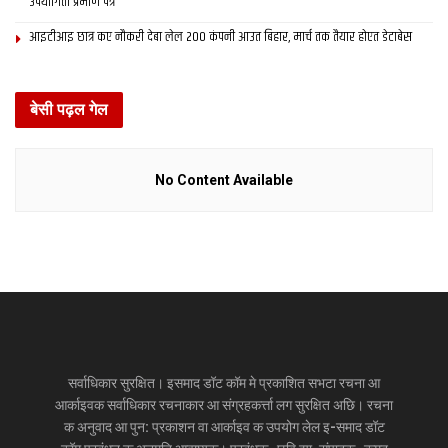
उपयोगिता प्रमाण पत्र
आइटीआइ छात्र कए नौकरी देबा लेल 200 कंपनी आउत बिहार, मार्च तक तैयार होएत डेटाबेस
बेसी पढ़ल गेल
No Content Available
सर्वाधिकार सुरक्षित। इसमाद डॉट कॉम मे प्रकाशित सभटा रचना आ
आर्काइवक सर्वाधिकार रचनाकार आ संग्रहकर्त्ता लग सुरक्षित अछि। रचना
क अनुवाद आ पुन: प्रकाशन वा आर्काइव क उपयोग लेल इ-समाद डॉट