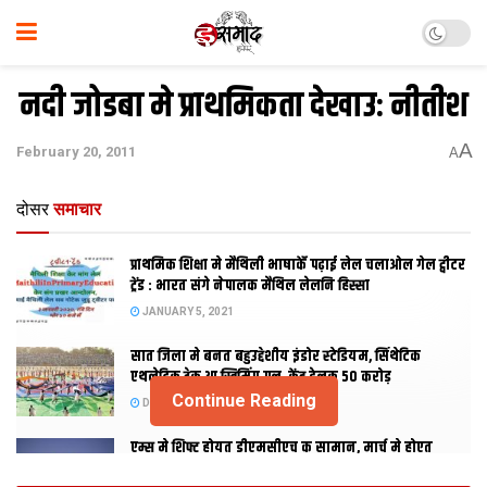
नदी जोडबा मे प्राथमिकता देखाउ: नीतीश
A
February 20, 2011
A
दोसर
समाचार
प्राथमिक शि‍क्षा मे मैथि‍ली भाषाकेँ पढ़ाई लेल चलाओल गेल ट्वीटर
ट्रेंड : भारत संगे नेपालक मैथिल लेलनि हिस्सा
JANUARY 5, 2021
सात जिला मे बनत बहुउद्देशीय इंडोर स्‍टेडि‍यम, सिंथेटिक
एथलेटिक ट्रेक आ स्विमिंग पुल, केंद्र देलक 50 करोड़
Continue Reading
DECEMBER 26, 2020
एम्स मे शिफ्ट होयत डीएमसीएच क सामान, मार्च मे होएत
उद्घाटन, नव सत्र स पढाई