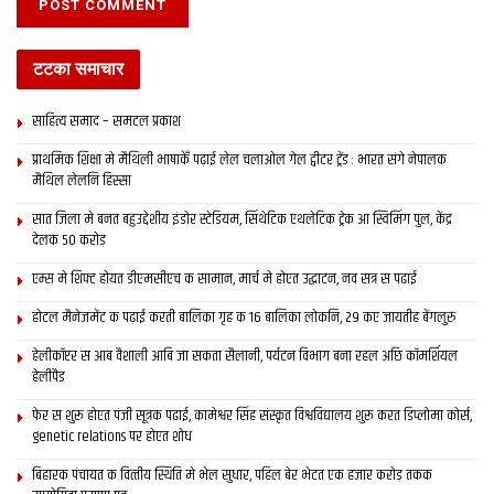
टटका समाचार
साहित्य समाद – समटल प्रकाश
प्राथमिक शि‍क्षा मे मैथि‍ली भाषाकेँ पढ़ाई लेल चलाओल गेल ट्वीटर ट्रेंड : भारत संगे नेपालक
मैथिल लेलनि हिस्सा
सात जिला मे बनत बहुउद्देशीय इंडोर स्‍टेडि‍यम, सिंथेटिक एथलेटिक ट्रेक आ स्विमिंग पुल, केंद्र
देलक 50 करोड़
एम्स मे शिफ्ट होयत डीएमसीएच क सामान, मार्च मे होएत उद्घाटन, नव सत्र स पढाई
होटल मैनेजमेंट क पढ़ाई करती बालिका गृह क 16 बालिका लोकनि, 29 कए जायतीह बेंगलुरु
हेलीकॉप्टर स आब वैशाली आबि जा सकता सैलानी, पर्यटन विभाग बना रहल अछि कॉमर्शियल
हेलीपैड
फेर स शुरू होएत पंजी सूत्रक पढाई, कामेश्वर सिंह संस्कृत विश्वविद्यालय शुरू करत डिप्लोमा कोर्स,
genetic relations पर होएत शोध
बिहारक पंचायत क वित्‍तीय स्थिति मे भेल सुधार, पहिल बेर भेटत एक हजार करोड़ तकक