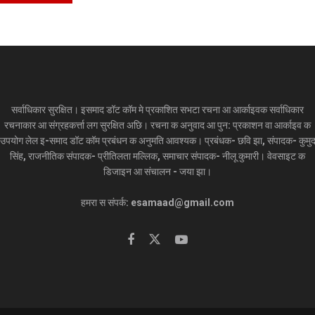
सर्वाधिकार सुरक्षित। इसमाद डॉट कॉम मे प्रकाशित सभटा रचना आ आर्काइवक सर्वाधिकार
रचनाकार आ संग्रहकर्त्ता लग सुरक्षित अछि। रचना क अनुवाद आ पुन: प्रकाशन वा आर्काइव क
उपयोग लेल इ-समाद डॉट कॉम प्रबंधन क अनुमति आवश्यक। प्रबंधक- छवि झा, संपादक- कुमु
सिंह, राजनीतिक संपादक- प्रीतिलता मल्लिक, समाचार संपादक- नीलू कुमारी। वेवसाइट क
डिजाइन आ संचालन - जया झा।
हमरा स संपर्क: esamaad@gmail.com