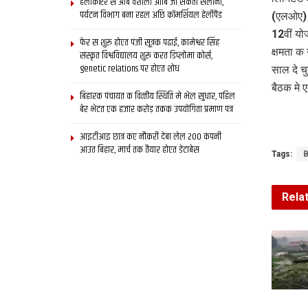
हेलीकॉप्टर स आब वैशाली आबि जा सकता सैलानी,
पर्यटन विभाग बना रहल अछि कॉमर्शियल हेलीपैड
(एलओए) 
12वीं यो
फेर स शुरू होएत पंजी सूत्रक पढाई, कामेश्वर सिंह
क्षमता क
संस्कृत विश्वविद्यालय शुरू करत डिप्लोमा कोर्स,
genetic relations पर होएत शोध
साल दे 
बैठक मे 
बिहारक पंचायत क वित्‍तीय स्थिति मे भेल सुधार, पहिल
बेर भेटत एक हजार करोड़ तकक उपयोगिता प्रमाण पत्र
आइटीआइ छात्र कए नौकरी देबा लेल 200 कंपनी
आउत बिहार, मार्च तक तैयार होएत डेटाबेस
Tags:
B
Rela