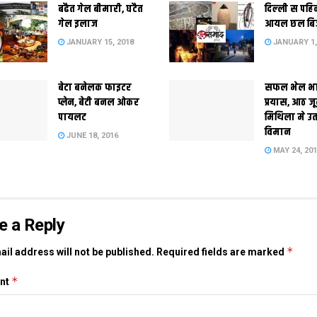
बढैत गेल बीमारी, घटैत
दिल्‍ली स पहि
गेल इलाज
आयल छल बि
JANUARY 15, 2018
JANUARY 1,
बेटा बनेलक फाइटर
सफल भेल भ
प्लेन, बेटी बनल ओकर
प्रयास, आठ ज
पायलट
मिथिला मे उ
विमान
JUNE 18, 2016
MAY 24, 20
e a Reply
*
il address will not be published.
Required fields are marked
*
nt