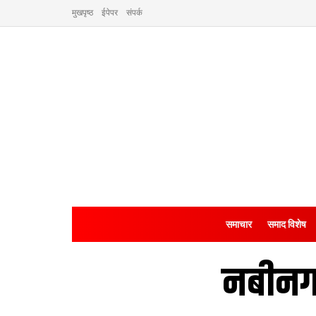
मुखपृष्ठ
ईपेपर
संपर्क
समाचार
समाद विशेष
नबीनग