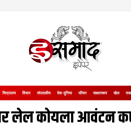
चित्रालय
विचार
संपादकीय
देश-दुनिया
फीचर
साक्षात्‍कार
खेल
तक
र लेल कोयला आवंटन कए 