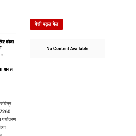
बेसी पढ़ल गेल
खिर कोना
ा
No Content Available
19
भंगा आयल
ंयंत्र
ा 7260
पर्यावरण
िया
स