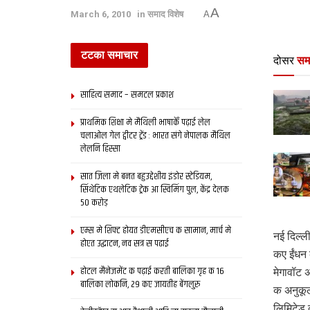
A
March 6, 2010
in
समाद विशेष
A
टटका समाचार
दोसर
सम
साहित्य समाद – समटल प्रकाश
प्राथमिक शि‍क्षा मे मैथि‍ली भाषाकेँ पढ़ाई लेल
चलाओल गेल ट्वीटर ट्रेंड : भारत संगे नेपालक मैथिल
लेलनि हिस्सा
सात जिला मे बनत बहुउद्देशीय इंडोर स्‍टेडि‍यम,
सिंथेटिक एथलेटिक ट्रेक आ स्विमिंग पुल, केंद्र देलक
50 करोड़
एम्स मे शिफ्ट होयत डीएमसीएच क सामान, मार्च मे
नई दिल्ल
होएत उद्घाटन, नव सत्र स पढाई
कए ईंधन 
होटल मैनेजमेंट क पढ़ाई करती बालिका गृह क 16
मेगावॉट 
बालिका लोकनि, 29 कए जायतीह बेंगलुरु
क अनुकूल
लिमिटेड 