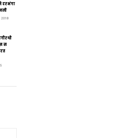
ने दरभंगा
जली
 2018
ागीरथी
ून स
तरत
15