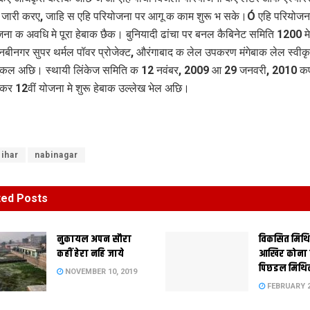
जारी करए, जाहि स एहि परियोजना पर आगू क काम शुरू भ सके।Ó एहि परियोजन
जना क अवधि मे पूरा हेबाक छैक। बुनियादी ढांचा पर बनल कैबिनेट समिति 1200 म
 नबीनगर सुपर थर्मल पॉवर प्रोजेक्ट, औरंगाबाद क लेल उपकरण मंगेबाक लेल स्वीक
चुकल अछि। स्थायी लिंकेज समिति क 12 नवंबर, 2009 आ 29 जनवरी, 2010 क
एकर 12वीं योजना मे शुरू हेबाक उल्लेख भेल अछि।
ihar
nabinagar
ted
Posts
नुकायल अपन सौरा
विकसित मिथ
कहीं हेरा नहि जाये
आखिर कोना
पिछडल मिथि
NOVEMBER 10, 2019
FEBRUARY 2