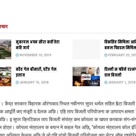
ाचार
नुकायल अपन सौरा कहीं हेरा
विकसित मिथिला आ
नहि जाये
बनल पिछडल मिथिल
NOVEMBER 10, 2019
FEBRUARY 23, 20
बढैत गेल बीमारी, घटैत गेल
दिल्‍ली स पहिने दर
इलाज
छल बिजली
JANUARY 15, 2018
JANUARY 1, 2018
ी। केंद्र सरकार बिहारक औरंगाबाद स्थित नबीनगर सुपर थर्मल सहित 5टा बिजली स
क आपूर्ति कए मंजूरी द देलक अछि। एहि ताप बिजली परियोजना क उत्पादन क्षमत
अछि। इ सुपर क्रिटिकल ताप बिजली संयंत्र कम कोयला क खपत करबाक संग-संग 
 होएत। कोयला मंत्रालय क बयान मे कहल गेल अछि, ‘कोयला मंत्रालय कोल इंड
कए अधिकृत केलक अछि जे ओ एहि पांचो बिजली परियोजना कए लेटर ऑफ एश्योरें