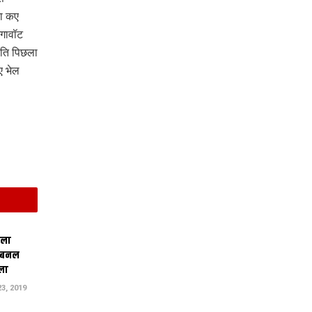
ा कए
ेगावॉट
ृति पिछला
ए भेल
िला
 बनल
ला
3, 2019