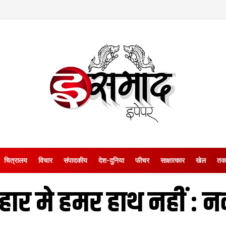
चित्रालय
विचार
संपादकीय
देश-दुनिया
फीचर
साक्षात्‍कार
खेल
तक
हार मे हमर हाथ नहीं : न