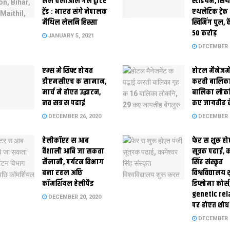
लेल चलाओल गेल ट्वीटर
स्‍टेडि‍यम, सिं
ट्रेंड : भारत संगे नेपालक
एथलेटिक ट्रे
मैथिल लेलनि हिस्सा
स्विमिंग पुल, क
50 करोड़
JANUARY 5, 2021
DECEMBER 2
एम्स मे शिफ्ट होयत
होटल मैनेजमे
डीएमसीएच क सामान,
करती बालिका
मार्च मे होएत उद्घाटन,
बालिका लोकन
नव सत्र स पढाई
कए जायतीह बे
DECEMBER 26, 2020
DECEMBER 2
हेलीकॉप्टर स आब
फेर स शुरू हो
वैशाली आबि जा सकता
सूत्रक पढाई, क
सैलानी, पर्यटन विभाग
सिंह संस्कृत
बना रहल अछि
विश्वविद्यालय
कॉमर्शियल हेलीपैड
डिप्लोमा कोर्स
genetic rel
DECEMBER 20, 2020
पर होएत शोध
DECEMBER 1