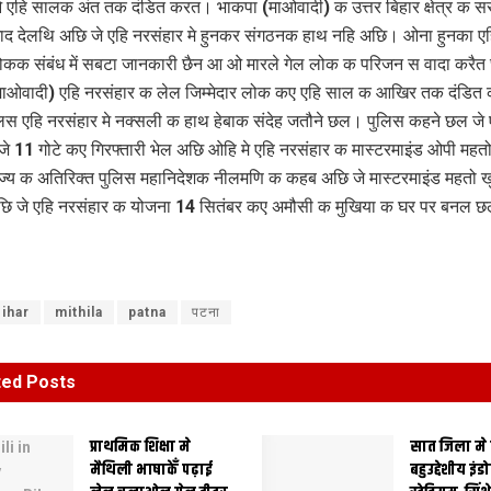
हि सालक अंत तक दंडित करत। भाकपा (माओवादी) क उत्तर बिहार क्षेत्र क स
द देलथि अछि जे एहि नरसंहार मे हुनकर संगठनक हाथ नहि अछि। ओना हुनका एहि
कक संबंध में सबटा जानकारी छैन आ ओ मारले गेल लोक क परिजन स वादा करैत 
माओवादी) एहि नरसंहार क लेल जिम्मेदार लोक कए एहि साल क आखिर तक दंडि
लिस एहि नरसंहार मे नक्सली क हाथ हेबाक संदेह जतौने छल। पुलिस कहने छल जे 
ं जे 11 गोटे कए गिरफ्तारी भेल अछि ओहि मे एहि नरसंहार क मास्टरमाइंड ओपी महतो
्य क अतिरिक्त पुलिस महानिदेशक नीलमणि क कहब अछि जे मास्टरमाइंड महतो ख
ि जे एहि नरसंहार क योजना 14 सितंबर कए अमौसी क मुखिया क घर पर बनल 
ihar
mithila
patna
पटना
ted
Posts
प्राथमिक शि‍क्षा मे
सात जिला मे
मैथि‍ली भाषाकेँ पढ़ाई
बहुउद्देशीय इंड