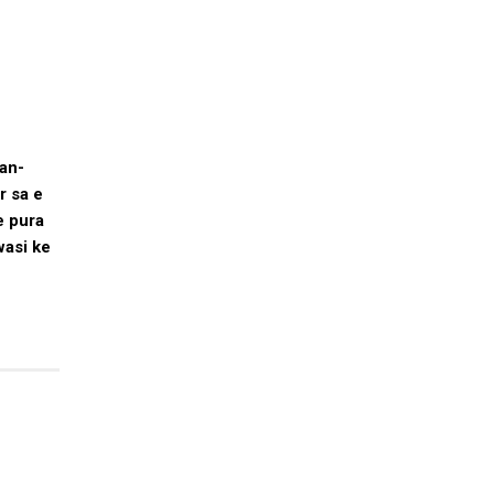
han-
r sa e
e pura
wasi ke