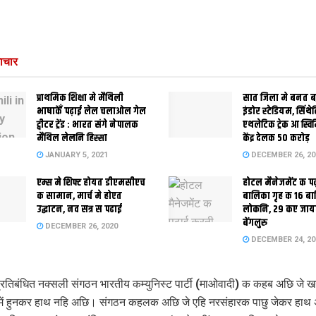
ाचार
प्राथमिक शि‍क्षा मे मैथि‍ली
सात जिला मे बनत बहु
भाषाकेँ पढ़ाई लेल चलाओल गेल
इंडोर स्‍टेडि‍यम, सिंथ
ट्वीटर ट्रेंड : भारत संगे नेपालक
एथलेटिक ट्रेक आ स्विम
मैथिल लेलनि हिस्सा
केंद्र देलक 50 करोड़
JANUARY 5, 2021
DECEMBER 26, 20
एम्स मे शिफ्ट होयत डीएमसीएच
होटल मैनेजमेंट क प
क सामान, मार्च मे होएत
बालिका गृह क 16 ब
उद्घाटन, नव सत्र स पढाई
लोकनि, 29 कए जाय
बेंगलुरु
DECEMBER 26, 2020
DECEMBER 24, 20
रतिबंधित नक्सली संगठन भारतीय कम्युनिस्ट पार्टी (माओवादी) क कहब अछि जे 
में हुनकर हाथ नहि अछि। संगठन कहलक अछि जे एहि नरसंहारक पाछु जेकर हाथ