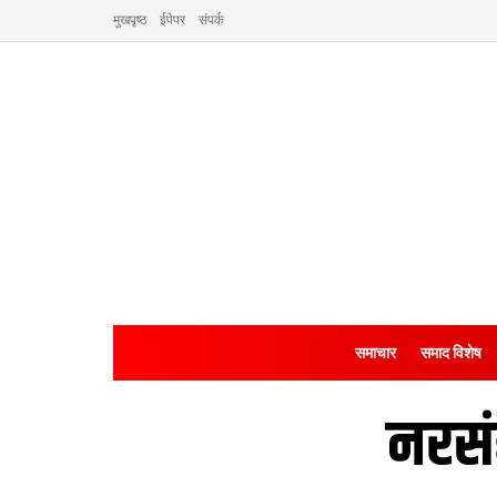
मुखपृष्ठ
ईपेपर
संपर्क
समाचार
समाद विशेष
नरसं