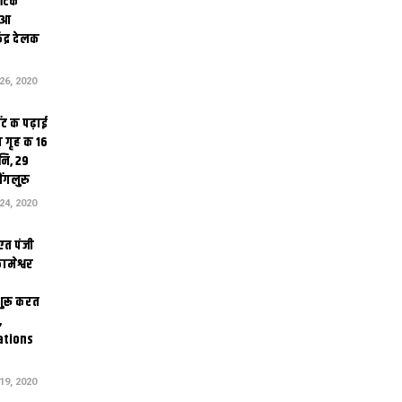
थेटिक
क आ
ेंद्र देलक
6, 2020
ंट क पढ़ाई
 गृह क 16
ि, 29
ंगलुरु
4, 2020
एत पंजी
ामेश्वर
 शुरू करत
,
ations
9, 2020