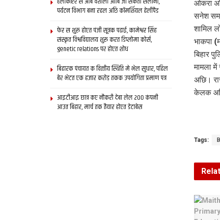
हेलीकॉप्टर स आब वैशाली आबि जा सकता सैलानी,
ओकरा ओ ए
पर्यटन विभाग बना रहल अछि कॉमर्शियल हेलीपैड
सनेश समा
शामिल लो
फेर स शुरू होएत पंजी सूत्रक पढाई, कामेश्वर सिंह
संस्कृत विश्वविद्यालय शुरू करत डिप्लोमा कोर्स,
भाकपा (
genetic relations पर होएत शोध
बिहार पु
मामला मे
बिहारक पंचायत क वित्‍तीय स्थिति मे भेल सुधार, पहिल
बेर भेटत एक हजार करोड़ तकक उपयोगिता प्रमाण पत्र
अछि। राज
केलक अछ
आइटीआइ छात्र कए नौकरी देबा लेल 200 कंपनी
आउत बिहार, मार्च तक तैयार होएत डेटाबेस
Tags:
B
Rela