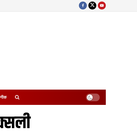
नीक
क्सली