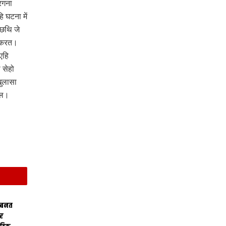
रगना
 घटना में
छथि जे
त करत।
एहि
 सेहो
ुलासा
छल।
 बनत
ोर