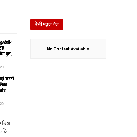
बेसी पढ़ल गेल
उद्देशीय
ेटिक
No Content Available
िंग पुल,
20
ढ़ाई करती
ालिका
तीह
20
खगडिय़ा
 अछि