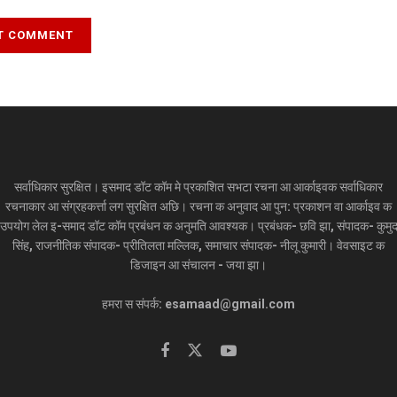
सर्वाधिकार सुरक्षित। इसमाद डॉट कॉम मे प्रकाशित सभटा रचना आ आर्काइवक सर्वाधिकार
रचनाकार आ संग्रहकर्त्ता लग सुरक्षित अछि। रचना क अनुवाद आ पुन: प्रकाशन वा आर्काइव क
उपयोग लेल इ-समाद डॉट कॉम प्रबंधन क अनुमति आवश्यक। प्रबंधक- छवि झा, संपादक- कुमु
सिंह, राजनीतिक संपादक- प्रीतिलता मल्लिक, समाचार संपादक- नीलू कुमारी। वेवसाइट क
डिजाइन आ संचालन - जया झा।
हमरा स संपर्क: esamaad@gmail.com