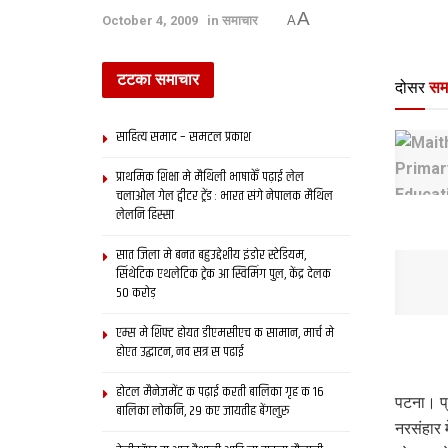
A
October 4, 2009
in
समाचार
A
टटका समाचार
दोसर
सम
साहित्य समाद – समटल प्रकाश
प्राथमिक शि‍क्षा मे मैथि‍ली भाषाकेँ पढ़ाई लेल
चलाओल गेल ट्वीटर ट्रेंड : भारत संगे नेपालक मैथिल
लेलनि हिस्सा
सात जिला मे बनत बहुउद्देशीय इंडोर स्‍टेडि‍यम,
सिंथेटिक एथलेटिक ट्रेक आ स्विमिंग पुल, केंद्र देलक
50 करोड़
एम्स मे शिफ्ट होयत डीएमसीएच क सामान, मार्च मे
होएत उद्घाटन, नव सत्र स पढाई
होटल मैनेजमेंट क पढ़ाई करती बालिका गृह क 16
पटना। प्
बालिका लोकनि, 29 कए जायतीह बेंगलुरु
नरसंहार 