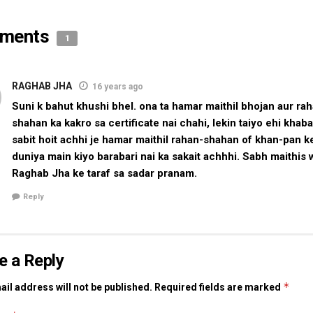
ments
1
RAGHAB JHA
16 years ago
Suni k bahut khushi bhel. ona ta hamar maithil bhojan aur ra
shahan ka kakro sa certificate nai chahi, lekin taiyo ehi khaba
sabit hoit achhi je hamar maithil rahan-shahan of khan-pan k
duniya main kiyo barabari nai ka sakait achhhi. Sabh maithis 
Raghab Jha ke taraf sa sadar pranam.
Reply
e a Reply
*
il address will not be published.
Required fields are marked