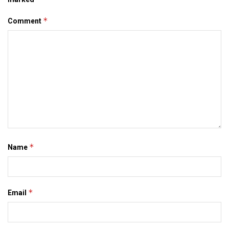
*
Comment
Tags:
Bihar
darbhanga
*
Name
*
Email