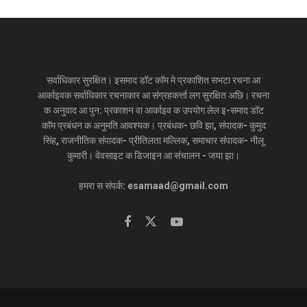
सर्वाधिकार सुरक्षित। इसमाद डॉट कॉम मे प्रकाशित सभटा रचना आ
आर्काइवक सर्वाधिकार रचनाकार आ संग्रहकर्त्ता लग सुरक्षित अछि। रचना
क अनुवाद आ पुन: प्रकाशन वा आर्काइव क उपयोग लेल इ-समाद डॉट
कॉम प्रबंधन क अनुमति आवश्यक। प्रबंधक- छवि झा, संपादक- कुमुद
सिंह, राजनीतिक संपादक- प्रीतिलता मल्लिक, समाचार संपादक- नीलू
कुमारी। वेवसाइट क डिजाइन आ संचालन - जया झा।
हमरा स संपर्क: esamaad@gmail.com