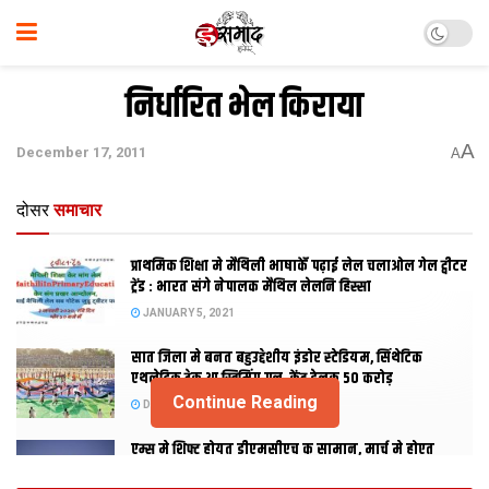
निर्धारित भेल किराया
A
December 17, 2011
A
दोसर
समाचार
प्राथमिक शि‍क्षा मे मैथि‍ली भाषाकेँ पढ़ाई लेल चलाओल गेल ट्वीटर
ट्रेंड : भारत संगे नेपालक मैथिल लेलनि हिस्सा
JANUARY 5, 2021
सात जिला मे बनत बहुउद्देशीय इंडोर स्‍टेडि‍यम, सिंथेटिक
एथलेटिक ट्रेक आ स्विमिंग पुल, केंद्र देलक 50 करोड़
Continue Reading
DECEMBER 26, 2020
एम्स मे शिफ्ट होयत डीएमसीएच क सामान, मार्च मे होएत
उद्घाटन, नव सत्र स पढाई