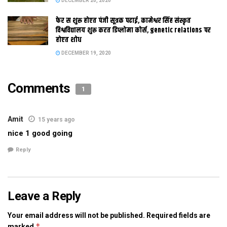
DECEMBER 20, 2020
कादिराबाद – बेंता/ लहेरियासराय 10
फेर स शुरू होएत पंजी सूत्रक पढाई, कामेश्वर सिंह संस्कृत
रेलवे स्टेशन- दोनार 3
विश्वविद्यालय शुरू करत डिप्लोमा कोर्स, genetic relations पर
रेलवे स्टेशन- अललपट्टी 5
होएत शोध
रेलवे स्टेशन- बेंता/लहेरियासराय 7
DECEMBER 19, 2020
दोनार – अललपट्टी 3
दोनार बेंता/ लहेरियासराय 5
Comments
राजकुमारगंज – रेलवे स्टेशन 3
1
राजकुमारगंज – दोनार/अललपट्टी 5
राजकुमारगंज बेंता/ लहेरियासराय 7
Amit
15 years ago
राजकुमारगंज – सुरहाचट्टी 14
nice 1 good going
राजकुमारगंज – बहेड़ी 22
Reply
सिमरी – कादिराबाद 7
सिमरी – स्टेशन/ दोनार 10
सिमरी – अललपट्टी 12
Leave a Reply
सिमरी -बेंता/ल. सराय 15
सिमरी – सुरहाचट्टी 20
Your email address will not be published.
Required fields are
*
marked