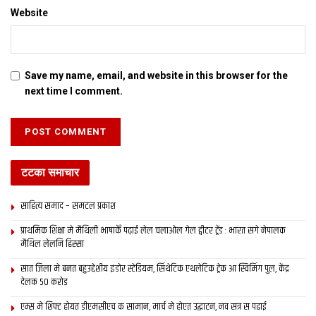
Website
Save my name, email, and website in this browser for the
next time I comment.
टटका समाचार
साहित्य समाद – समटल प्रकाश
प्राथमिक शि‍क्षा मे मैथि‍ली भाषाकेँ पढ़ाई लेल चलाओल गेल ट्वीटर ट्रेंड : भारत संगे नेपालक
मैथिल लेलनि हिस्सा
सात जिला मे बनत बहुउद्देशीय इंडोर स्‍टेडि‍यम, सिंथेटिक एथलेटिक ट्रेक आ स्विमिंग पुल, केंद्र
देलक 50 करोड़
एम्स मे शिफ्ट होयत डीएमसीएच क सामान, मार्च मे होएत उद्घाटन, नव सत्र स पढाई