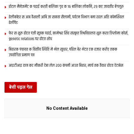
होटल मैनेजमेंट क पढ़ाई करती बालिका गृह क 16 बालिका लोकनि, 29 कए जायतीह बेंगलुरु
हेलीकॉप्टर स आब वैशाली आबि जा सकता सैलानी, पर्यटन विभाग बना रहल अछि कॉमर्शियल
हेलीपैड
फेर स शुरू होएत पंजी सूत्रक पढाई, कामेश्वर सिंह संस्कृत विश्वविद्यालय शुरू करत डिप्लोमा कोर्स,
genetic relations पर होएत शोध
बिहारक पंचायत क वित्‍तीय स्थिति मे भेल सुधार, पहिल बेर भेटत एक हजार करोड़ तकक
उपयोगिता प्रमाण पत्र
आइटीआइ छात्र कए नौकरी देबा लेल 200 कंपनी आउत बिहार, मार्च तक तैयार होएत डेटाबेस
बेसी पढ़ल गेल
No Content Available