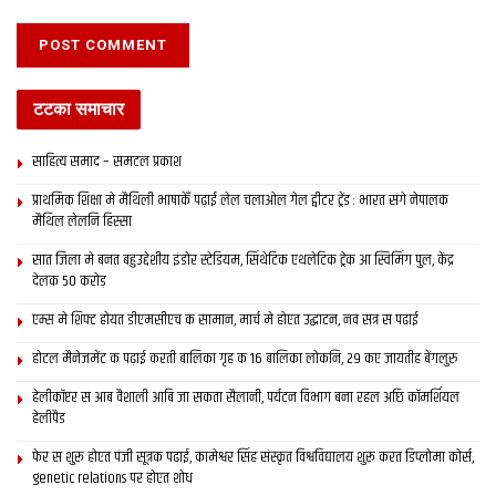
टटका समाचार
साहित्य समाद – समटल प्रकाश
प्राथमिक शि‍क्षा मे मैथि‍ली भाषाकेँ पढ़ाई लेल चलाओल गेल ट्वीटर ट्रेंड : भारत संगे नेपालक
मैथिल लेलनि हिस्सा
सात जिला मे बनत बहुउद्देशीय इंडोर स्‍टेडि‍यम, सिंथेटिक एथलेटिक ट्रेक आ स्विमिंग पुल, केंद्र
देलक 50 करोड़
एम्स मे शिफ्ट होयत डीएमसीएच क सामान, मार्च मे होएत उद्घाटन, नव सत्र स पढाई
होटल मैनेजमेंट क पढ़ाई करती बालिका गृह क 16 बालिका लोकनि, 29 कए जायतीह बेंगलुरु
हेलीकॉप्टर स आब वैशाली आबि जा सकता सैलानी, पर्यटन विभाग बना रहल अछि कॉमर्शियल
हेलीपैड
फेर स शुरू होएत पंजी सूत्रक पढाई, कामेश्वर सिंह संस्कृत विश्वविद्यालय शुरू करत डिप्लोमा कोर्स,
genetic relations पर होएत शोध