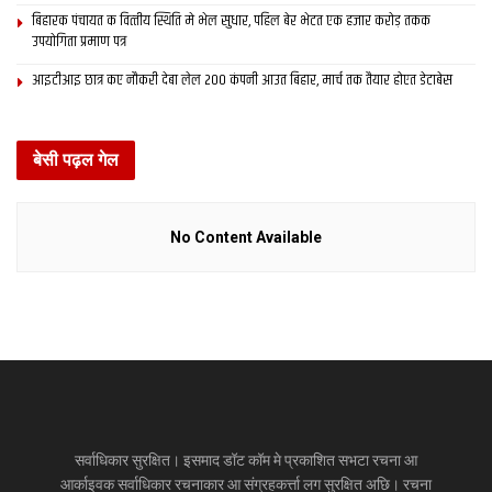
बिहारक पंचायत क वित्‍तीय स्थिति मे भेल सुधार, पहिल बेर भेटत एक हजार करोड़ तकक
उपयोगिता प्रमाण पत्र
आइटीआइ छात्र कए नौकरी देबा लेल 200 कंपनी आउत बिहार, मार्च तक तैयार होएत डेटाबेस
बेसी पढ़ल गेल
No Content Available
सर्वाधिकार सुरक्षित। इसमाद डॉट कॉम मे प्रकाशित सभटा रचना आ
आर्काइवक सर्वाधिकार रचनाकार आ संग्रहकर्त्ता लग सुरक्षित अछि। रचना