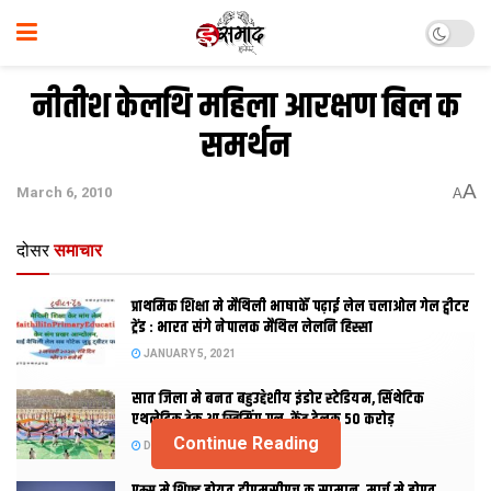
नीतीश केलथि महिला आरक्षण बिल क
समर्थन
A
March 6, 2010
A
दोसर
समाचार
प्राथमिक शि‍क्षा मे मैथि‍ली भाषाकेँ पढ़ाई लेल चलाओल गेल ट्वीटर
ट्रेंड : भारत संगे नेपालक मैथिल लेलनि हिस्सा
JANUARY 5, 2021
सात जिला मे बनत बहुउद्देशीय इंडोर स्‍टेडि‍यम, सिंथेटिक
एथलेटिक ट्रेक आ स्विमिंग पुल, केंद्र देलक 50 करोड़
Continue Reading
DECEMBER 26, 2020