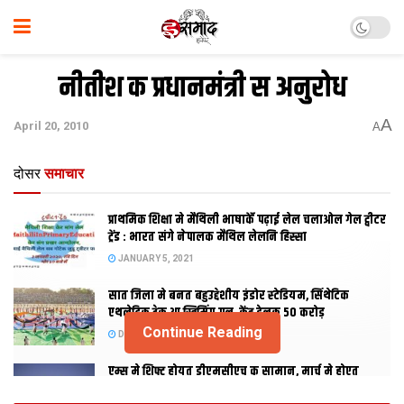
नीतीश क प्रधानमंत्री स अनुरोध
A
April 20, 2010
A
दोसर
समाचार
प्राथमिक शि‍क्षा मे मैथि‍ली भाषाकेँ पढ़ाई लेल चलाओल गेल ट्वीटर
ट्रेंड : भारत संगे नेपालक मैथिल लेलनि हिस्सा
JANUARY 5, 2021
सात जिला मे बनत बहुउद्देशीय इंडोर स्‍टेडि‍यम, सिंथेटिक
एथलेटिक ट्रेक आ स्विमिंग पुल, केंद्र देलक 50 करोड़
Continue Reading
DECEMBER 26, 2020
एम्स मे शिफ्ट होयत डीएमसीएच क सामान, मार्च मे होएत
उद्घाटन, नव सत्र स पढाई