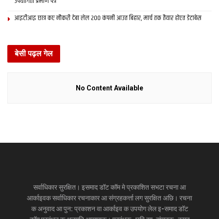
उपयोगिता प्रमाण पत्र
आइटीआइ छात्र कए नौकरी देबा लेल 200 कंपनी आउत बिहार, मार्च तक तैयार होएत डेटाबेस
बेसी पढ़ल गेल
No Content Available
सर्वाधिकार सुरक्षित। इसमाद डॉट कॉम मे प्रकाशित सभटा रचना आ
आर्काइवक सर्वाधिकार रचनाकार आ संग्रहकर्त्ता लग सुरक्षित अछि। रचना
क अनुवाद आ पुन: प्रकाशन वा आर्काइव क उपयोग लेल इ-समाद डॉट