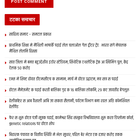
टटका समाचार
साहित्य समाद – समटल प्रकाश
प्राथमिक शि‍क्षा मे मैथि‍ली भाषाकेँ पढ़ाई लेल चलाओल गेल ट्वीटर ट्रेंड : भारत संगे नेपालक
मैथिल लेलनि हिस्सा
सात जिला मे बनत बहुउद्देशीय इंडोर स्‍टेडि‍यम, सिंथेटिक एथलेटिक ट्रेक आ स्विमिंग पुल, केंद्र
देलक 50 करोड़
एम्स मे शिफ्ट होयत डीएमसीएच क सामान, मार्च मे होएत उद्घाटन, नव सत्र स पढाई
होटल मैनेजमेंट क पढ़ाई करती बालिका गृह क 16 बालिका लोकनि, 29 कए जायतीह बेंगलुरु
हेलीकॉप्टर स आब वैशाली आबि जा सकता सैलानी, पर्यटन विभाग बना रहल अछि कॉमर्शियल
हेलीपैड
फेर स शुरू होएत पंजी सूत्रक पढाई, कामेश्वर सिंह संस्कृत विश्वविद्यालय शुरू करत डिप्लोमा कोर्स,
genetic relations पर होएत शोध
बिहारक पंचायत क वित्‍तीय स्थिति मे भेल सुधार, पहिल बेर भेटत एक हजार करोड़ तकक