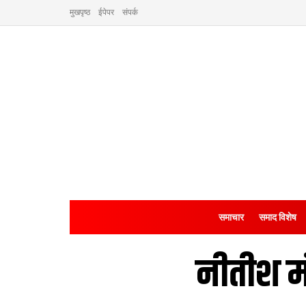
मुखपृष्ठ
ईपेपर
संपर्क
समाचार
समाद विशेष
नीतीश म