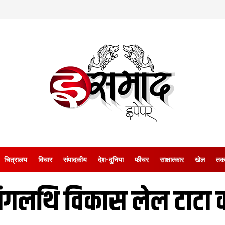
चित्रालय
विचार
संपादकीय
देश-दुनिया
फीचर
साक्षात्‍कार
खेल
तक
ंगलथि विकास लेल टाटा