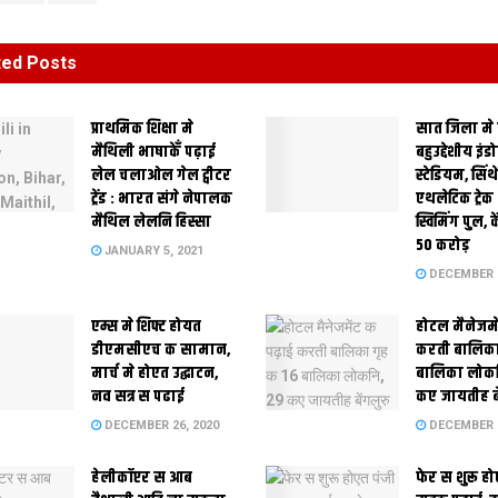
ted
Posts
प्राथमिक शि‍क्षा मे
सात जिला मे
मैथि‍ली भाषाकेँ पढ़ाई
बहुउद्देशीय इंड
लेल चलाओल गेल ट्वीटर
स्‍टेडि‍यम, सिं
ट्रेंड : भारत संगे नेपालक
एथलेटिक ट्रे
मैथिल लेलनि हिस्सा
स्विमिंग पुल, क
50 करोड़
JANUARY 5, 2021
DECEMBER 2
एम्स मे शिफ्ट होयत
होटल मैनेजमे
डीएमसीएच क सामान,
करती बालिका
मार्च मे होएत उद्घाटन,
बालिका लोकन
नव सत्र स पढाई
कए जायतीह बे
DECEMBER 26, 2020
DECEMBER 2
हेलीकॉप्टर स आब
फेर स शुरू हो