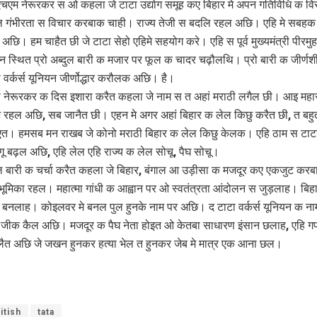
चएम नेरूरकर स ओ कहला जे टाटा उद्योग समूह कए बिहार मे अपन गतिविधि क विस
ल गंभीरता स विचार करबाक चाही। राज्य तेजी स बदलि रहल अछि। एहि मे सबह
अछि। हम चाहैत छी जे टाटा सेहो एहिमे सहयोग करे। एहि स पूर्व मुख्यमंत्री पीरमुह
ान स्थित प्रो अब्दुल बारी क मजार पर फूल क चादर चढ़ौलथि। प्रो बारी क जीर्णशी
 वर्कर्स यूनियन जीर्णोद्धार करौलक अछि। है।
्री नेरूरकर क दिस इशारा करैत कहला जे नाम स त अहां मराठी लगैल छी। आइ महाराष
भ रहल अछि, सब जानैत छी। एहन मे अगर अहां बिहार क लेल किछु करैत छी, त बह
एत। हमसब मन राखब जे कोनो मराठी बिहार क लेल किछु केलक। एहि ठाम स टाटा
ू बढ़ल अछि, एहि लेल एहि राज्य क लेल सोचू, पैघ सोचू।
दुल बारी क चर्चा करैत कहला जे बिहार, बंगाल आ उड़ीसा क मजदूर कए एकजुट करबा
ण भूमिका रहल। महात्मा गांधी क आह्वान पर ओ स्वतंत्रता आंदोलन स जुड़लाह। बिहा
ष बनलाह। कोइलवर मे बनल पुल हुनके नाम पर अछि। द टाटा वर्कर्स यूनियन क 
ी जीक कैल अछि। मजदूर क पैघ नेता होइत ओ केतबा साधारण इंसान छलाह, एहि ग
ैत अछि जे जखन हुनकर हत्या भेल त हुनकर जेब मे मात्र एक आना छल।
itish
tata