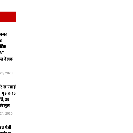
 बनत
ोर
थेटिक
क आ
ेंद्र देलक
6, 2020
ंट क पढ़ाई
 गृह क 16
ि, 29
ंगलुरु
4, 2020
एत पंजी