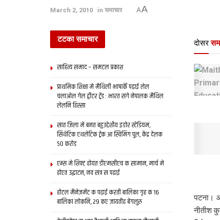
A
March 2, 2010
in
समाचार
A
टटका समाचार
दोसर
सम
साहित्य समाद – समटल प्रकाश
प्राथमिक शि‍क्षा मे मैथि‍ली भाषाकेँ पढ़ाई लेल
चलाओल गेल ट्वीटर ट्रेंड : भारत संगे नेपालक मैथिल
लेलनि हिस्सा
सात जिला मे बनत बहुउद्देशीय इंडोर स्‍टेडि‍यम,
सिंथेटिक एथलेटिक ट्रेक आ स्विमिंग पुल, केंद्र देलक
50 करोड़
एम्स मे शिफ्ट होयत डीएमसीएच क सामान, मार्च मे
होएत उद्घाटन, नव सत्र स पढाई
होटल मैनेजमेंट क पढ़ाई करती बालिका गृह क 16
पटना। अव
बालिका लोकनि, 29 कए जायतीह बेंगलुरु
नीतीश कु