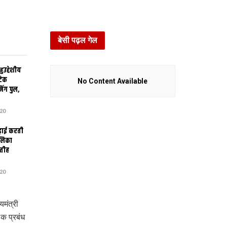
बेसी पढ़ल गेल
उद्देशीय
ेटिक
No Content Available
िंग पुल,
20
ढ़ाई करती
ालिका
तीह
20
मंत्री
क प्रबंध