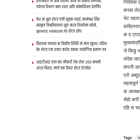
हेलीकॉप्टर स आब वैशाली आबि जा सकता सैलानी,
निदेशक ए
पर्यटन विभाग बना रहल अछि कॉमर्शियल हेलीपैड
करबा ले
भेट रहला 
फेर स शुरू होएत पंजी सूत्रक पढाई, कामेश्वर सिंह
संस्कृत विश्वविद्यालय शुरू करत डिप्लोमा कोर्स,
कब्रिस्त
genetic relations पर होएत शोध
क द टाटा
मुख्यमंत
बिहारक पंचायत क वित्‍तीय स्थिति मे भेल सुधार, पहिल
बेर भेटत एक हजार करोड़ तकक उपयोगिता प्रमाण पत्र
जे किछु 
संदेश जा
आइटीआइ छात्र कए नौकरी देबा लेल 200 कंपनी
कंपनी आग
आउत बिहार, मार्च तक तैयार होएत डेटाबेस
प्रो अब्
महत्वपूर्
क अध्यक्
सेहो बार
एहि स चल
Tags:
n