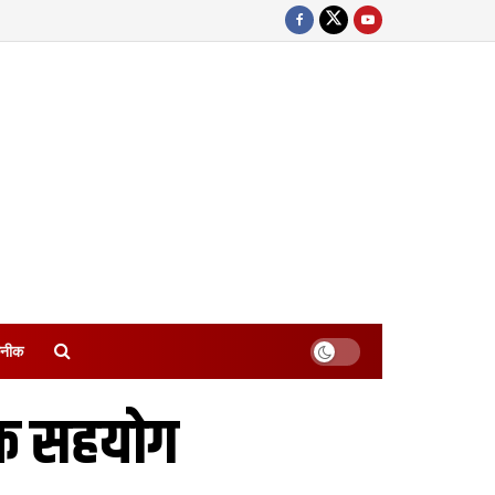
नीक
 क सहयोग