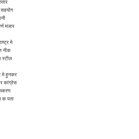
्तार
क सहयोग
ानी
र्ण मजार
्ट्र मे
ुत नीक
 स्टील
 मे हुनकर
र कांग्रेस
नामकरण
प क पता