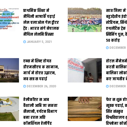
प्राथमिक शि‍क्षा मे
सात जिला मे
मैथि‍ली भाषाकेँ पढ़ाई
बहुउद्देशीय इंड
लेल चलाओल गेल ट्वीटर
स्‍टेडि‍यम, सिं
ट्रेंड : भारत संगे नेपालक
एथलेटिक ट्रे
मैथिल लेलनि हिस्सा
स्विमिंग पुल, क
50 करोड़
JANUARY 5, 2021
DECEMBER 2
एम्स मे शिफ्ट होयत
होटल मैनेजमे
डीएमसीएच क सामान,
करती बालिका
मार्च मे होएत उद्घाटन,
बालिका लोकन
नव सत्र स पढाई
कए जायतीह बे
DECEMBER 26, 2020
DECEMBER 2
हेलीकॉप्टर स आब
फेर स शुरू हो
वैशाली आबि जा सकता
सूत्रक पढाई, क
सैलानी, पर्यटन विभाग
सिंह संस्कृत
बना रहल अछि
विश्वविद्यालय
कॉमर्शियल हेलीपैड
डिप्लोमा कोर्स