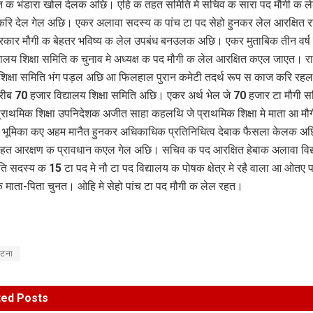
ि क भंडारा खोल देलक अछि। एहि क तहत समिति मे सचिव क सारा पद मौगी क ल
करि देल गेल अछि। एकर अलावा सदस्य क पांच टा पद सेहो हुनकर लेल आरक्षित 
ार मौगी क बेहतर भविष्य क लेल उपबंध बनउलक अछि। एकर मुताबिक तीन वर्ष ब
्यालय शिक्षा समिति क चुनाव मे अध्यक्ष क पद मौगी क लेल आरक्षित कएल जाएत। राज
 शिक्षा समिति भंग पड़ल अछि आ फिलहाल पुरान कमेटी तदर्थ रूप स काज करि र
करीब 70 हजार विद्यालय शिक्षा समिति अछि। एकर अर्थ भेल जे 70 हजार टा मौगी 
राथमिक शिक्षा उपनिदेशक अजीत साहा कहलथि जे प्राथमिक शिक्षा मे माता आ मौ
 भूमिका कए अहम मानैत हुनकर अधिकाधिक प्रतिनिधित्व देबाक फैसला केलक अ
हत आरक्षण क प्रावधान कएल गेल अछि। सचिव क पद आरक्षित हेबाक अलावा विद
ति सदस्य क 15 टा पद मे नौ टा पद विद्यालय क पोषक क्षेत्र मे रहै वाला आ ओतए पढ
थी क माता-पिता चुनत। ओहि मे सेहो पांच टा पद मौगी क लेल रहत।
टना
ted
Posts