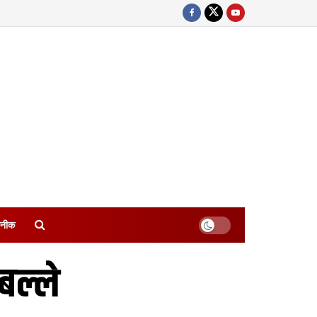
नीक
बल्ले