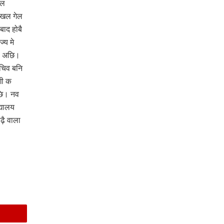
ेल
रखल गेल
ाद होबै
्य मे
हल अछि।
सचिव बनि
गी क
छि। नव
्यालय
़ै वाला