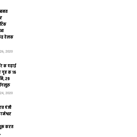
 बनत
ोर
थेटिक
क आ
ेंद्र देलक
6, 2020
ंट क पढ़ाई
 गृह क 16
ि, 29
ंगलुरु
4, 2020
एत पंजी
ामेश्वर
 शुरू करत
,