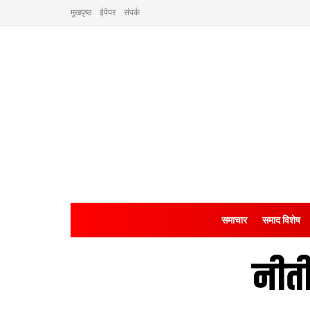
मुखपृष्ठ
ईपेपर
संपर्क
समाचार
समाद विशेष
नीती