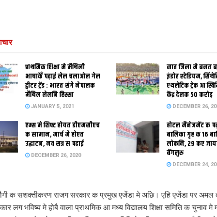
ाचार
प्राथमिक शि‍क्षा मे मैथि‍ली
सात जिला मे बनत बहु
भाषाकेँ पढ़ाई लेल चलाओल गेल
इंडोर स्‍टेडि‍यम, सिंथ
ट्वीटर ट्रेंड : भारत संगे नेपालक
एथलेटिक ट्रेक आ स्विम
मैथिल लेलनि हिस्सा
केंद्र देलक 50 करोड़
JANUARY 5, 2021
DECEMBER 26, 20
एम्स मे शिफ्ट होयत डीएमसीएच
होटल मैनेजमेंट क प
क सामान, मार्च मे होएत
बालिका गृह क 16 ब
उद्घाटन, नव सत्र स पढाई
लोकनि, 29 कए जाय
बेंगलुरु
DECEMBER 26, 2020
DECEMBER 24, 20
गी क सशक्तीकरण राजग सरकार क प्रमुख एजेंडा मे अछि। एहि एजेंडा पर अमल
कार लग भविष्य मे होबै वाला प्राथमिक आ मध्य विद्यालय शिक्षा समिति क चुनाव मे 