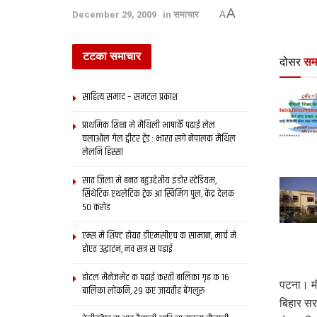
A
December 29, 2009
in
समाचार
A
टटका समाचार
दोसर
सम
साहित्य समाद – समटल प्रकाश
प्राथमिक शि‍क्षा मे मैथि‍ली भाषाकेँ पढ़ाई लेल
चलाओल गेल ट्वीटर ट्रेंड : भारत संगे नेपालक मैथिल
लेलनि हिस्सा
सात जिला मे बनत बहुउद्देशीय इंडोर स्‍टेडि‍यम,
सिंथेटिक एथलेटिक ट्रेक आ स्विमिंग पुल, केंद्र देलक
50 करोड़
एम्स मे शिफ्ट होयत डीएमसीएच क सामान, मार्च मे
होएत उद्घाटन, नव सत्र स पढाई
होटल मैनेजमेंट क पढ़ाई करती बालिका गृह क 16
पटना। मौ
बालिका लोकनि, 29 कए जायतीह बेंगलुरु
बिहार सर