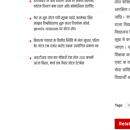
हेलीकॉप्टर स आब वैशाली आबि जा सकता सैलानी,
लेल शक्त
पर्यटन विभाग बना रहल अछि कॉमर्शियल हेलीपैड
आरक्षित 
अछि। सरक
फेर स शुरू होएत पंजी सूत्रक पढाई, कामेश्वर सिंह
संस्कृत विश्वविद्यालय शुरू करत डिप्लोमा कोर्स,
वाला विद
genetic relations पर होएत शोध
विद्यालय
सूबा मे 
बिहारक पंचायत क वित्‍तीय स्थिति मे भेल सुधार, पहिल
बेर भेटत एक हजार करोड़ तकक उपयोगिता प्रमाण पत्र
जाएत। प्
शिक्षक क
आइटीआइ छात्र कए नौकरी देबा लेल 200 कंपनी
एक्ट क त
आउत बिहार, मार्च तक तैयार होएत डेटाबेस
सेवा समि
विद्यार्
Tags:
प
Rela