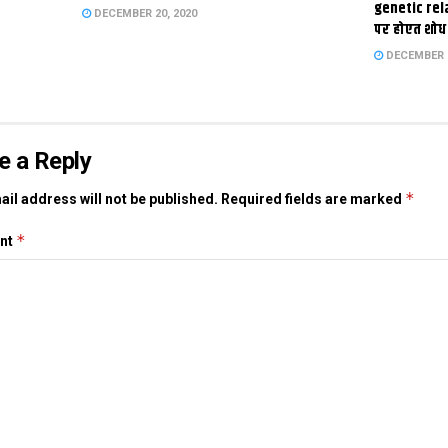
genetic rel
DECEMBER 20, 2020
पर होएत शोध
DECEMBER 1
e a Reply
*
il address will not be published.
Required fields are marked
*
nt