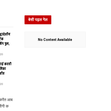
बेसी पढ़ल गेल
उद्देशीय
ेटिक
No Content Available
िंग पुल,
20
ढ़ाई करती
ालिका
तीह
20
 करैत आब
मौगी क