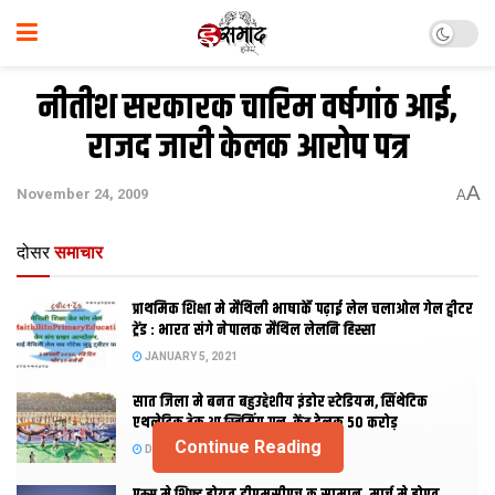
नीतीश सरकारक चारिम वर्षगांठ आई,
राजद जारी केलक आरोप पत्र
A
November 24, 2009
A
दोसर
समाचार
प्राथमिक शि‍क्षा मे मैथि‍ली भाषाकेँ पढ़ाई लेल चलाओल गेल ट्वीटर
ट्रेंड : भारत संगे नेपालक मैथिल लेलनि हिस्सा
JANUARY 5, 2021
सात जिला मे बनत बहुउद्देशीय इंडोर स्‍टेडि‍यम, सिंथेटिक
एथलेटिक ट्रेक आ स्विमिंग पुल, केंद्र देलक 50 करोड़
Continue Reading
DECEMBER 26, 2020