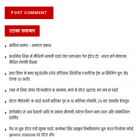
टटका समाचार
साहित्य समाद – समटल प्रकाश
प्राथमिक शि‍क्षा मे मैथि‍ली भाषाकेँ पढ़ाई लेल चलाओल गेल ट्वीटर ट्रेंड : भारत संगे नेपालक
मैथिल लेलनि हिस्सा
सात जिला मे बनत बहुउद्देशीय इंडोर स्‍टेडि‍यम, सिंथेटिक एथलेटिक ट्रेक आ स्विमिंग पुल, केंद्र
देलक 50 करोड़
एम्स मे शिफ्ट होयत डीएमसीएच क सामान, मार्च मे होएत उद्घाटन, नव सत्र स पढाई
होटल मैनेजमेंट क पढ़ाई करती बालिका गृह क 16 बालिका लोकनि, 29 कए जायतीह बेंगलुरु
हेलीकॉप्टर स आब वैशाली आबि जा सकता सैलानी, पर्यटन विभाग बना रहल अछि कॉमर्शियल
हेलीपैड
फेर स शुरू होएत पंजी सूत्रक पढाई, कामेश्वर सिंह संस्कृत विश्वविद्यालय शुरू करत डिप्लोमा कोर्स,
genetic relations पर होएत शोध