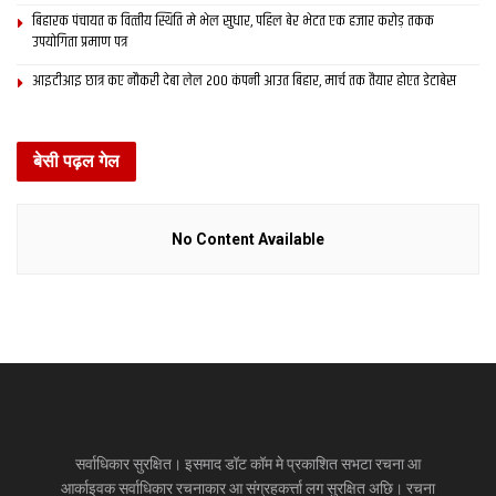
बिहारक पंचायत क वित्‍तीय स्थिति मे भेल सुधार, पहिल बेर भेटत एक हजार करोड़ तकक
उपयोगिता प्रमाण पत्र
आइटीआइ छात्र कए नौकरी देबा लेल 200 कंपनी आउत बिहार, मार्च तक तैयार होएत डेटाबेस
बेसी पढ़ल गेल
No Content Available
सर्वाधिकार सुरक्षित। इसमाद डॉट कॉम मे प्रकाशित सभटा रचना आ
आर्काइवक सर्वाधिकार रचनाकार आ संग्रहकर्त्ता लग सुरक्षित अछि। रचना