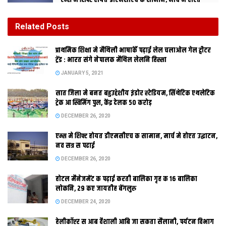
एम्स मे शिफ्ट होयत डीएमसीएच क सामान, मार्च मे होएत
उद्घाटन, नव सत्र स पढाई
DECEMBER 26, 2020
Related
Posts
होटल मैनेजमेंट क पढ़ाई करती बालिका गृह क 16 बालिका
प्राथमिक शि‍क्षा मे मैथि‍ली भाषाकेँ पढ़ाई लेल चलाओल गेल ट्वीटर
लोकनि, 29 कए जायतीह बेंगलुरु
ट्रेंड : भारत संगे नेपालक मैथिल लेलनि हिस्सा
DECEMBER 24, 2020
JANUARY 5, 2021
सात जिला मे बनत बहुउद्देशीय इंडोर स्‍टेडि‍यम, सिंथेटिक एथलेटिक
ट्रेक आ स्विमिंग पुल, केंद्र देलक 50 करोड़
DECEMBER 26, 2020
एम्स मे शिफ्ट होयत डीएमसीएच क सामान, मार्च मे होएत उद्घाटन,
नव सत्र स पढाई
DECEMBER 26, 2020
होटल मैनेजमेंट क पढ़ाई करती बालिका गृह क 16 बालिका
पटना। बिहार मे राजग क शासन क चारि वर्ष पूरा भ गेल। मंगल दिन एहि
लोकनि, 29 कए जायतीह बेंगलुरु
सरकारक चारिम वर्षगांठ पर सरकारी कार्यक्रम निर्धारित अछि, मुदा वर्षगांठक
DECEMBER 24, 2020
पूर्व संध्या पर मुख्य विपक्षी दल राजद सरकार क खिलाफ एकटा आरोप पत्र
हेलीकॉप्टर स आब वैशाली आबि जा सकता सैलानी, पर्यटन विभाग
जारी केलक। आरोप पत्र मे नीतीश सरकार कए जनता क अदालत मे