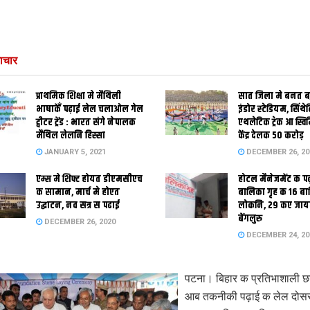
ाचार
प्राथमिक शि‍क्षा मे मैथि‍ली
सात जिला मे बनत बहु
भाषाकेँ पढ़ाई लेल चलाओल गेल
इंडोर स्‍टेडि‍यम, सिंथ
ट्वीटर ट्रेंड : भारत संगे नेपालक
एथलेटिक ट्रेक आ स्विम
मैथिल लेलनि हिस्सा
केंद्र देलक 50 करोड़
JANUARY 5, 2021
DECEMBER 26, 20
एम्स मे शिफ्ट होयत डीएमसीएच
होटल मैनेजमेंट क प
क सामान, मार्च मे होएत
बालिका गृह क 16 ब
उद्घाटन, नव सत्र स पढाई
लोकनि, 29 कए जाय
बेंगलुरु
DECEMBER 26, 2020
DECEMBER 24, 20
पटना। बिहार क प्रतिभाशाली छ
आब तकनीकी पढ़ाई क लेल दोसर 