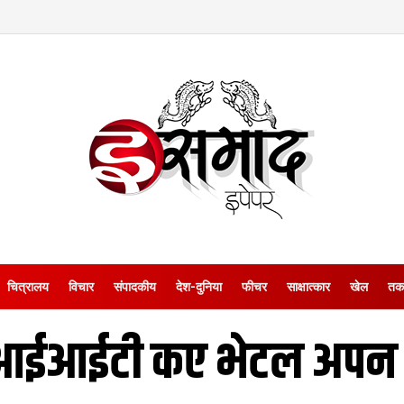
चित्रालय
विचार
संपादकीय
देश-दुनिया
फीचर
साक्षात्‍कार
खेल
तक
आईआईटी कए भेटल अपन