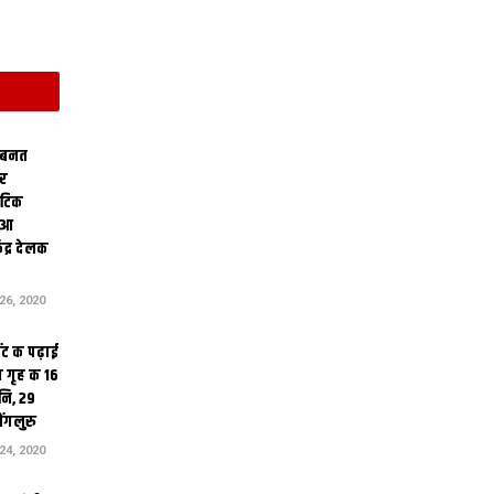
 बनत
ोर
थेटिक
क आ
ेंद्र देलक
6, 2020
ंट क पढ़ाई
 गृह क 16
ि, 29
ंगलुरु
4, 2020