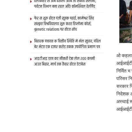
हेलीकॉप्टर स आब वैशाली आबि जा सकता सैलानी,
पर्यटन विभाग बना रहल अछि कॉमर्शियल हेलीपैड
फेर स शुरू होएत पंजी सूत्रक पढाई, कामेश्वर सिंह
संस्कृत विश्वविद्यालय शुरू करत डिप्लोमा कोर्स,
genetic relations पर होएत शोध
बिहारक पंचायत क वित्‍तीय स्थिति मे भेल सुधार, पहिल
बेर भेटत एक हजार करोड़ तकक उपयोगिता प्रमाण पत्र
ओ कहला 
आइटीआइ छात्र कए नौकरी देबा लेल 200 कंपनी
आईआईटी-
आउत बिहार, मार्च तक तैयार होएत डेटाबेस
निर्मित 
परिसर नि
सरकार प
निदेशक अ
अस्थाई र
आईआईटी 