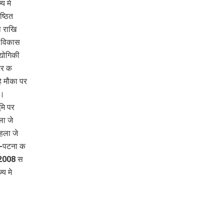
य मे
ष्ठित
 राखि
न विकास
्योगिकी
सर क
 मौका पर
ि।
मि पर
ा जे
हला जे
ी-पटना क
 2008 स
य मे