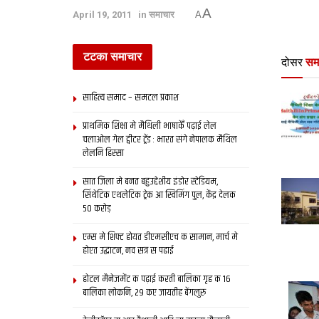
A
April 19, 2011
in
समाचार
A
टटका समाचार
दोसर
सम
साहित्य समाद – समटल प्रकाश
प्राथमिक शि‍क्षा मे मैथि‍ली भाषाकेँ पढ़ाई लेल
चलाओल गेल ट्वीटर ट्रेंड : भारत संगे नेपालक मैथिल
लेलनि हिस्सा
सात जिला मे बनत बहुउद्देशीय इंडोर स्‍टेडि‍यम,
सिंथेटिक एथलेटिक ट्रेक आ स्विमिंग पुल, केंद्र देलक
50 करोड़
एम्स मे शिफ्ट होयत डीएमसीएच क सामान, मार्च मे
होएत उद्घाटन, नव सत्र स पढाई
होटल मैनेजमेंट क पढ़ाई करती बालिका गृह क 16
बालिका लोकनि, 29 कए जायतीह बेंगलुरु