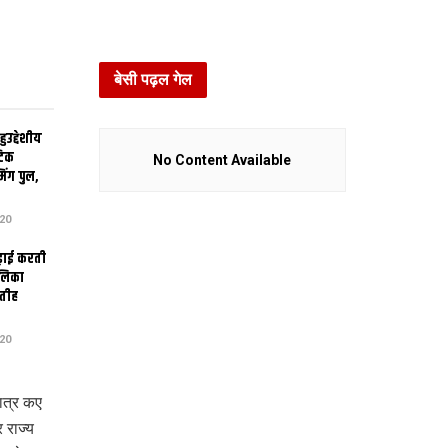
बेसी पढ़ल गेल
उद्देशीय
ेटिक
No Content Available
िंग पुल,
20
ढ़ाई करती
ालिका
तीह
20
ात्र कए
राज्‍य