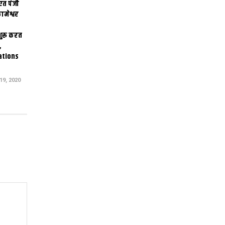
एत पंजी
ामेश्वर
 शुरू करत
,
ations
9, 2020