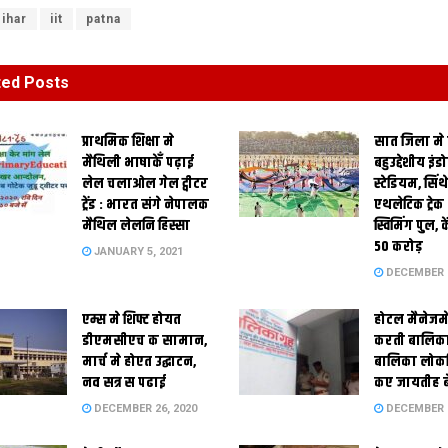
ihar
iit
patna
ted
Posts
प्राथमिक शि‍क्षा मे
सात जिला मे
मैथि‍ली भाषाकेँ पढ़ाई
बहुउद्देशीय इंड
लेल चलाओल गेल ट्वीटर
स्‍टेडि‍यम, सिं
ट्रेंड : भारत संगे नेपालक
एथलेटिक ट्रे
मैथिल लेलनि हिस्सा
स्विमिंग पुल, क
50 करोड़
JANUARY 5, 2021
DECEMBER 2
एम्स मे शिफ्ट होयत
होटल मैनेजमे
डीएमसीएच क सामान,
करती बालिका
मार्च मे होएत उद्घाटन,
बालिका लोकन
नव सत्र स पढाई
कए जायतीह बे
DECEMBER 26, 2020
DECEMBER 2