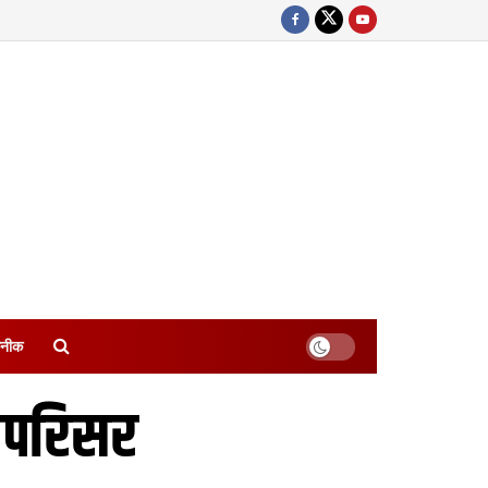
नीक
 परिसर