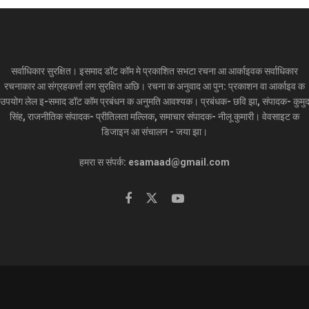
सर्वाधिकार सुरक्षित। इसमाद डॉट कॉम मे प्रकाशित सभटा रचना आ आर्काइवक सर्वाधिकार
रचनाकार आ संग्रहकर्त्ता लग सुरक्षित अछि। रचना क अनुवाद आ पुन: प्रकाशन वा आर्काइव क
उपयोग लेल इ-समाद डॉट कॉम प्रबंधन क अनुमति आवश्यक। प्रबंधक- छवि झा, संपादक- कुमु
सिंह, राजनीतिक संपादक- प्रीतिलता मल्लिक, समाचार संपादक- नीलू कुमारी। वेवसाइट क
डिजाइन आ संचालन - जया झा।
हमरा स संपर्क: esamaad@gmail.com