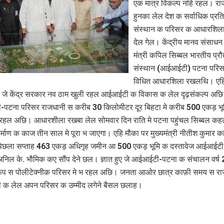
एक मात्र विकल्‍प नहि रहल। राज्
हुनका लेल देश क सर्वाधिक प्रति
संस्थान क परिसर क आधारशिला
देल गेल। केंद्रीय मानव संसाध
मंत्री कपिल सिब्बल भारतीय प्रौद
संस्थान (आईआईटी) पटना परि
विधित आधारशिला रखलथि। एहि
जे केंद्र सरकार नव ठाम खुली रहल आईआईटी क विकास क लेल दृढ़संकल्प अछ
पटना परिसर राजधानी स करीब 30 किलोमीटर दूर बिहटा मे करीब 500 एकड़ भू
भ रहल अछि। आधारशीला रखबा लेल सोमवार दिन राति मे पटना पहुंचल सिब्बल कहल
र्माण क काज तीन साल मे पूरा भ जाएगा। एहि मौका पर मुख्यमंत्री नीतीश कुमार क
िछला सप्ताह 463 एकड़ अधिगृह जमीन आ 500 एकड़ भूमि क दस्तावेज आईआईट
निल के. भौमिक कए सौंप देने छल। ज्ञात हुए जे आईआईटी-पटना क संचालन वर्ष
ूप स पोलीटेक्नीक परिसर मे भ रहल अछि। जनता आओर छात्र काफ़ी समय स राज्
क लेल अपन परिसर क उम्मीद लगेने बैसल छलाह।