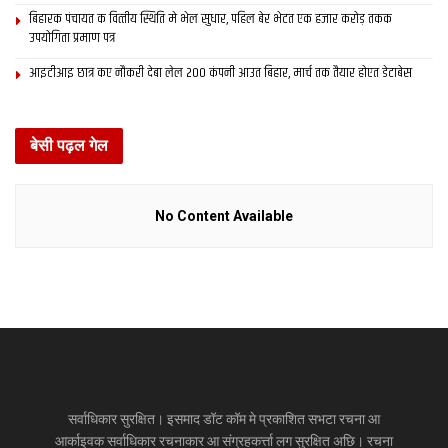
बिहारक पंचायत क वित्‍तीय स्थिति मे भेल सुधार, पहिल बेर भेटत एक हजार करोड़ तकक
उपयोगिता प्रमाण पत्र
आइटीआइ छात्र कए नौकरी देबा लेल 200 कंपनी आउत बिहार, मार्च तक तैयार होएत डेटाबेस
बेसी पढ़ल गेल
No Content Available
सर्वाधिकार सुरक्षित। इसमाद डॉट कॉम मे प्रकाशित सभटा रचना आ
आर्काइवक सर्वाधिकार रचनाकार आ संग्रहकर्त्ता लग सुरक्षित अछि। रचना