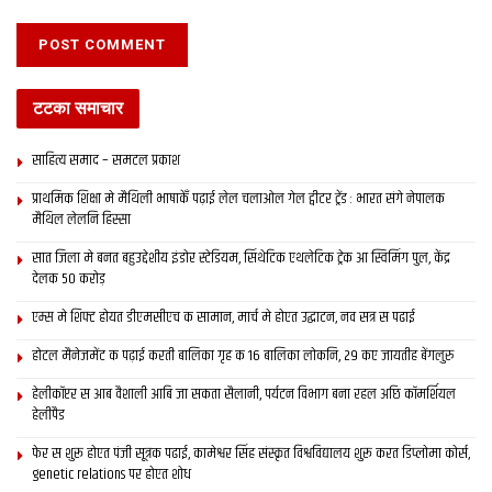
टटका समाचार
साहित्य समाद – समटल प्रकाश
प्राथमिक शि‍क्षा मे मैथि‍ली भाषाकेँ पढ़ाई लेल चलाओल गेल ट्वीटर ट्रेंड : भारत संगे नेपालक
मैथिल लेलनि हिस्सा
सात जिला मे बनत बहुउद्देशीय इंडोर स्‍टेडि‍यम, सिंथेटिक एथलेटिक ट्रेक आ स्विमिंग पुल, केंद्र
देलक 50 करोड़
एम्स मे शिफ्ट होयत डीएमसीएच क सामान, मार्च मे होएत उद्घाटन, नव सत्र स पढाई
होटल मैनेजमेंट क पढ़ाई करती बालिका गृह क 16 बालिका लोकनि, 29 कए जायतीह बेंगलुरु
हेलीकॉप्टर स आब वैशाली आबि जा सकता सैलानी, पर्यटन विभाग बना रहल अछि कॉमर्शियल
हेलीपैड
फेर स शुरू होएत पंजी सूत्रक पढाई, कामेश्वर सिंह संस्कृत विश्वविद्यालय शुरू करत डिप्लोमा कोर्स,
genetic relations पर होएत शोध