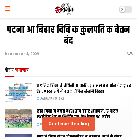
पटना आ बिहार विवि क कुलपति क वेतन
बंद
A
December 4, 2009
A
दोसर
समाचार
प्राथमिक शि‍क्षा मे मैथि‍ली भाषाकेँ पढ़ाई लेल चलाओल गेल ट्वीटर
ट्रेंड : भारत संगे नेपालक मैथिल लेलनि हिस्सा
JANUARY 5, 2021
सात जिला मे बनत बहुउद्देशीय इंडोर स्‍टेडि‍यम, सिंथेटिक
एथलेटिक ट्रेक आ स्विमिंग पुल, केंद्र देलक 50 करोड़
Continue Reading
DECEMBER 26, 2020