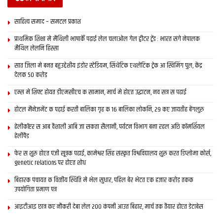
साहित्य समाद – समटल प्रकाश
प्राथमिक शि‍क्षा मे मैथि‍ली भाषाकेँ पढ़ाई लेल चलाओल गेल ट्वीटर ट्रेंड : भारत संगे नेपालक
मैथिल लेलनि हिस्सा
सात जिला मे बनत बहुउद्देशीय इंडोर स्‍टेडि‍यम, सिंथेटिक एथलेटिक ट्रेक आ स्विमिंग पुल, केंद्र
देलक 50 करोड़
एम्स मे शिफ्ट होयत डीएमसीएच क सामान, मार्च मे होएत उद्घाटन, नव सत्र स पढाई
होटल मैनेजमेंट क पढ़ाई करती बालिका गृह क 16 बालिका लोकनि, 29 कए जायतीह बेंगलुरु
हेलीकॉप्टर स आब वैशाली आबि जा सकता सैलानी, पर्यटन विभाग बना रहल अछि कॉमर्शियल
हेलीपैड
फेर स शुरू होएत पंजी सूत्रक पढाई, कामेश्वर सिंह संस्कृत विश्वविद्यालय शुरू करत डिप्लोमा कोर्स,
genetic relations पर होएत शोध
बिहारक पंचायत क वित्‍तीय स्थिति मे भेल सुधार, पहिल बेर भेटत एक हजार करोड़ तकक
उपयोगिता प्रमाण पत्र
आइटीआइ छात्र कए नौकरी देबा लेल 200 कंपनी आउत बिहार, मार्च तक तैयार होएत डेटाबेस