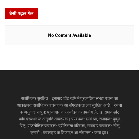
बेसी पढ़ल गेल
No Content Available
सर्वाधिकार सुरक्षित। इसमाद डॉट कॉम मे प्रकाशित सभटा रचना आ
आर्काइवक सर्वाधिकार रचनाकार आ संग्रहकर्त्ता लग सुरक्षित अछि। रचना
क अनुवाद आ पुन: प्रकाशन वा आर्काइव क उपयोग लेल इ-समाद डॉट
कॉम प्रबंधन क अनुमति आवश्यक। प्रबंधक- छवि झा, संपादक- कुमुद
सिंह, राजनीतिक संपादक- प्रीतिलता मल्लिक, समाचार संपादक- नीलू
कुमारी। वेवसाइट क डिजाइन आ संचालन - जया झा।