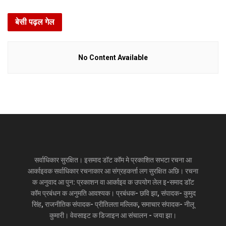
बेसी पढ़ल गेल
No Content Available
सर्वाधिकार सुरक्षित। इसमाद डॉट कॉम मे प्रकाशित सभटा रचना आ
आर्काइवक सर्वाधिकार रचनाकार आ संग्रहकर्त्ता लग सुरक्षित अछि। रचना
क अनुवाद आ पुन: प्रकाशन वा आर्काइव क उपयोग लेल इ-समाद डॉट
कॉम प्रबंधन क अनुमति आवश्यक। प्रबंधक- छवि झा, संपादक- कुमुद
सिंह, राजनीतिक संपादक- प्रीतिलता मल्लिक, समाचार संपादक- नीलू
कुमारी। वेवसाइट क डिजाइन आ संचालन - जया झा।