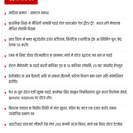
साहित्य समाद – समटल प्रकाश
प्राथमिक शि‍क्षा मे मैथि‍ली भाषाकेँ पढ़ाई लेल चलाओल गेल ट्वीटर ट्रेंड : भारत संगे नेपालक
मैथिल लेलनि हिस्सा
सात जिला मे बनत बहुउद्देशीय इंडोर स्‍टेडि‍यम, सिंथेटिक एथलेटिक ट्रेक आ स्विमिंग पुल, केंद्र
देलक 50 करोड़
एम्स मे शिफ्ट होयत डीएमसीएच क सामान, मार्च मे होएत उद्घाटन, नव सत्र स पढाई
होटल मैनेजमेंट क पढ़ाई करती बालिका गृह क 16 बालिका लोकनि, 29 कए जायतीह बेंगलुरु
हेलीकॉप्टर स आब वैशाली आबि जा सकता सैलानी, पर्यटन विभाग बना रहल अछि कॉमर्शियल
हेलीपैड
फेर स शुरू होएत पंजी सूत्रक पढाई, कामेश्वर सिंह संस्कृत विश्वविद्यालय शुरू करत डिप्लोमा कोर्स,
genetic relations पर होएत शोध
बिहारक पंचायत क वित्‍तीय स्थिति मे भेल सुधार, पहिल बेर भेटत एक हजार करोड़ तकक
उपयोगिता प्रमाण पत्र
आइटीआइ छात्र कए नौकरी देबा लेल 200 कंपनी आउत बिहार, मार्च तक तैयार होएत डेटाबेस