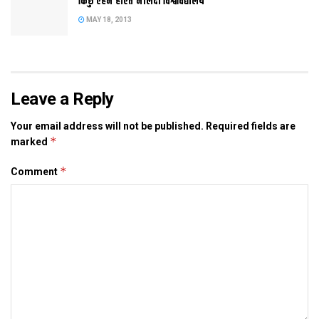
किछु एहन होएत नालंदा विश्वविद्यालय
करीब 12 लाख लोग आएल।
MAY 18, 2013
Tags:
पटना पुस्तक मेला
Leave a Reply
Your email address will not be published.
Required fields are
*
marked
*
Comment