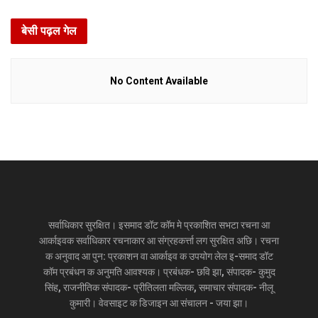
बेसी पढ़ल गेल
No Content Available
सर्वाधिकार सुरक्षित। इसमाद डॉट कॉम मे प्रकाशित सभटा रचना आ
आर्काइवक सर्वाधिकार रचनाकार आ संग्रहकर्त्ता लग सुरक्षित अछि। रचना
क अनुवाद आ पुन: प्रकाशन वा आर्काइव क उपयोग लेल इ-समाद डॉट
कॉम प्रबंधन क अनुमति आवश्यक। प्रबंधक- छवि झा, संपादक- कुमुद
सिंह, राजनीतिक संपादक- प्रीतिलता मल्लिक, समाचार संपादक- नीलू
कुमारी। वेवसाइट क डिजाइन आ संचालन - जया झा।