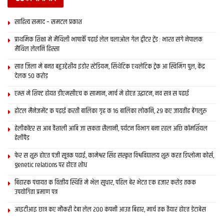
साहित्य समाद – समटल प्रकाश
प्राथमिक शि‍क्षा मे मैथि‍ली भाषाकेँ पढ़ाई लेल चलाओल गेल ट्वीटर ट्रेंड : भारत संगे नेपालक
मैथिल लेलनि हिस्सा
सात जिला मे बनत बहुउद्देशीय इंडोर स्‍टेडि‍यम, सिंथेटिक एथलेटिक ट्रेक आ स्विमिंग पुल, केंद्र
देलक 50 करोड़
एम्स मे शिफ्ट होयत डीएमसीएच क सामान, मार्च मे होएत उद्घाटन, नव सत्र स पढाई
होटल मैनेजमेंट क पढ़ाई करती बालिका गृह क 16 बालिका लोकनि, 29 कए जायतीह बेंगलुरु
हेलीकॉप्टर स आब वैशाली आबि जा सकता सैलानी, पर्यटन विभाग बना रहल अछि कॉमर्शियल
हेलीपैड
फेर स शुरू होएत पंजी सूत्रक पढाई, कामेश्वर सिंह संस्कृत विश्वविद्यालय शुरू करत डिप्लोमा कोर्स,
genetic relations पर होएत शोध
बिहारक पंचायत क वित्‍तीय स्थिति मे भेल सुधार, पहिल बेर भेटत एक हजार करोड़ तकक
उपयोगिता प्रमाण पत्र
आइटीआइ छात्र कए नौकरी देबा लेल 200 कंपनी आउत बिहार, मार्च तक तैयार होएत डेटाबेस