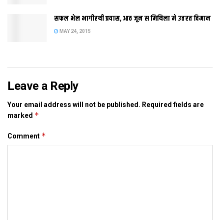
राज्य लागू कैल जाइत। सूत्र क अनुसार बिहार क गया, औरंगाबाद,
जहानाबाद, मुंगेर, रोहतास, कैमूर, नवादा आ भागलपुर क तमाम इलाकाक
सफल भेल भागीरथी प्रयास, आठ जून स मिथिला मे उतरत विमान
भूमिगत जलस्तर नीचा जा रहल अछि। कई जिला मे त जलस्तर 30 स 50
MAY 24, 2015
फीट तक नीचा चल गेल अछि।
Leave a Reply
Tags:
Bihar
patna
Your email address will not be published.
Required fields are
*
marked
*
Comment