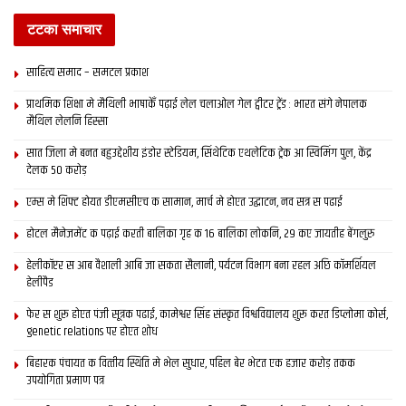
टटका समाचार
साहित्य समाद – समटल प्रकाश
प्राथमिक शि‍क्षा मे मैथि‍ली भाषाकेँ पढ़ाई लेल चलाओल गेल ट्वीटर ट्रेंड : भारत संगे नेपालक
मैथिल लेलनि हिस्सा
सात जिला मे बनत बहुउद्देशीय इंडोर स्‍टेडि‍यम, सिंथेटिक एथलेटिक ट्रेक आ स्विमिंग पुल, केंद्र
देलक 50 करोड़
एम्स मे शिफ्ट होयत डीएमसीएच क सामान, मार्च मे होएत उद्घाटन, नव सत्र स पढाई
होटल मैनेजमेंट क पढ़ाई करती बालिका गृह क 16 बालिका लोकनि, 29 कए जायतीह बेंगलुरु
हेलीकॉप्टर स आब वैशाली आबि जा सकता सैलानी, पर्यटन विभाग बना रहल अछि कॉमर्शियल
हेलीपैड
फेर स शुरू होएत पंजी सूत्रक पढाई, कामेश्वर सिंह संस्कृत विश्वविद्यालय शुरू करत डिप्लोमा कोर्स,
genetic relations पर होएत शोध
बिहारक पंचायत क वित्‍तीय स्थिति मे भेल सुधार, पहिल बेर भेटत एक हजार करोड़ तकक
उपयोगिता प्रमाण पत्र