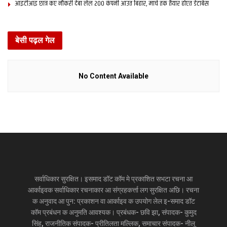
आइटीआइ छात्र कए नौकरी देबा लेल 200 कंपनी आउत बिहार, मार्च तक तैयार होएत डेटाबेस
बेसी पढ़ल गेल
No Content Available
सर्वाधिकार सुरक्षित। इसमाद डॉट कॉम मे प्रकाशित सभटा रचना आ
आर्काइवक सर्वाधिकार रचनाकार आ संग्रहकर्त्ता लग सुरक्षित अछि। रचना
क अनुवाद आ पुन: प्रकाशन वा आर्काइव क उपयोग लेल इ-समाद डॉट
कॉम प्रबंधन क अनुमति आवश्यक। प्रबंधक- छवि झा, संपादक- कुमुद
सिंह, राजनीतिक संपादक- प्रीतिलता मल्लिक, समाचार संपादक- नीलू