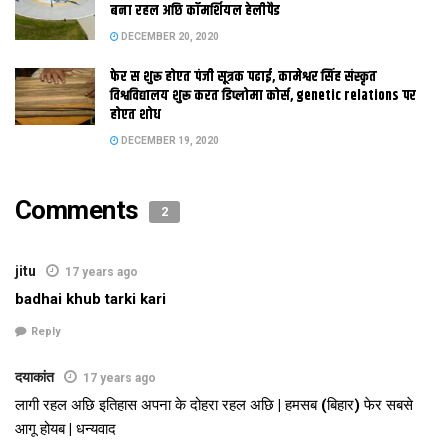
बना रहल अछि कॉमर्शियल हेलीपैड
DECEMBER 20, 2020
फेर स शुरू होएत पंजी सूत्रक पढाई, कामेश्वर सिंह संस्कृत
विश्वविद्यालय शुरू करत डिप्लोमा कोर्स, genetic relations पर
होएत शोध
DECEMBER 19, 2020
Comments
2
jitu
17 years ago
badhai khub tarki kari
Reply
दयाकांत
17 years ago
लागी रहल अछि इतिहास अपना के दोहरा रहल अछि | हमसब (बिहार) फेर सबसे
आगू होयब | धन्यवाद