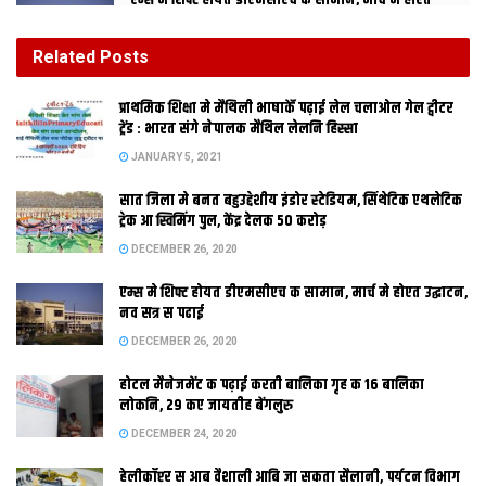
एम्स मे शिफ्ट होयत डीएमसीएच क सामान, मार्च मे होएत
उद्घाटन, नव सत्र स पढाई
DECEMBER 26, 2020
Related
Posts
होटल मैनेजमेंट क पढ़ाई करती बालिका गृह क 16 बालिका
प्राथमिक शि‍क्षा मे मैथि‍ली भाषाकेँ पढ़ाई लेल चलाओल गेल ट्वीटर
लोकनि, 29 कए जायतीह बेंगलुरु
ट्रेंड : भारत संगे नेपालक मैथिल लेलनि हिस्सा
DECEMBER 24, 2020
JANUARY 5, 2021
सात जिला मे बनत बहुउद्देशीय इंडोर स्‍टेडि‍यम, सिंथेटिक एथलेटिक
पटना । भारत मे अमेरिका क राजदूत टीमोथी रोमर 4 फरवरी कए दू दिवसीय
ट्रेक आ स्विमिंग पुल, केंद्र देलक 50 करोड़
बिहार दौरे पर पटना पहुंचलाह। इ पहिल मौका अछि जखन कोनो अमेरिकी
DECEMBER 26, 2020
राजदूत बिहार क दौरा पर पहुंचलथि अछि। दू दिवसीय दौरा क क्रम मे
एम्स मे शिफ्ट होयत डीएमसीएच क सामान, मार्च मे होएत उद्घाटन,
अमेरिकी राजदूत रोमर मुख्यमंत्री नीतीश कुमार स भेंट करि विकास आ
नव सत्र स पढाई
सहयोग क संभावना पर गप करताह। ओ उद्यमी स सेहो भेंट करताह। हुनकर
DECEMBER 26, 2020
खुदाबख्श लाइब्रेरी जेबाक सेहो कार्यक्रम अछि।
होटल मैनेजमेंट क पढ़ाई करती बालिका गृह क 16 बालिका
लोकनि, 29 कए जायतीह बेंगलुरु
DECEMBER 24, 2020
Tags:
america
Bihar
हेलीकॉप्टर स आब वैशाली आबि जा सकता सैलानी, पर्यटन विभाग