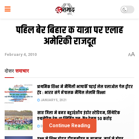
पहिल बेर बिहार क यात्रा पर एलाह
अमेरिकी राजदूत
A
February 4, 2010
A
दोसर
समाचार
प्राथमिक शि‍क्षा मे मैथि‍ली भाषाकेँ पढ़ाई लेल चलाओल गेल ट्वीटर
ट्रेंड : भारत संगे नेपालक मैथिल लेलनि हिस्सा
JANUARY 5, 2021
सात जिला मे बनत बहुउद्देशीय इंडोर स्‍टेडि‍यम, सिंथेटिक
एथलेटिक ट्रेक आ स्विमिंग पुल, केंद्र देलक 50 करोड़
Continue Reading
DECEMBER 26, 2020