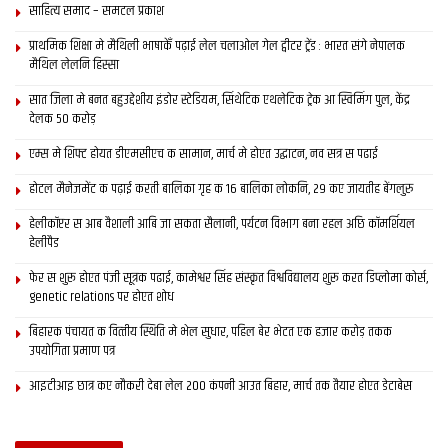
साहित्य समाद – समटल प्रकाश
प्राथमिक शि‍क्षा मे मैथि‍ली भाषाकेँ पढ़ाई लेल चलाओल गेल ट्वीटर ट्रेंड : भारत संगे नेपालक
मैथिल लेलनि हिस्सा
सात जिला मे बनत बहुउद्देशीय इंडोर स्‍टेडि‍यम, सिंथेटिक एथलेटिक ट्रेक आ स्विमिंग पुल, केंद्र
देलक 50 करोड़
एम्स मे शिफ्ट होयत डीएमसीएच क सामान, मार्च मे होएत उद्घाटन, नव सत्र स पढाई
होटल मैनेजमेंट क पढ़ाई करती बालिका गृह क 16 बालिका लोकनि, 29 कए जायतीह बेंगलुरु
हेलीकॉप्टर स आब वैशाली आबि जा सकता सैलानी, पर्यटन विभाग बना रहल अछि कॉमर्शियल
हेलीपैड
फेर स शुरू होएत पंजी सूत्रक पढाई, कामेश्वर सिंह संस्कृत विश्वविद्यालय शुरू करत डिप्लोमा कोर्स,
genetic relations पर होएत शोध
बिहारक पंचायत क वित्‍तीय स्थिति मे भेल सुधार, पहिल बेर भेटत एक हजार करोड़ तकक
उपयोगिता प्रमाण पत्र
आइटीआइ छात्र कए नौकरी देबा लेल 200 कंपनी आउत बिहार, मार्च तक तैयार होएत डेटाबेस