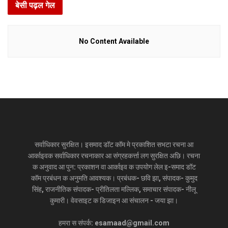
बेसी पढ़ल गेल
No Content Available
सर्वाधिकार सुरक्षित। इसमाद डॉट कॉम मे प्रकाशित सभटा रचना आ
आर्काइवक सर्वाधिकार रचनाकार आ संग्रहकर्त्ता लग सुरक्षित अछि। रचना
क अनुवाद आ पुन: प्रकाशन वा आर्काइव क उपयोग लेल इ-समाद डॉट
कॉम प्रबंधन क अनुमति आवश्यक। प्रबंधक- छवि झा, संपादक- कुमुद
सिंह, राजनीतिक संपादक- प्रीतिलता मल्लिक, समाचार संपादक- नीलू
कुमारी। वेवसाइट क डिजाइन आ संचालन - जया झा।
हमरा स संपर्क: esamaad@gmail.com