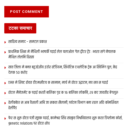
टटका समाचार
साहित्य समाद – समटल प्रकाश
प्राथमिक शि‍क्षा मे मैथि‍ली भाषाकेँ पढ़ाई लेल चलाओल गेल ट्वीटर ट्रेंड : भारत संगे नेपालक
मैथिल लेलनि हिस्सा
सात जिला मे बनत बहुउद्देशीय इंडोर स्‍टेडि‍यम, सिंथेटिक एथलेटिक ट्रेक आ स्विमिंग पुल, केंद्र
देलक 50 करोड़
एम्स मे शिफ्ट होयत डीएमसीएच क सामान, मार्च मे होएत उद्घाटन, नव सत्र स पढाई
होटल मैनेजमेंट क पढ़ाई करती बालिका गृह क 16 बालिका लोकनि, 29 कए जायतीह बेंगलुरु
हेलीकॉप्टर स आब वैशाली आबि जा सकता सैलानी, पर्यटन विभाग बना रहल अछि कॉमर्शियल
हेलीपैड
फेर स शुरू होएत पंजी सूत्रक पढाई, कामेश्वर सिंह संस्कृत विश्वविद्यालय शुरू करत डिप्लोमा कोर्स,
genetic relations पर होएत शोध