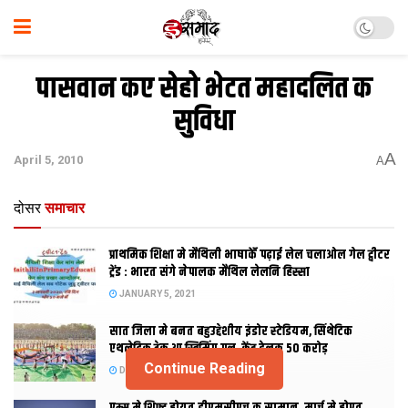
पासवान कए सेहो भेटत महादलित क
सुविधा
A
April 5, 2010
A
दोसर
समाचार
प्राथमिक शि‍क्षा मे मैथि‍ली भाषाकेँ पढ़ाई लेल चलाओल गेल ट्वीटर
ट्रेंड : भारत संगे नेपालक मैथिल लेलनि हिस्सा
JANUARY 5, 2021
सात जिला मे बनत बहुउद्देशीय इंडोर स्‍टेडि‍यम, सिंथेटिक
एथलेटिक ट्रेक आ स्विमिंग पुल, केंद्र देलक 50 करोड़
Continue Reading
DECEMBER 26, 2020