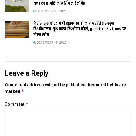
नीतीश कुमार क देन अछि।
बना रहल अछि कॉमर्शियल हेलीपैड
DECEMBER 20, 2020
नीतीश आ शरद क बीच बढ़ल फासला
एहि कार्यक्रम क उदघाटन जनता दल यूनाइटेड क राष्ट्रीय अध्यक्ष शरद
फेर स शुरू होएत पंजी सूत्रक पढाई, कामेश्वर सिंह संस्कृत
विश्वविद्यालय शुरू करत डिप्लोमा कोर्स, genetic relations पर
यादव क हाथ स हेबाक छल, मुदा शरद यादव एहि कार्यक्रम मे नहि एलाह।
होएत शोध
पिछला काफी दिन स नीतीश आ शरद यादव क बीच फासला बढि़ रहल अछि।
DECEMBER 19, 2020
जेकर शुरुआत महिला आरक्षण बिल कए लकए भेल छल। शरद महिला आरक्षण
बिल क विरोध मे छथि, ओतहि नीतीश महिला आरक्षण बिल क समर्थन करैत
छथि। एकर बाद प्रदेश जदयू क कार्यकारिणी टीम क गठन मे सेहो शरद यादव
कए दूर राखल गेल। हालांकि दूनू पक्ष एखन एहि संबंध मे चुप अछि।
Leave a Reply
Your email address will not be published.
Required fields are
*
marked
Tags:
Bihar
mahadalit
nitish
patna
*
Comment