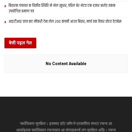
बिहारक पंचायत क वित्‍तीय स्थिति मे भेल सुधार, पहिल बेर भेटत एक हजार करोड़ तकक
उपयोगिता प्रमाण पत्र
आइटीआइ छात्र कए नौकरी देबा लेल 200 कंपनी आउत बिहार, मार्च तक तैयार होएत डेटाबेस
बेसी पढ़ल गेल
No Content Available
सर्वाधिकार सुरक्षित। इसमाद डॉट कॉम मे प्रकाशित सभटा रचना आ
आर्काइवक सर्वाधिकार रचनाकार आ संग्रहकर्त्ता लग सुरक्षित अछि। रचना