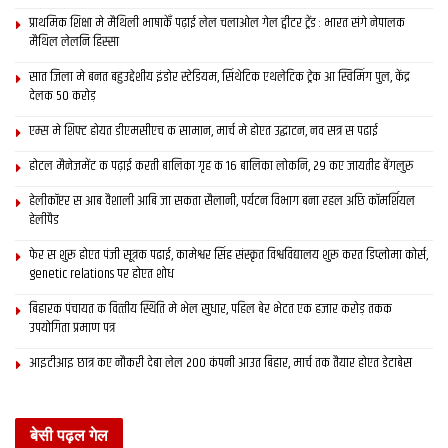
प्राथमिक शि‍क्षा मे मैथि‍ली भाषाकेँ पढ़ाई लेल चलाओल गेल ट्वीटर ट्रेंड : भारत संगे नेपालक
मैथिल लेलनि हिस्सा
सात जिला मे बनत बहुउद्देशीय इंडोर स्‍टेडि‍यम, सिंथेटिक एथलेटिक ट्रेक आ स्विमिंग पुल, केंद्र
देलक 50 करोड़
एम्स मे शिफ्ट होयत डीएमसीएच क सामान, मार्च मे होएत उद्घाटन, नव सत्र स पढाई
होटल मैनेजमेंट क पढ़ाई करती बालिका गृह क 16 बालिका लोकनि, 29 कए जायतीह बेंगलुरु
हेलीकॉप्टर स आब वैशाली आबि जा सकता सैलानी, पर्यटन विभाग बना रहल अछि कॉमर्शियल
हेलीपैड
फेर स शुरू होएत पंजी सूत्रक पढाई, कामेश्वर सिंह संस्कृत विश्वविद्यालय शुरू करत डिप्लोमा कोर्स,
genetic relations पर होएत शोध
बिहारक पंचायत क वित्‍तीय स्थिति मे भेल सुधार, पहिल बेर भेटत एक हजार करोड़ तकक
उपयोगिता प्रमाण पत्र
आइटीआइ छात्र कए नौकरी देबा लेल 200 कंपनी आउत बिहार, मार्च तक तैयार होएत डेटाबेस
बेसी पढ़ल गेल