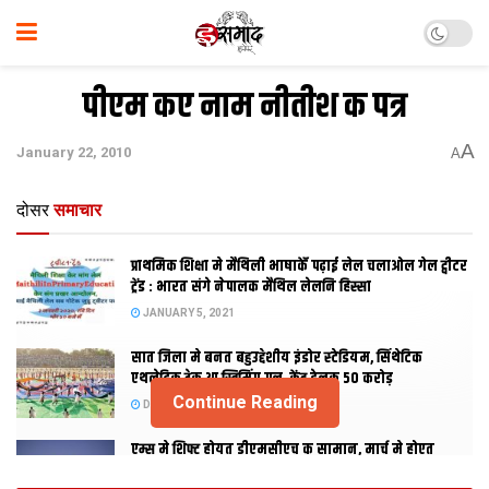
पीएम कए नाम नीतीश क पत्र
A
January 22, 2010
A
दोसर
समाचार
प्राथमिक शि‍क्षा मे मैथि‍ली भाषाकेँ पढ़ाई लेल चलाओल गेल ट्वीटर
ट्रेंड : भारत संगे नेपालक मैथिल लेलनि हिस्सा
JANUARY 5, 2021
सात जिला मे बनत बहुउद्देशीय इंडोर स्‍टेडि‍यम, सिंथेटिक
एथलेटिक ट्रेक आ स्विमिंग पुल, केंद्र देलक 50 करोड़
Continue Reading
DECEMBER 26, 2020
एम्स मे शिफ्ट होयत डीएमसीएच क सामान, मार्च मे होएत
उद्घाटन, नव सत्र स पढाई