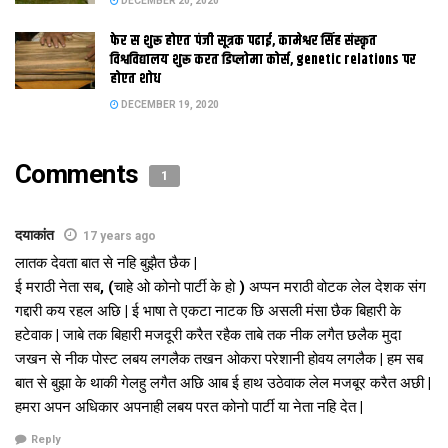
DECEMBER 20, 2020
गैरजिम्मेदाराना आओर महंगाई बढेबा वाला बयानक उम्मीद नहि कैल जा सकैत
फेर स शुरू होएत पंजी सूत्रक पढाई, कामेश्वर सिंह संस्कृत
अछि। ओ कहला जे इ आम लोक तक बुझैत अछि जे केंद्रीय मंत्री क एहन
विश्वविद्यालय शुरू करत डिप्लोमा कोर्स, genetic relations पर
बयान स बाजार दर मे वृद्धि भ जाइत छैक।
होएत शोध
DECEMBER 19, 2020
Tags:
nitish
pm
Comments
1
दयाकांत
17 years ago
लातक देवता बात से नहि बुझैत छैक |
ई मराठी नेता सब, (चाहे ओ कोनो पार्टी के हो ) अप्पन मराठी वोटक लेल देशक संग
गद्दारी कय रहल अछि | ई भाषा ते एकटा नाटक छि असली मंसा छैक बिहारी के
हटेवाक | जाबे तक बिहारी मजदूरी करैत रहैक ताबे तक नीक लगैत छलैक मुदा
जखन से नीक पोस्ट लबय लगलैक तखन ओकरा परेशानी होवय लगलैक | हम सब
बात से बुझा के थाकी गेलहु लगैत अछि आब ई हाथ उठेवाक लेल मजबूर करैत अछी |
हमरा अपन अधिकार अपनाही लबय परत कोनो पार्टी या नेता नहि देत |
Reply