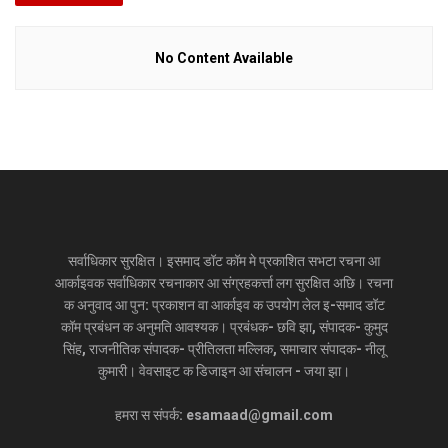
No Content Available
सर्वाधिकार सुरक्षित। इसमाद डॉट कॉम मे प्रकाशित सभटा रचना आ
आर्काइवक सर्वाधिकार रचनाकार आ संग्रहकर्त्ता लग सुरक्षित अछि। रचना
क अनुवाद आ पुन: प्रकाशन वा आर्काइव क उपयोग लेल इ-समाद डॉट
कॉम प्रबंधन क अनुमति आवश्यक। प्रबंधक- छवि झा, संपादक- कुमुद
सिंह, राजनीतिक संपादक- प्रीतिलता मल्लिक, समाचार संपादक- नीलू
कुमारी। वेवसाइट क डिजाइन आ संचालन - जया झा।
हमरा स संपर्क: esamaad@gmail.com