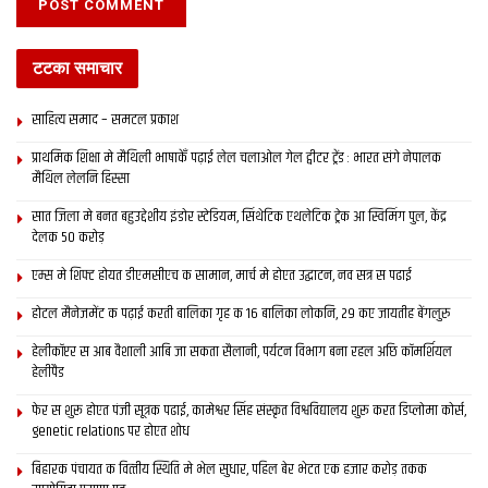
टटका समाचार
साहित्य समाद – समटल प्रकाश
प्राथमिक शि‍क्षा मे मैथि‍ली भाषाकेँ पढ़ाई लेल चलाओल गेल ट्वीटर ट्रेंड : भारत संगे नेपालक
मैथिल लेलनि हिस्सा
सात जिला मे बनत बहुउद्देशीय इंडोर स्‍टेडि‍यम, सिंथेटिक एथलेटिक ट्रेक आ स्विमिंग पुल, केंद्र
देलक 50 करोड़
एम्स मे शिफ्ट होयत डीएमसीएच क सामान, मार्च मे होएत उद्घाटन, नव सत्र स पढाई
होटल मैनेजमेंट क पढ़ाई करती बालिका गृह क 16 बालिका लोकनि, 29 कए जायतीह बेंगलुरु
हेलीकॉप्टर स आब वैशाली आबि जा सकता सैलानी, पर्यटन विभाग बना रहल अछि कॉमर्शियल
हेलीपैड
फेर स शुरू होएत पंजी सूत्रक पढाई, कामेश्वर सिंह संस्कृत विश्वविद्यालय शुरू करत डिप्लोमा कोर्स,
genetic relations पर होएत शोध
बिहारक पंचायत क वित्‍तीय स्थिति मे भेल सुधार, पहिल बेर भेटत एक हजार करोड़ तकक