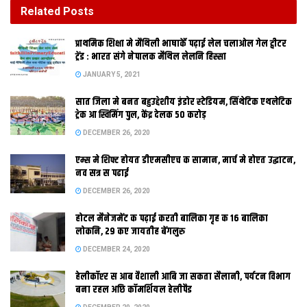
DECEMBER 26, 2020
Related
Posts
होटल मैनेजमेंट क पढ़ाई करती बालिका गृह क 16 बालिका
प्राथमिक शि‍क्षा मे मैथि‍ली भाषाकेँ पढ़ाई लेल चलाओल गेल ट्वीटर
लोकनि, 29 कए जायतीह बेंगलुरु
ट्रेंड : भारत संगे नेपालक मैथिल लेलनि हिस्सा
DECEMBER 24, 2020
JANUARY 5, 2021
सात जिला मे बनत बहुउद्देशीय इंडोर स्‍टेडि‍यम, सिंथेटिक एथलेटिक
ट्रेक आ स्विमिंग पुल, केंद्र देलक 50 करोड़
DECEMBER 26, 2020
एम्स मे शिफ्ट होयत डीएमसीएच क सामान, मार्च मे होएत उद्घाटन,
नव सत्र स पढाई
DECEMBER 26, 2020
होटल मैनेजमेंट क पढ़ाई करती बालिका गृह क 16 बालिका
पटना । बिहार मे पर्यटन क संभावना बढि़ गेल अछि। दिन प्रति दिन बिहार मे
लोकनि, 29 कए जायतीह बेंगलुरु
देशी आ विदेशी पर्यटक संख्या बढि़ रहल अछि। एहन मे अपन अलग पहचान
DECEMBER 24, 2020
बनेबा लेल बिहार पर्यटन विभाग अपन लोगो तैयार केलक अछि। पर्यटन मंत्री
हेलीकॉप्टर स आब वैशाली आबि जा सकता सैलानी, पर्यटन विभाग
राम प्रवेश राय क समाद अछि जे पर्यटन विभाग क नव लोगो पीपड़ क गाछ
बना रहल अछि कॉमर्शियल हेलीपैड
अछि। एकर चुनाव एहि लेल कैल गेल अछि किया कि पीपड़क संबंध भगवान