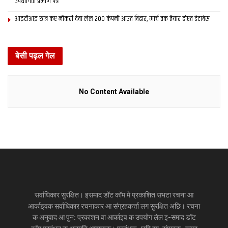
उपयोगिता प्रमाण पत्र
आइटीआइ छात्र कए नौकरी देबा लेल 200 कंपनी आउत बिहार, मार्च तक तैयार होएत डेटाबेस
बेसी पढ़ल गेल
No Content Available
सर्वाधिकार सुरक्षित। इसमाद डॉट कॉम मे प्रकाशित सभटा रचना आ
आर्काइवक सर्वाधिकार रचनाकार आ संग्रहकर्त्ता लग सुरक्षित अछि। रचना
क अनुवाद आ पुन: प्रकाशन वा आर्काइव क उपयोग लेल इ-समाद डॉट