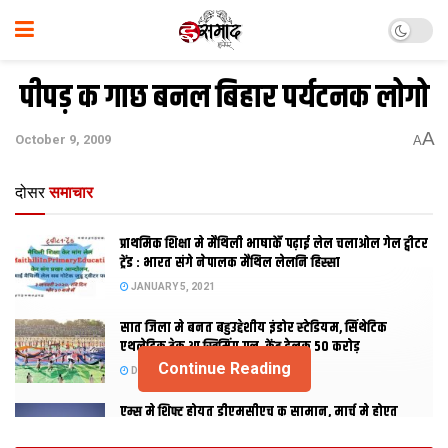
पीपड़ क गाछ बनल बिहार पर्यटनक लोगो
A
October 9, 2009
A
दोसर
समाचार
प्राथमिक शि‍क्षा मे मैथि‍ली भाषाकेँ पढ़ाई लेल चलाओल गेल ट्वीटर
ट्रेंड : भारत संगे नेपालक मैथिल लेलनि हिस्सा
JANUARY 5, 2021
सात जिला मे बनत बहुउद्देशीय इंडोर स्‍टेडि‍यम, सिंथेटिक
एथलेटिक ट्रेक आ स्विमिंग पुल, केंद्र देलक 50 करोड़
Continue Reading
DECEMBER 26, 2020
एम्स मे शिफ्ट होयत डीएमसीएच क सामान, मार्च मे होएत
उद्घाटन, नव सत्र स पढाई