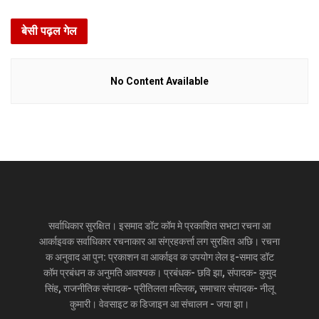
बेसी पढ़ल गेल
No Content Available
सर्वाधिकार सुरक्षित। इसमाद डॉट कॉम मे प्रकाशित सभटा रचना आ
आर्काइवक सर्वाधिकार रचनाकार आ संग्रहकर्त्ता लग सुरक्षित अछि। रचना
क अनुवाद आ पुन: प्रकाशन वा आर्काइव क उपयोग लेल इ-समाद डॉट
कॉम प्रबंधन क अनुमति आवश्यक। प्रबंधक- छवि झा, संपादक- कुमुद
सिंह, राजनीतिक संपादक- प्रीतिलता मल्लिक, समाचार संपादक- नीलू
कुमारी। वेवसाइट क डिजाइन आ संचालन - जया झा।