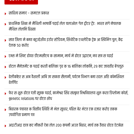
साहित्य समाद – समटल प्रकाश
प्राथमिक शि‍क्षा मे मैथि‍ली भाषाकेँ पढ़ाई लेल चलाओल गेल ट्वीटर ट्रेंड : भारत संगे नेपालक
मैथिल लेलनि हिस्सा
सात जिला मे बनत बहुउद्देशीय इंडोर स्‍टेडि‍यम, सिंथेटिक एथलेटिक ट्रेक आ स्विमिंग पुल, केंद्र
देलक 50 करोड़
एम्स मे शिफ्ट होयत डीएमसीएच क सामान, मार्च मे होएत उद्घाटन, नव सत्र स पढाई
होटल मैनेजमेंट क पढ़ाई करती बालिका गृह क 16 बालिका लोकनि, 29 कए जायतीह बेंगलुरु
हेलीकॉप्टर स आब वैशाली आबि जा सकता सैलानी, पर्यटन विभाग बना रहल अछि कॉमर्शियल
हेलीपैड
फेर स शुरू होएत पंजी सूत्रक पढाई, कामेश्वर सिंह संस्कृत विश्वविद्यालय शुरू करत डिप्लोमा कोर्स,
genetic relations पर होएत शोध
बिहारक पंचायत क वित्‍तीय स्थिति मे भेल सुधार, पहिल बेर भेटत एक हजार करोड़ तकक
उपयोगिता प्रमाण पत्र
आइटीआइ छात्र कए नौकरी देबा लेल 200 कंपनी आउत बिहार, मार्च तक तैयार होएत डेटाबेस