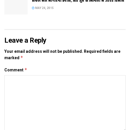
सफल भेल भागीरथी प्रयास, आठ जून स मिथिला मे उतरत विमान
MAY 24, 2015
Tags:
bhagalpur
Bihar
Leave a Reply
Your email address will not be published.
Required fields are
*
marked
*
Comment