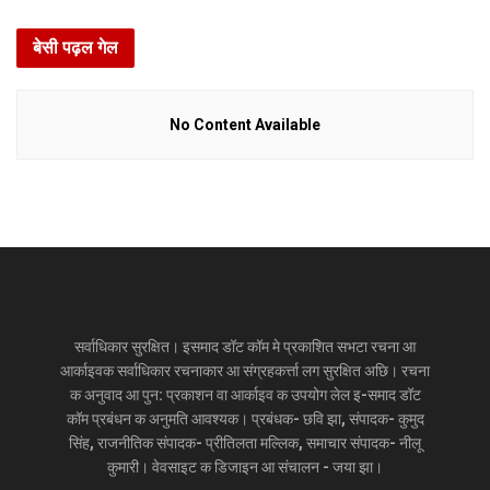
बेसी पढ़ल गेल
No Content Available
सर्वाधिकार सुरक्षित। इसमाद डॉट कॉम मे प्रकाशित सभटा रचना आ
आर्काइवक सर्वाधिकार रचनाकार आ संग्रहकर्त्ता लग सुरक्षित अछि। रचना
क अनुवाद आ पुन: प्रकाशन वा आर्काइव क उपयोग लेल इ-समाद डॉट
कॉम प्रबंधन क अनुमति आवश्यक। प्रबंधक- छवि झा, संपादक- कुमुद
सिंह, राजनीतिक संपादक- प्रीतिलता मल्लिक, समाचार संपादक- नीलू
कुमारी। वेवसाइट क डिजाइन आ संचालन - जया झा।