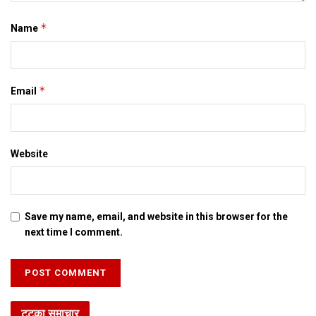
डगरूआ क लोक मजहबी दीवार कए ध्वस्त करि इ साबित करि देलथि जे
इंसानियत स पैघ कोनो धर्म नहि।
*
Name
Tags:
Bihar
पूर्णिया
*
Email
Website
Save my name, email, and website in this browser for the
next time I comment.
टटका समाचार