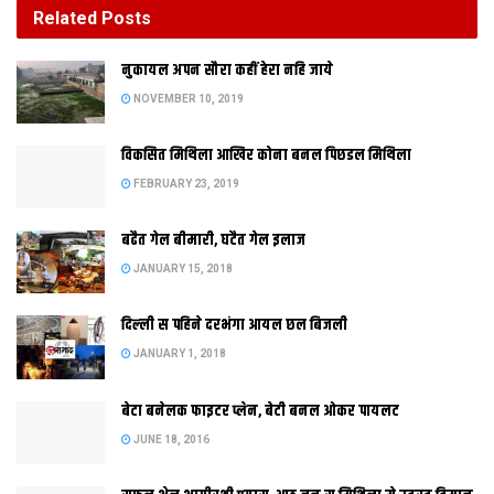
Related
Posts
दिल्‍ली स पहिने दरभंगा आयल छल बिजली
नुकायल अपन सौरा कहीं हेरा नहि जाये
JANUARY 1, 2018
NOVEMBER 10, 2019
विकसित मिथिला आखिर कोना बनल पिछडल मिथिला
FEBRUARY 23, 2019
बढैत गेल बीमारी, घटैत गेल इलाज
JANUARY 15, 2018
पूर्णिया। पूर्णिया
दिल्‍ली स पहिने दरभंगा आयल छल बिजली
JANUARY 1, 2018
बेटा बनेलक फाइटर प्लेन, बेटी बनल ओकर पायलट
JUNE 18, 2016
क डगरूआ थाना क्षेत्र क लोक साम्प्रदायिक सौहार्द क जे मिसाल कायम
केलथि अछि ओ शायद एहि स पहिने आर कतहू देखबा मे नहि भेटल अछि। एहि