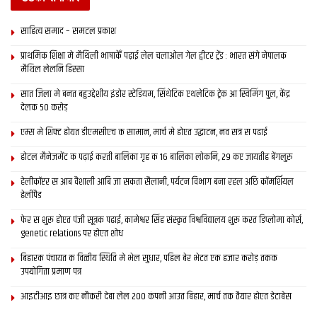
साहित्य समाद – समटल प्रकाश
प्राथमिक शि‍क्षा मे मैथि‍ली भाषाकेँ पढ़ाई लेल चलाओल गेल ट्वीटर ट्रेंड : भारत संगे नेपालक
मैथिल लेलनि हिस्सा
सात जिला मे बनत बहुउद्देशीय इंडोर स्‍टेडि‍यम, सिंथेटिक एथलेटिक ट्रेक आ स्विमिंग पुल, केंद्र
देलक 50 करोड़
एम्स मे शिफ्ट होयत डीएमसीएच क सामान, मार्च मे होएत उद्घाटन, नव सत्र स पढाई
होटल मैनेजमेंट क पढ़ाई करती बालिका गृह क 16 बालिका लोकनि, 29 कए जायतीह बेंगलुरु
हेलीकॉप्टर स आब वैशाली आबि जा सकता सैलानी, पर्यटन विभाग बना रहल अछि कॉमर्शियल
हेलीपैड
फेर स शुरू होएत पंजी सूत्रक पढाई, कामेश्वर सिंह संस्कृत विश्वविद्यालय शुरू करत डिप्लोमा कोर्स,
genetic relations पर होएत शोध
बिहारक पंचायत क वित्‍तीय स्थिति मे भेल सुधार, पहिल बेर भेटत एक हजार करोड़ तकक
उपयोगिता प्रमाण पत्र
आइटीआइ छात्र कए नौकरी देबा लेल 200 कंपनी आउत बिहार, मार्च तक तैयार होएत डेटाबेस