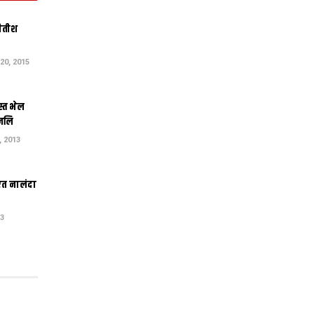
नीतीश
0, 2015
स्त भेल
ंजलि
 2013
एत नालंदा
13