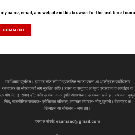
my name, email, and website in this browser for the next time I co
सर्वाधिकार सुरक्षित। इसमाद डॉट कॉम मे प्रकाशित सभटा रचना आ आर्काइवक सर्वाधिकार
रचनाकार आ संग्रहकर्त्ता लग सुरक्षित अछि। रचना क अनुवाद आ पुन: प्रकाशन वा आर्काइव क
उपयोग लेल इ-समाद डॉट कॉम प्रबंधन क अनुमति आवश्यक। प्रबंधक- छवि झा, संपादक- कुमु
सिंह, राजनीतिक संपादक- प्रीतिलता मल्लिक, समाचार संपादक- नीलू कुमारी। वेवसाइट क
डिजाइन आ संचालन - जया झा।
हमरा स संपर्क: esamaad@gmail.com