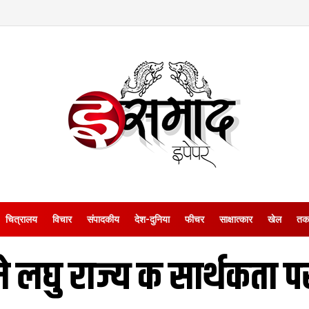
चित्रालय
विचार
संपादकीय
देश-दुनिया
फीचर
साक्षात्‍कार
खेल
तक
 मे लघु राज्य क सार्थकता 