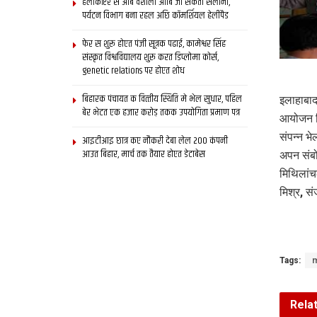
हेलीकॉप्टर स आब वैशाली आबि जा सकता सैलानी,
पर्यटन विभाग बना रहल अछि कॉमर्शियल हेलीपैड
फेर स शुरू होएत पंजी सूत्रक पढाई, कामेश्वर सिंह
संस्कृत विश्वविद्यालय शुरू करत डिप्लोमा कोर्स,
genetic relations पर होएत शोध
बिहारक पंचायत क वित्‍तीय स्थिति मे भेल सुधार, पहिल
इलाहाबाद
बेर भेटत एक हजार करोड़ तकक उपयोगिता प्रमाण पत्र
आयोजन वि
संपन्न भे
आइटीआइ छात्र कए नौकरी देबा लेल 200 कंपनी
आउत बिहार, मार्च तक तैयार होएत डेटाबेस
अपन संबो
मिथिलांच
मिश्र, 
Tags:
m
Rela