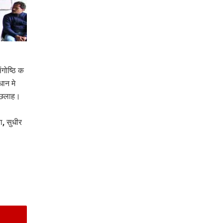
गोष्ठि क
ान मे
र छलाह।
ा, सुधीर