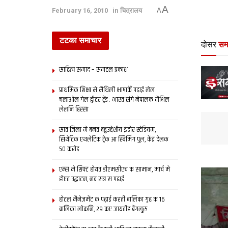
A
February 16, 2010
in
चित्रालय
A
टटका समाचार
दोसर
सम
साहित्य समाद – समटल प्रकाश
प्राथमिक शि‍क्षा मे मैथि‍ली भाषाकेँ पढ़ाई लेल
चलाओल गेल ट्वीटर ट्रेंड : भारत संगे नेपालक मैथिल
लेलनि हिस्सा
सात जिला मे बनत बहुउद्देशीय इंडोर स्‍टेडि‍यम,
सिंथेटिक एथलेटिक ट्रेक आ स्विमिंग पुल, केंद्र देलक
50 करोड़
एम्स मे शिफ्ट होयत डीएमसीएच क सामान, मार्च मे
होएत उद्घाटन, नव सत्र स पढाई
होटल मैनेजमेंट क पढ़ाई करती बालिका गृह क 16
बालिका लोकनि, 29 कए जायतीह बेंगलुरु