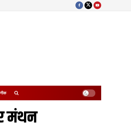
नीक
पर मंथन