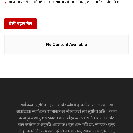
आइटीआइ छात्र कए नौकरी देबा लेल 200 कंपनी आउत बिहार, मार्च तक तैयार होएत डेटाबेस
बेसी पढ़ल गेल
No Content Available
सर्वाधिकार सुरक्षित। इसमाद डॉट कॉम मे प्रकाशित सभटा रचना आ
आर्काइवक सर्वाधिकार रचनाकार आ संग्रहकर्त्ता लग सुरक्षित अछि। रचना
क अनुवाद आ पुन: प्रकाशन वा आर्काइव क उपयोग लेल इ-समाद डॉट
कॉम प्रबंधन क अनुमति आवश्यक। प्रबंधक- छवि झा, संपादक- कुमुद
सिंह, राजनीतिक संपादक- प्रीतिलता मल्लिक, समाचार संपादक- नीलू