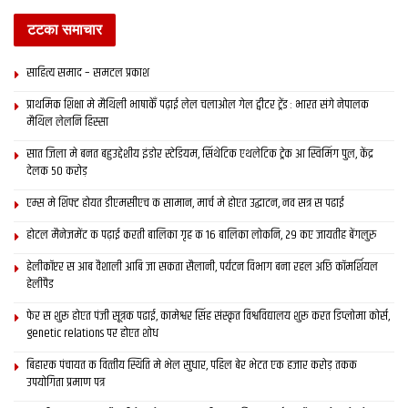
टटका समाचार
साहित्य समाद – समटल प्रकाश
प्राथमिक शि‍क्षा मे मैथि‍ली भाषाकेँ पढ़ाई लेल चलाओल गेल ट्वीटर ट्रेंड : भारत संगे नेपालक
मैथिल लेलनि हिस्सा
सात जिला मे बनत बहुउद्देशीय इंडोर स्‍टेडि‍यम, सिंथेटिक एथलेटिक ट्रेक आ स्विमिंग पुल, केंद्र
देलक 50 करोड़
एम्स मे शिफ्ट होयत डीएमसीएच क सामान, मार्च मे होएत उद्घाटन, नव सत्र स पढाई
होटल मैनेजमेंट क पढ़ाई करती बालिका गृह क 16 बालिका लोकनि, 29 कए जायतीह बेंगलुरु
हेलीकॉप्टर स आब वैशाली आबि जा सकता सैलानी, पर्यटन विभाग बना रहल अछि कॉमर्शियल
हेलीपैड
फेर स शुरू होएत पंजी सूत्रक पढाई, कामेश्वर सिंह संस्कृत विश्वविद्यालय शुरू करत डिप्लोमा कोर्स,
genetic relations पर होएत शोध
बिहारक पंचायत क वित्‍तीय स्थिति मे भेल सुधार, पहिल बेर भेटत एक हजार करोड़ तकक
उपयोगिता प्रमाण पत्र