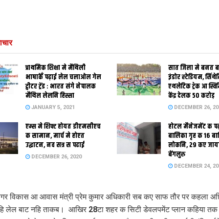
ाचार
प्राथमिक शि‍क्षा मे मैथि‍ली
सात जिला मे बनत बहु
भाषाकेँ पढ़ाई लेल चलाओल गेल
इंडोर स्‍टेडि‍यम, सिंथ
ट्वीटर ट्रेंड : भारत संगे नेपालक
एथलेटिक ट्रेक आ स्विम
मैथिल लेलनि हिस्सा
केंद्र देलक 50 करोड़
JANUARY 5, 2021
DECEMBER 26, 20
एम्स मे शिफ्ट होयत डीएमसीएच
होटल मैनेजमेंट क प
क सामान, मार्च मे होएत
बालिका गृह क 16 ब
उद्घाटन, नव सत्र स पढाई
लोकनि, 29 कए जाय
बेंगलुरु
DECEMBER 26, 2020
DECEMBER 24, 20
र विकास आ आवास मंत्री प्रेम कुमार अधिकारी सब कए साफ तौर पर कहला अछि
हि लेल बाट नहि ताकब। आखिर 28टा शहर क सिटी डेवलपमेंट प्लान कहिया तक 