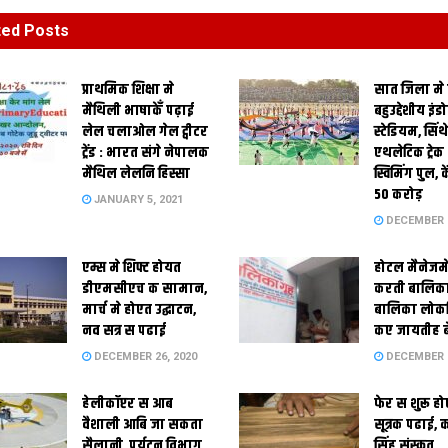
ted
Posts
प्राथमिक शि‍क्षा मे
सात जिला मे
मैथि‍ली भाषाकेँ पढ़ाई
बहुउद्देशीय इंड
लेल चलाओल गेल ट्वीटर
स्‍टेडि‍यम, सिं
ट्रेंड : भारत संगे नेपालक
एथलेटिक ट्रे
मैथिल लेलनि हिस्सा
स्विमिंग पुल, क
50 करोड़
JANUARY 5, 2021
DECEMBER 2
एम्स मे शिफ्ट होयत
होटल मैनेजमे
डीएमसीएच क सामान,
करती बालिका
मार्च मे होएत उद्घाटन,
बालिका लोकन
नव सत्र स पढाई
कए जायतीह बे
DECEMBER 26, 2020
DECEMBER 2
हेलीकॉप्टर स आब
फेर स शुरू हो
वैशाली आबि जा सकता
सूत्रक पढाई, क
सैलानी, पर्यटन विभाग
सिंह संस्कृत