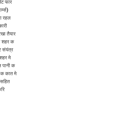
ेंट फार
्म्स)
जा रहल
कारी
ेखा तैयार
 स शहर क
संयंत्र
शहर मे
ल पानी क
 क कात मे
 सहित
करि