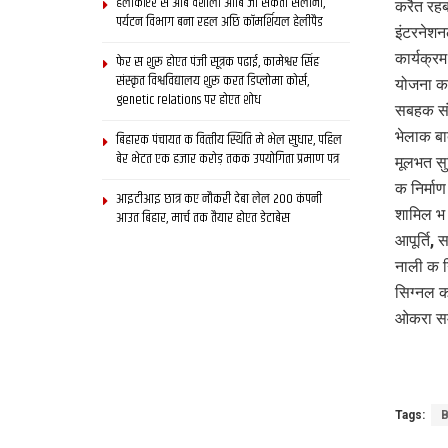
हेलीकॉप्टर स आब वैशाली आबि जा सकता सैलानी,
करैत रहब
पर्यटन विभाग बना रहल अछि कॉमर्शियल हेलीपैड
इंटरनेशनल
कार्यक्र
फेर स शुरू होएत पंजी सूत्रक पढाई, कामेश्वर सिंह
संस्कृत विश्वविद्यालय शुरू करत डिप्लोमा कोर्स,
योजना क 
genetic relations पर होएत शोध
सबहक संग
भेलाक बा
बिहारक पंचायत क वित्‍तीय स्थिति मे भेल सुधार, पहिल
बेर भेटत एक हजार करोड़ तकक उपयोगिता प्रमाण पत्र
मूलभत सु
क निर्मा
आइटीआइ छात्र कए नौकरी देबा लेल 200 कंपनी
शामिल भ 
आउत बिहार, मार्च तक तैयार होएत डेटाबेस
आपूर्ति,
नाली क न
सिग्नल क
ओकरा सम
Tags:
B