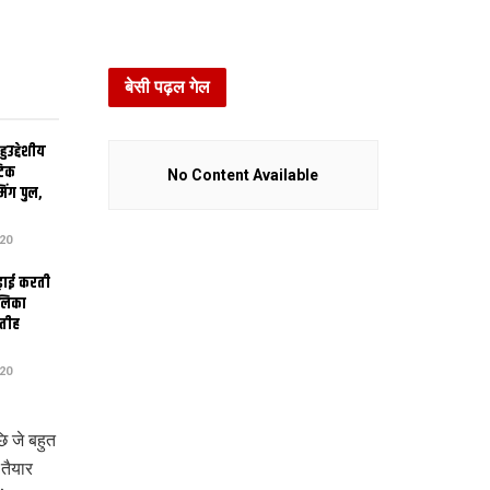
बेसी पढ़ल गेल
उद्देशीय
ेटिक
No Content Available
िंग पुल,
20
ढ़ाई करती
ालिका
तीह
20
 जे बहुत
तैयार