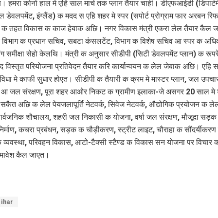
। हमरा कोनो हाल मे एहि साल मार्च तक प्लान तैयार चाही। डीएफआईडी (डिपार्टम
 डेवलपमेंट, इंग्लैंड) क मदद स एहि शहर मे स्पर (सपोर्ट प्रोग्राम फार अरबन रिफार
म क तहत विकास क काज हेबाक अछि। नगर विकास मंत्री एकरा लेल तैयार कैल 
विभाग क प्रधान सचिव, सबटा कंसलटेंट, विभाग क विशेष सचिव आ स्पर क अधि
 समीक्षा सेहो केलथि। मंत्री क अनुसार सीडीपी (सिटी डेवलपमेंट प्लान) क रूपर
द विस्तृत परियोजना प्रतिवेदन तैयार करि कार्यान्वयन क लेल जेबाक अछि। एहि
विधा मे काफी सुधार होएत। सीडीपी क तैयारी क क्रम मे मास्टर प्लान, जल उपचार 
ण आ जल संरक्षण, पूरा शहर आओर निकट क ग्रामीण इलाका-जे असगर 20 साल मे 
सकैत अछि क लेल पेयजलापूर्ति नेटवर्क, सिवेज नेटवर्क, औद्योगिक प्रयोजन क ले
 सार्वजनिक शौचालय, शहरी जल निकासी क योजना, वर्षा जल संरक्षण, मौजूदा सड़क
िर्माण, कचरा प्रबंधन, सड़क क चौड़ीकरण, स्ट्रीट लाइट, चौराहा क सौंदर्यीकरण
 व्यवस्था, परिवहन विकास, आटो-टैक्सी स्टैण्ड क विकास सन योजना पर विचार 
ावेश कैल जाएत।
ihar