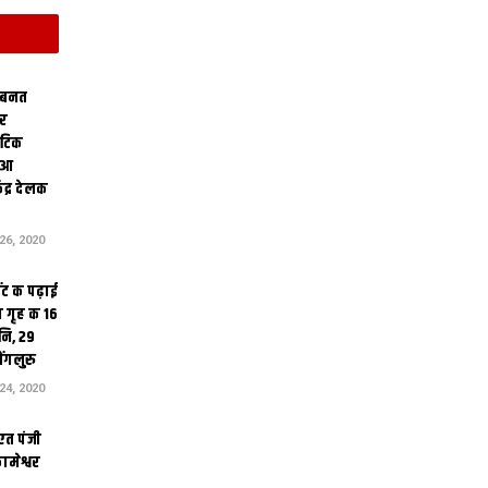
 बनत
ोर
थेटिक
क आ
ेंद्र देलक
6, 2020
ंट क पढ़ाई
 गृह क 16
ि, 29
ंगलुरु
4, 2020
एत पंजी
ामेश्वर