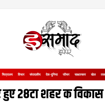
चित्रालय
विचार
संपादकीय
देश-दुनिया
फीचर
साक्षात्‍कार
खेल
तक
 हुए 28टा शहर क विकास य