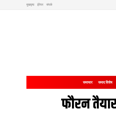
मुखपृष्ठ
ईपेपर
संपर्क
समाचार
समाद विशेष
फौरन तैयार