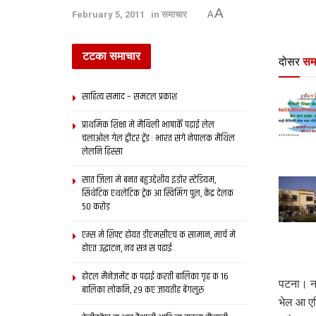
A
February 5, 2011
in
समाचार
A
टटका समाचार
दोसर
सम
साहित्य समाद – समटल प्रकाश
प्राथमिक शि‍क्षा मे मैथि‍ली भाषाकेँ पढ़ाई लेल
चलाओल गेल ट्वीटर ट्रेंड : भारत संगे नेपालक मैथिल
लेलनि हिस्सा
सात जिला मे बनत बहुउद्देशीय इंडोर स्‍टेडि‍यम,
सिंथेटिक एथलेटिक ट्रेक आ स्विमिंग पुल, केंद्र देलक
50 करोड़
एम्स मे शिफ्ट होयत डीएमसीएच क सामान, मार्च मे
होएत उद्घाटन, नव सत्र स पढाई
होटल मैनेजमेंट क पढ़ाई करती बालिका गृह क 16
पटना। नग
बालिका लोकनि, 29 कए जायतीह बेंगलुरु
भेल आ ए