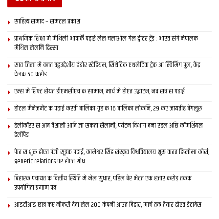
साहित्य समाद – समटल प्रकाश
प्राथमिक शि‍क्षा मे मैथि‍ली भाषाकेँ पढ़ाई लेल चलाओल गेल ट्वीटर ट्रेंड : भारत संगे नेपालक
मैथिल लेलनि हिस्सा
सात जिला मे बनत बहुउद्देशीय इंडोर स्‍टेडि‍यम, सिंथेटिक एथलेटिक ट्रेक आ स्विमिंग पुल, केंद्र
देलक 50 करोड़
एम्स मे शिफ्ट होयत डीएमसीएच क सामान, मार्च मे होएत उद्घाटन, नव सत्र स पढाई
होटल मैनेजमेंट क पढ़ाई करती बालिका गृह क 16 बालिका लोकनि, 29 कए जायतीह बेंगलुरु
हेलीकॉप्टर स आब वैशाली आबि जा सकता सैलानी, पर्यटन विभाग बना रहल अछि कॉमर्शियल
हेलीपैड
फेर स शुरू होएत पंजी सूत्रक पढाई, कामेश्वर सिंह संस्कृत विश्वविद्यालय शुरू करत डिप्लोमा कोर्स,
genetic relations पर होएत शोध
बिहारक पंचायत क वित्‍तीय स्थिति मे भेल सुधार, पहिल बेर भेटत एक हजार करोड़ तकक
उपयोगिता प्रमाण पत्र
आइटीआइ छात्र कए नौकरी देबा लेल 200 कंपनी आउत बिहार, मार्च तक तैयार होएत डेटाबेस