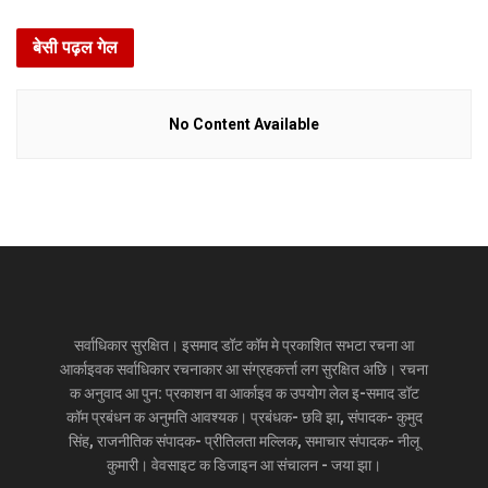
बेसी पढ़ल गेल
No Content Available
सर्वाधिकार सुरक्षित। इसमाद डॉट कॉम मे प्रकाशित सभटा रचना आ
आर्काइवक सर्वाधिकार रचनाकार आ संग्रहकर्त्ता लग सुरक्षित अछि। रचना
क अनुवाद आ पुन: प्रकाशन वा आर्काइव क उपयोग लेल इ-समाद डॉट
कॉम प्रबंधन क अनुमति आवश्यक। प्रबंधक- छवि झा, संपादक- कुमुद
सिंह, राजनीतिक संपादक- प्रीतिलता मल्लिक, समाचार संपादक- नीलू
कुमारी। वेवसाइट क डिजाइन आ संचालन - जया झा।