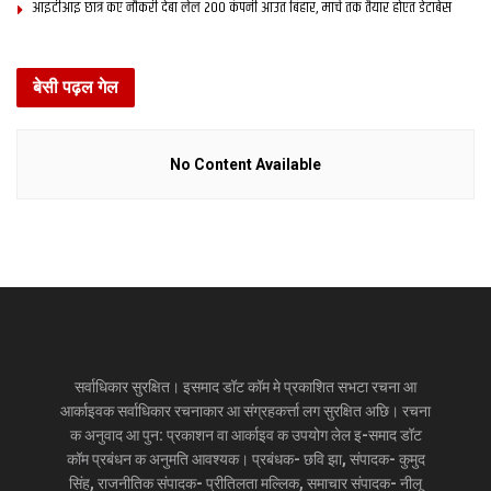
आइटीआइ छात्र कए नौकरी देबा लेल 200 कंपनी आउत बिहार, मार्च तक तैयार होएत डेटाबेस
बेसी पढ़ल गेल
No Content Available
सर्वाधिकार सुरक्षित। इसमाद डॉट कॉम मे प्रकाशित सभटा रचना आ
आर्काइवक सर्वाधिकार रचनाकार आ संग्रहकर्त्ता लग सुरक्षित अछि। रचना
क अनुवाद आ पुन: प्रकाशन वा आर्काइव क उपयोग लेल इ-समाद डॉट
कॉम प्रबंधन क अनुमति आवश्यक। प्रबंधक- छवि झा, संपादक- कुमुद
सिंह, राजनीतिक संपादक- प्रीतिलता मल्लिक, समाचार संपादक- नीलू