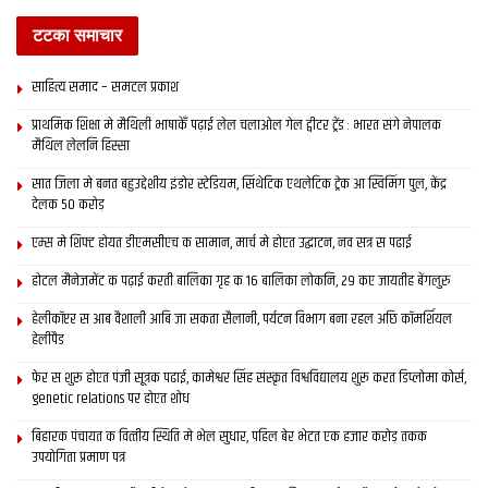
टटका समाचार
साहित्य समाद – समटल प्रकाश
प्राथमिक शि‍क्षा मे मैथि‍ली भाषाकेँ पढ़ाई लेल चलाओल गेल ट्वीटर ट्रेंड : भारत संगे नेपालक
मैथिल लेलनि हिस्सा
सात जिला मे बनत बहुउद्देशीय इंडोर स्‍टेडि‍यम, सिंथेटिक एथलेटिक ट्रेक आ स्विमिंग पुल, केंद्र
देलक 50 करोड़
एम्स मे शिफ्ट होयत डीएमसीएच क सामान, मार्च मे होएत उद्घाटन, नव सत्र स पढाई
होटल मैनेजमेंट क पढ़ाई करती बालिका गृह क 16 बालिका लोकनि, 29 कए जायतीह बेंगलुरु
हेलीकॉप्टर स आब वैशाली आबि जा सकता सैलानी, पर्यटन विभाग बना रहल अछि कॉमर्शियल
हेलीपैड
फेर स शुरू होएत पंजी सूत्रक पढाई, कामेश्वर सिंह संस्कृत विश्वविद्यालय शुरू करत डिप्लोमा कोर्स,
genetic relations पर होएत शोध
बिहारक पंचायत क वित्‍तीय स्थिति मे भेल सुधार, पहिल बेर भेटत एक हजार करोड़ तकक
उपयोगिता प्रमाण पत्र