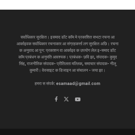
सर्वाधिकार सुरक्षित। इसमाद डॉट कॉम मे प्रकाशित सभटा रचना आ
आर्काइवक सर्वाधिकार रचनाकार आ संग्रहकर्त्ता लग सुरक्षित अछि। रचना
क अनुवाद आ पुन: प्रकाशन वा आर्काइव क उपयोग लेल इ-समाद डॉट
कॉम प्रबंधन क अनुमति आवश्यक। प्रबंधक- छवि झा, संपादक- कुमुद
सिंह, राजनीतिक संपादक- प्रीतिलता मल्लिक, समाचार संपादक- नीलू
कुमारी। वेवसाइट क डिजाइन आ संचालन - जया झा।
हमरा स संपर्क: esamaad@gmail.com