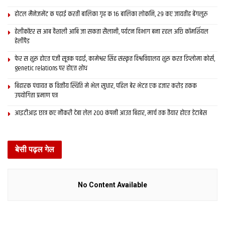
होटल मैनेजमेंट क पढ़ाई करती बालिका गृह क 16 बालिका लोकनि, 29 कए जायतीह बेंगलुरु
हेलीकॉप्टर स आब वैशाली आबि जा सकता सैलानी, पर्यटन विभाग बना रहल अछि कॉमर्शियल
हेलीपैड
फेर स शुरू होएत पंजी सूत्रक पढाई, कामेश्वर सिंह संस्कृत विश्वविद्यालय शुरू करत डिप्लोमा कोर्स,
genetic relations पर होएत शोध
बिहारक पंचायत क वित्‍तीय स्थिति मे भेल सुधार, पहिल बेर भेटत एक हजार करोड़ तकक
उपयोगिता प्रमाण पत्र
आइटीआइ छात्र कए नौकरी देबा लेल 200 कंपनी आउत बिहार, मार्च तक तैयार होएत डेटाबेस
बेसी पढ़ल गेल
No Content Available