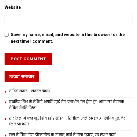
Website
Save my name, email, and website in this browser for the
next time I comment.
टटका समाचार
साहित्य समाद – समटल प्रकाश
प्राथमिक शि‍क्षा मे मैथि‍ली भाषाकेँ पढ़ाई लेल चलाओल गेल ट्वीटर ट्रेंड : भारत संगे नेपालक
मैथिल लेलनि हिस्सा
सात जिला मे बनत बहुउद्देशीय इंडोर स्‍टेडि‍यम, सिंथेटिक एथलेटिक ट्रेक आ स्विमिंग पुल, केंद्र
देलक 50 करोड़
एम्स मे शिफ्ट होयत डीएमसीएच क सामान, मार्च मे होएत उद्घाटन, नव सत्र स पढाई