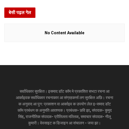
बेसी पढ़ल गेल
No Content Available
सर्वाधिकार सुरक्षित। इसमाद डॉट कॉम मे प्रकाशित सभटा रचना आ
आर्काइवक सर्वाधिकार रचनाकार आ संग्रहकर्त्ता लग सुरक्षित अछि। रचना
क अनुवाद आ पुन: प्रकाशन वा आर्काइव क उपयोग लेल इ-समाद डॉट
कॉम प्रबंधन क अनुमति आवश्यक। प्रबंधक- छवि झा, संपादक- कुमुद
सिंह, राजनीतिक संपादक- प्रीतिलता मल्लिक, समाचार संपादक- नीलू
कुमारी। वेवसाइट क डिजाइन आ संचालन - जया झा।