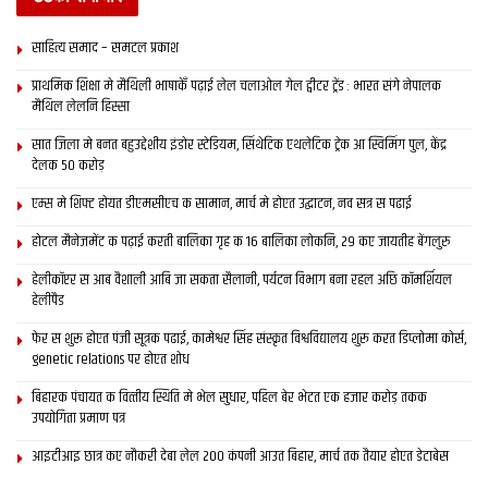
साहित्य समाद – समटल प्रकाश
प्राथमिक शि‍क्षा मे मैथि‍ली भाषाकेँ पढ़ाई लेल चलाओल गेल ट्वीटर ट्रेंड : भारत संगे नेपालक
मैथिल लेलनि हिस्सा
सात जिला मे बनत बहुउद्देशीय इंडोर स्‍टेडि‍यम, सिंथेटिक एथलेटिक ट्रेक आ स्विमिंग पुल, केंद्र
देलक 50 करोड़
एम्स मे शिफ्ट होयत डीएमसीएच क सामान, मार्च मे होएत उद्घाटन, नव सत्र स पढाई
होटल मैनेजमेंट क पढ़ाई करती बालिका गृह क 16 बालिका लोकनि, 29 कए जायतीह बेंगलुरु
हेलीकॉप्टर स आब वैशाली आबि जा सकता सैलानी, पर्यटन विभाग बना रहल अछि कॉमर्शियल
हेलीपैड
फेर स शुरू होएत पंजी सूत्रक पढाई, कामेश्वर सिंह संस्कृत विश्वविद्यालय शुरू करत डिप्लोमा कोर्स,
genetic relations पर होएत शोध
बिहारक पंचायत क वित्‍तीय स्थिति मे भेल सुधार, पहिल बेर भेटत एक हजार करोड़ तकक
उपयोगिता प्रमाण पत्र
आइटीआइ छात्र कए नौकरी देबा लेल 200 कंपनी आउत बिहार, मार्च तक तैयार होएत डेटाबेस