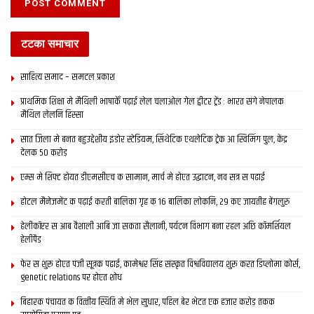
टटका समाचार
साहित्य समाद – समटल प्रकाश
प्राथमिक शि‍क्षा मे मैथि‍ली भाषाकेँ पढ़ाई लेल चलाओल गेल ट्वीटर ट्रेंड : भारत संगे नेपालक
मैथिल लेलनि हिस्सा
सात जिला मे बनत बहुउद्देशीय इंडोर स्‍टेडि‍यम, सिंथेटिक एथलेटिक ट्रेक आ स्विमिंग पुल, केंद्र
देलक 50 करोड़
एम्स मे शिफ्ट होयत डीएमसीएच क सामान, मार्च मे होएत उद्घाटन, नव सत्र स पढाई
होटल मैनेजमेंट क पढ़ाई करती बालिका गृह क 16 बालिका लोकनि, 29 कए जायतीह बेंगलुरु
हेलीकॉप्टर स आब वैशाली आबि जा सकता सैलानी, पर्यटन विभाग बना रहल अछि कॉमर्शियल
हेलीपैड
फेर स शुरू होएत पंजी सूत्रक पढाई, कामेश्वर सिंह संस्कृत विश्वविद्यालय शुरू करत डिप्लोमा कोर्स,
genetic relations पर होएत शोध
बिहारक पंचायत क वित्‍तीय स्थिति मे भेल सुधार, पहिल बेर भेटत एक हजार करोड़ तकक