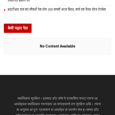
उपयोगिता प्रमाण पत्र
आइटीआइ छात्र कए नौकरी देबा लेल 200 कंपनी आउत बिहार, मार्च तक तैयार होएत डेटाबेस
बेसी पढ़ल गेल
No Content Available
सर्वाधिकार सुरक्षित। इसमाद डॉट कॉम मे प्रकाशित सभटा रचना आ
आर्काइवक सर्वाधिकार रचनाकार आ संग्रहकर्त्ता लग सुरक्षित अछि। रचना
क अनुवाद आ पुन: प्रकाशन वा आर्काइव क उपयोग लेल इ-समाद डॉट