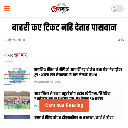
बाहरी कए टिकट नहि देताह पासवान
A
July 9, 2010
A
दोसर
समाचार
प्राथमिक शि‍क्षा मे मैथि‍ली भाषाकेँ पढ़ाई लेल चलाओल गेल ट्वीटर
ट्रेंड : भारत संगे नेपालक मैथिल लेलनि हिस्सा
JANUARY 5, 2021
सात जिला मे बनत बहुउद्देशीय इंडोर स्‍टेडि‍यम, सिंथेटिक
एथलेटिक ट्रेक आ स्विमिंग पुल, केंद्र देलक 50 करोड़
Continue Reading
DECEMBER 26, 2020
एम्स मे शिफ्ट होयत डीएमसीएच क सामान, मार्च मे होएत
उद्घाटन, नव सत्र स पढाई