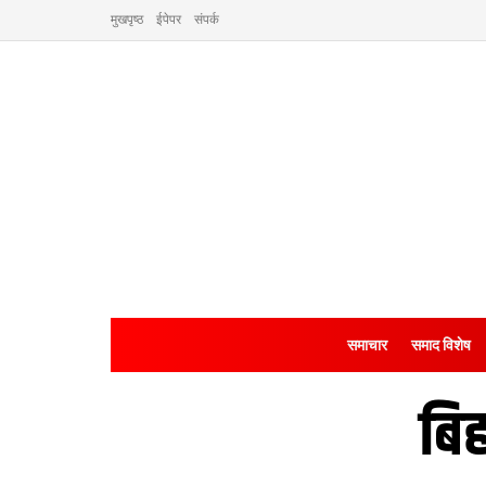
मुखपृष्ठ
ईपेपर
संपर्क
समाचार
समाद विशेष
बि