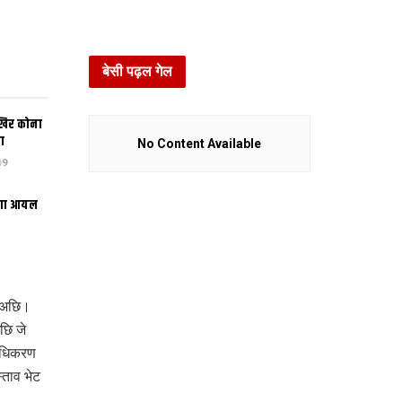
बेसी पढ़ल गेल
खिर कोना
ा
No Content Available
19
भंगा आयल
ल अछि।
छि जे
रधिकरण
्ताव भेट