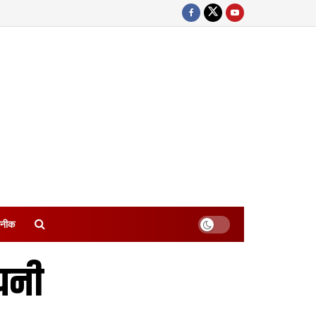
नीक
पनी