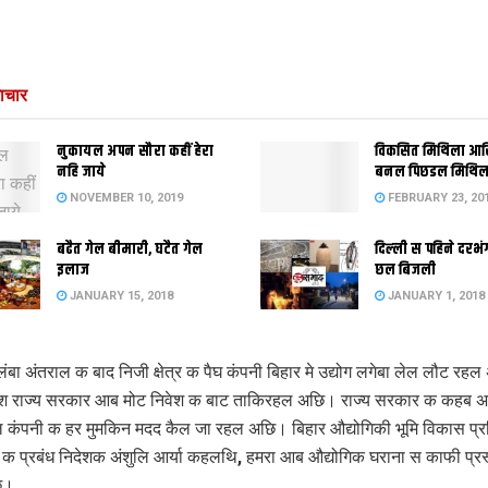
ाचार
नुकायल अपन सौरा कहीं हेरा
विकसित मिथिला आ
नहि जाये
बनल पिछडल मिथिल
NOVEMBER 10, 2019
FEBRUARY 23, 20
बढैत गेल बीमारी, घटैत गेल
दिल्‍ली स पहिने दर
इलाज
छल बिजली
JANUARY 15, 2018
JANUARY 1, 2018
ंबा अंतराल क बाद निजी क्षेत्र क पैघ कंपनी बिहार मे उद्योग लगेबा लेल लौट रह
ुश राज्य सरकार आब मोट निवेश क बाट ताकिरहल अछि। राज्य सरकार क कहब अ
 कंपनी क हर मुमकिन मदद कैल जा रहल अछि। बिहार औद्योगिकी भूमि विकास प्
 क प्रबंध निदेशक अंशुलि आर्या कहलथि, हमरा आब औद्योगिक घराना स काफी प्रस
ि।