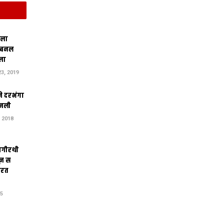
िला
 बनल
ला
3, 2019
ने दरभंगा
जली
 2018
ागीरथी
ून स
तरत
15