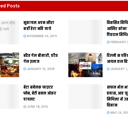
ted
Posts
नुकायल अपन सौरा
विकसित मिथ
कहीं हेरा नहि जाये
आखिर कोना
पिछडल मिथि
NOVEMBER 10, 2019
FEBRUARY 2
बढैत गेल बीमारी, घटैत
दिल्‍ली स पहि
गेल इलाज
आयल छल बि
JANUARY 15, 2018
JANUARY 1,
बेटा बनेलक फाइटर
सफल भेल भ
प्लेन, बेटी बनल ओकर
प्रयास, आठ ज
पायलट
मिथिला मे उ
विमान
JUNE 18, 2016
MAY 24, 20