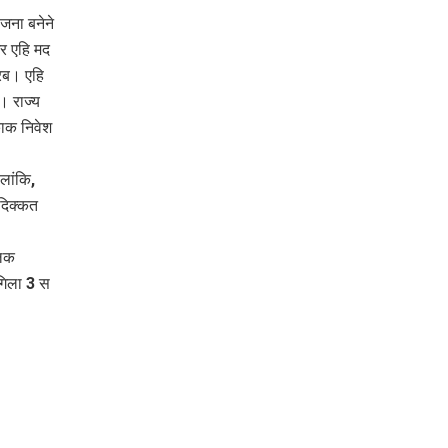
जना बनेने
र एहि मद
रब। एहि
। राज्य
ाक निवेश
लांकि,
दिक्कत
ेलक
गिला 3 स