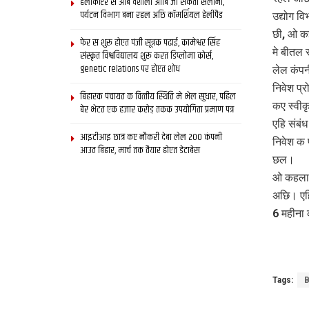
हेलीकॉप्टर स आब वैशाली आबि जा सकता सैलानी,
पर्यटन विभाग बना रहल अछि कॉमर्शियल हेलीपैड
उद्योग व
छी, ओ कई
फेर स शुरू होएत पंजी सूत्रक पढाई, कामेश्वर सिंह
मे बीतल 
संस्कृत विश्वविद्यालय शुरू करत डिप्लोमा कोर्स,
genetic relations पर होएत शोध
लेल कंपन
निवेश प्
बिहारक पंचायत क वित्‍तीय स्थिति मे भेल सुधार, पहिल
कए स्वीक
बेर भेटत एक हजार करोड़ तकक उपयोगिता प्रमाण पत्र
एहि संबं
आइटीआइ छात्र कए नौकरी देबा लेल 200 कंपनी
निवेश क 
आउत बिहार, मार्च तक तैयार होएत डेटाबेस
छल।
ओ कहला,
अछि। एह
6 महीना 
Tags:
B