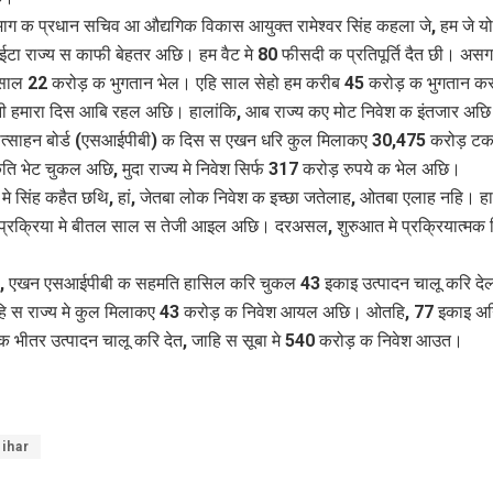
िभाग क प्रधान सचिव आ औद्यगिक विकास आयुक्त रामेश्वर सिंह कहला जे, हम जे यो
टा राज्य स काफी बेहतर अछि। हम वैट मे 80 फीसदी क प्रतिपूर्ति दैत छी। असग
साल 22 करोड़ क भुगतान भेल। एहि साल सेहो हम करीब 45 करोड़ क भुगतान क
ी हमारा दिस आबि रहल अछि। हालांकि, आब राज्य कए मोट निवेश क इंतजार अछि
रोत्साहन बोर्ड (एसआईपीबी) क दिस स एखन धरि कुल मिलाकए 30,475 करोड़ टक
ृति भेट चुकल अछि, मुदा राज्य मे निवेश सिर्फ 317 करोड़ रुपये क भेल अछि।
ध मे सिंह कहैत छथि, हां, जेतबा लोक निवेश क इच्छा जतेलाह, ओतबा एलाह नहि। हा
प्रक्रिया मे बीतल साल स तेजी आइल अछि। दरअसल, शुरुआत मे प्रक्रियात्मक 
 एखन एसआईपीबी क सहमति हासिल करि चुकल 43 इकाइ उत्पादन चालू करि द
ि स राज्य मे कुल मिलाकए 43 करोड़ क निवेश आयल अछि। ओतहि, 77 इकाइ अ
क भीतर उत्पादन चालू करि देत, जाहि स सूबा मे 540 करोड़ क निवेश आउत।
ihar