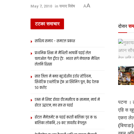
A
May 7, 2010
in
समाद विशेष
A
टटका समाचार
दोसर
सम
साहित्य समाद – समटल प्रकाश
प्राथमिक शि‍क्षा मे मैथि‍ली भाषाकेँ पढ़ाई लेल
चलाओल गेल ट्वीटर ट्रेंड : भारत संगे नेपालक मैथिल
लेलनि हिस्सा
सात जिला मे बनत बहुउद्देशीय इंडोर स्‍टेडि‍यम,
सिंथेटिक एथलेटिक ट्रेक आ स्विमिंग पुल, केंद्र देलक
50 करोड़
एम्स मे शिफ्ट होयत डीएमसीएच क सामान, मार्च मे
पटना । ल
होएत उद्घाटन, नव सत्र स पढाई
एहि स ख
होटल मैनेजमेंट क पढ़ाई करती बालिका गृह क 16
एकरा लेल
बालिका लोकनि, 29 कए जायतीह बेंगलुरु
(बियाडा)
रहल अछ