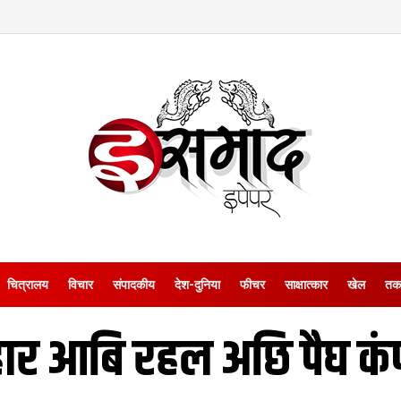
चित्रालय
विचार
संपादकीय
देश-दुनिया
फीचर
साक्षात्‍कार
खेल
तक
हार आबि रहल अछि पैघ कं