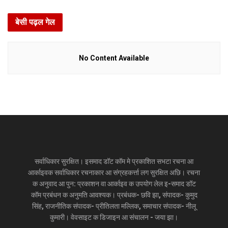
बेसी पढ़ल गेल
No Content Available
सर्वाधिकार सुरक्षित। इसमाद डॉट कॉम मे प्रकाशित सभटा रचना आ
आर्काइवक सर्वाधिकार रचनाकार आ संग्रहकर्त्ता लग सुरक्षित अछि। रचना
क अनुवाद आ पुन: प्रकाशन वा आर्काइव क उपयोग लेल इ-समाद डॉट
कॉम प्रबंधन क अनुमति आवश्यक। प्रबंधक- छवि झा, संपादक- कुमुद
सिंह, राजनीतिक संपादक- प्रीतिलता मल्लिक, समाचार संपादक- नीलू
कुमारी। वेवसाइट क डिजाइन आ संचालन - जया झा।