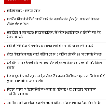
साहित्य समाद – समटल प्रकाश
प्राथमिक शि‍क्षा मे मैथि‍ली भाषाकेँ पढ़ाई लेल चलाओल गेल ट्वीटर ट्रेंड : भारत संगे नेपालक
मैथिल लेलनि हिस्सा
सात जिला मे बनत बहुउद्देशीय इंडोर स्‍टेडि‍यम, सिंथेटिक एथलेटिक ट्रेक आ स्विमिंग पुल, केंद्र
देलक 50 करोड़
एम्स मे शिफ्ट होयत डीएमसीएच क सामान, मार्च मे होएत उद्घाटन, नव सत्र स पढाई
होटल मैनेजमेंट क पढ़ाई करती बालिका गृह क 16 बालिका लोकनि, 29 कए जायतीह बेंगलुरु
हेलीकॉप्टर स आब वैशाली आबि जा सकता सैलानी, पर्यटन विभाग बना रहल अछि कॉमर्शियल
हेलीपैड
फेर स शुरू होएत पंजी सूत्रक पढाई, कामेश्वर सिंह संस्कृत विश्वविद्यालय शुरू करत डिप्लोमा कोर्स,
genetic relations पर होएत शोध
बिहारक पंचायत क वित्‍तीय स्थिति मे भेल सुधार, पहिल बेर भेटत एक हजार करोड़ तकक
उपयोगिता प्रमाण पत्र
आइटीआइ छात्र कए नौकरी देबा लेल 200 कंपनी आउत बिहार, मार्च तक तैयार होएत डेटाबेस