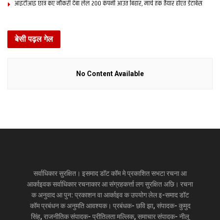
आइटीआइ छात्र कए नौकरी देबा लेल 200 कंपनी आउत बिहार, मार्च तक तैयार होएत डेटाबेस
बेसी पढ़ल गेल
No Content Available
सर्वाधिकार सुरक्षित। इसमाद डॉट कॉम मे प्रकाशित सभटा रचना आ
आर्काइवक सर्वाधिकार रचनाकार आ संग्रहकर्त्ता लग सुरक्षित अछि। रचना
क अनुवाद आ पुन: प्रकाशन वा आर्काइव क उपयोग लेल इ-समाद डॉट
कॉम प्रबंधन क अनुमति आवश्यक। प्रबंधक- छवि झा, संपादक- कुमुद
सिंह, राजनीतिक संपादक- प्रीतिलता मल्लिक, समाचार संपादक- नीलू