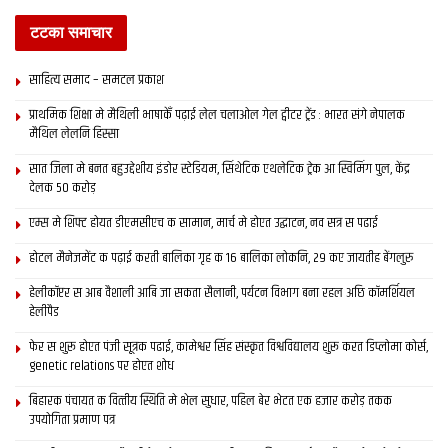
टटका समाचार
साहित्य समाद – समटल प्रकाश
प्राथमिक शि‍क्षा मे मैथि‍ली भाषाकेँ पढ़ाई लेल चलाओल गेल ट्वीटर ट्रेंड : भारत संगे नेपालक
मैथिल लेलनि हिस्सा
सात जिला मे बनत बहुउद्देशीय इंडोर स्‍टेडि‍यम, सिंथेटिक एथलेटिक ट्रेक आ स्विमिंग पुल, केंद्र
देलक 50 करोड़
एम्स मे शिफ्ट होयत डीएमसीएच क सामान, मार्च मे होएत उद्घाटन, नव सत्र स पढाई
होटल मैनेजमेंट क पढ़ाई करती बालिका गृह क 16 बालिका लोकनि, 29 कए जायतीह बेंगलुरु
हेलीकॉप्टर स आब वैशाली आबि जा सकता सैलानी, पर्यटन विभाग बना रहल अछि कॉमर्शियल
हेलीपैड
फेर स शुरू होएत पंजी सूत्रक पढाई, कामेश्वर सिंह संस्कृत विश्वविद्यालय शुरू करत डिप्लोमा कोर्स,
genetic relations पर होएत शोध
बिहारक पंचायत क वित्‍तीय स्थिति मे भेल सुधार, पहिल बेर भेटत एक हजार करोड़ तकक
उपयोगिता प्रमाण पत्र