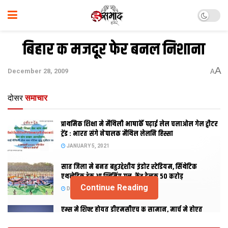
बिहार क मजदूर फेर बनल निशाना
A
December 28, 2009
A
दोसर
समाचार
प्राथमिक शि‍क्षा मे मैथि‍ली भाषाकेँ पढ़ाई लेल चलाओल गेल ट्वीटर
ट्रेंड : भारत संगे नेपालक मैथिल लेलनि हिस्सा
JANUARY 5, 2021
सात जिला मे बनत बहुउद्देशीय इंडोर स्‍टेडि‍यम, सिंथेटिक
एथलेटिक ट्रेक आ स्विमिंग पुल, केंद्र देलक 50 करोड़
Continue Reading
DECEMBER 26, 2020
एम्स मे शिफ्ट होयत डीएमसीएच क सामान, मार्च मे होएत
उद्घाटन, नव सत्र स पढाई