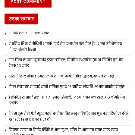
टटका समाचार
साहित्य समाद – समटल प्रकाश
प्राथमिक शि‍क्षा मे मैथि‍ली भाषाकेँ पढ़ाई लेल चलाओल गेल ट्वीटर ट्रेंड : भारत संगे नेपालक
मैथिल लेलनि हिस्सा
सात जिला मे बनत बहुउद्देशीय इंडोर स्‍टेडि‍यम, सिंथेटिक एथलेटिक ट्रेक आ स्विमिंग पुल, केंद्र
देलक 50 करोड़
एम्स मे शिफ्ट होयत डीएमसीएच क सामान, मार्च मे होएत उद्घाटन, नव सत्र स पढाई
होटल मैनेजमेंट क पढ़ाई करती बालिका गृह क 16 बालिका लोकनि, 29 कए जायतीह बेंगलुरु
हेलीकॉप्टर स आब वैशाली आबि जा सकता सैलानी, पर्यटन विभाग बना रहल अछि कॉमर्शियल
हेलीपैड
फेर स शुरू होएत पंजी सूत्रक पढाई, कामेश्वर सिंह संस्कृत विश्वविद्यालय शुरू करत डिप्लोमा कोर्स,
genetic relations पर होएत शोध
बिहारक पंचायत क वित्‍तीय स्थिति मे भेल सुधार, पहिल बेर भेटत एक हजार करोड़ तकक