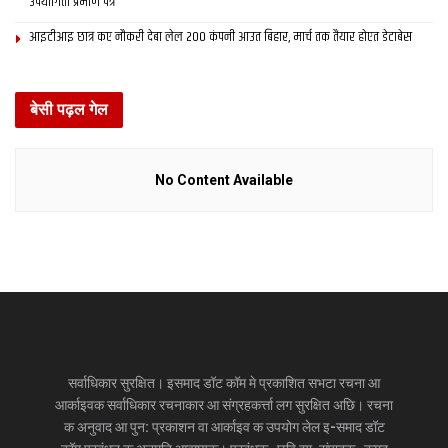
उपयोगिता प्रमाण पत्र
आइटीआइ छात्र कए नौकरी देबा लेल 200 कंपनी आउत बिहार, मार्च तक तैयार होएत डेटाबेस
बेसी पढ़ल गेल
No Content Available
सर्वाधिकार सुरक्षित। इसमाद डॉट कॉम मे प्रकाशित सभटा रचना आ
आर्काइवक सर्वाधिकार रचनाकार आ संग्रहकर्त्ता लग सुरक्षित अछि। रचना
क अनुवाद आ पुन: प्रकाशन वा आर्काइव क उपयोग लेल इ-समाद डॉट