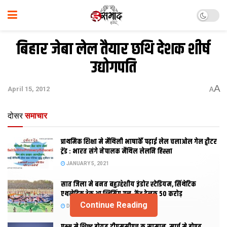
बिहार जेबा लेल तैयार छथि देशक शीर्ष
उद्योगपति
A
April 15, 2012
A
दोसर
समाचार
प्राथमिक शि‍क्षा मे मैथि‍ली भाषाकेँ पढ़ाई लेल चलाओल गेल ट्वीटर
ट्रेंड : भारत संगे नेपालक मैथिल लेलनि हिस्सा
JANUARY 5, 2021
सात जिला मे बनत बहुउद्देशीय इंडोर स्‍टेडि‍यम, सिंथेटिक
एथलेटिक ट्रेक आ स्विमिंग पुल, केंद्र देलक 50 करोड़
Continue Reading
DECEMBER 26, 2020