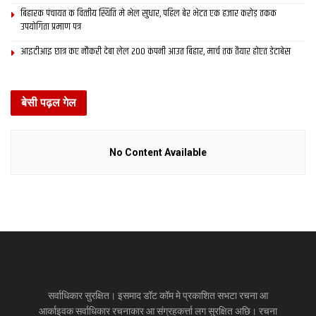
बिहारक पंचायत क वित्‍तीय स्थिति मे भेल सुधार, पहिल बेर भेटत एक हजार करोड़ तकक
उपयोगिता प्रमाण पत्र
आइटीआइ छात्र कए नौकरी देबा लेल 200 कंपनी आउत बिहार, मार्च तक तैयार होएत डेटाबेस
बेसी पढ़ल गेल
No Content Available
सर्वाधिकार सुरक्षित। इसमाद डॉट कॉम मे प्रकाशित सभटा रचना आ
आर्काइवक सर्वाधिकार रचनाकार आ संग्रहकर्त्ता लग सुरक्षित अछि। रचना