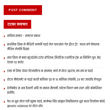
Tags:
Bihar
mumbai
टटका समाचार
साहित्य समाद – समटल प्रकाश
प्राथमिक शि‍क्षा मे मैथि‍ली भाषाकेँ पढ़ाई लेल चलाओल गेल ट्वीटर ट्रेंड : भारत संगे नेपालक
मैथिल लेलनि हिस्सा
सात जिला मे बनत बहुउद्देशीय इंडोर स्‍टेडि‍यम, सिंथेटिक एथलेटिक ट्रेक आ स्विमिंग पुल, केंद्र
देलक 50 करोड़
एम्स मे शिफ्ट होयत डीएमसीएच क सामान, मार्च मे होएत उद्घाटन, नव सत्र स पढाई
होटल मैनेजमेंट क पढ़ाई करती बालिका गृह क 16 बालिका लोकनि, 29 कए जायतीह बेंगलुरु
हेलीकॉप्टर स आब वैशाली आबि जा सकता सैलानी, पर्यटन विभाग बना रहल अछि कॉमर्शियल
हेलीपैड
फेर स शुरू होएत पंजी सूत्रक पढाई, कामेश्वर सिंह संस्कृत विश्वविद्यालय शुरू करत डिप्लोमा कोर्स,
genetic relations पर होएत शोध