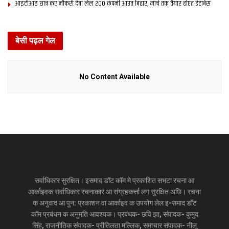
आइटीआइ छात्र कए नौकरी देबा लेल 200 कंपनी आउत बिहार, मार्च तक तैयार होएत डेटाबेस
बेसी पढ़ल गेल
No Content Available
सर्वाधिकार सुरक्षित। इसमाद डॉट कॉम मे प्रकाशित सभटा रचना आ
आर्काइवक सर्वाधिकार रचनाकार आ संग्रहकर्त्ता लग सुरक्षित अछि। रचना
क अनुवाद आ पुन: प्रकाशन वा आर्काइव क उपयोग लेल इ-समाद डॉट
कॉम प्रबंधन क अनुमति आवश्यक। प्रबंधक- छवि झा, संपादक- कुमुद
सिंह, राजनीतिक संपादक- प्रीतिलता मल्लिक, समाचार संपादक- नीलू