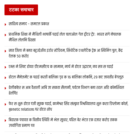
टटका समाचार
साहित्य समाद – समटल प्रकाश
प्राथमिक शि‍क्षा मे मैथि‍ली भाषाकेँ पढ़ाई लेल चलाओल गेल ट्वीटर ट्रेंड : भारत संगे नेपालक
मैथिल लेलनि हिस्सा
सात जिला मे बनत बहुउद्देशीय इंडोर स्‍टेडि‍यम, सिंथेटिक एथलेटिक ट्रेक आ स्विमिंग पुल, केंद्र
देलक 50 करोड़
एम्स मे शिफ्ट होयत डीएमसीएच क सामान, मार्च मे होएत उद्घाटन, नव सत्र स पढाई
होटल मैनेजमेंट क पढ़ाई करती बालिका गृह क 16 बालिका लोकनि, 29 कए जायतीह बेंगलुरु
हेलीकॉप्टर स आब वैशाली आबि जा सकता सैलानी, पर्यटन विभाग बना रहल अछि कॉमर्शियल
हेलीपैड
फेर स शुरू होएत पंजी सूत्रक पढाई, कामेश्वर सिंह संस्कृत विश्वविद्यालय शुरू करत डिप्लोमा कोर्स,
genetic relations पर होएत शोध
बिहारक पंचायत क वित्‍तीय स्थिति मे भेल सुधार, पहिल बेर भेटत एक हजार करोड़ तकक
उपयोगिता प्रमाण पत्र