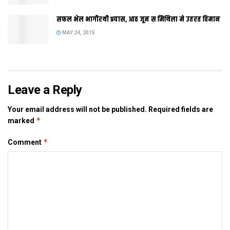
बेसी रकम लगा रहल अछि। कंपनी क अधिकारी कहला-पिछला किछु साल क
दौरान राज्य मे साइकिल क मांग मे तेजी आएल अछि। एकरा देखैत हम सब
सफल भेल भागीरथी प्रयास, आठ जून स मिथिला मे उतरत विमान
राज्य मे निवेश करबाक फैसला केलहुं अछि।
MAY 24, 2015
Tags:
बिहार
Leave a Reply
Your email address will not be published.
Required fields are
*
marked
*
Comment